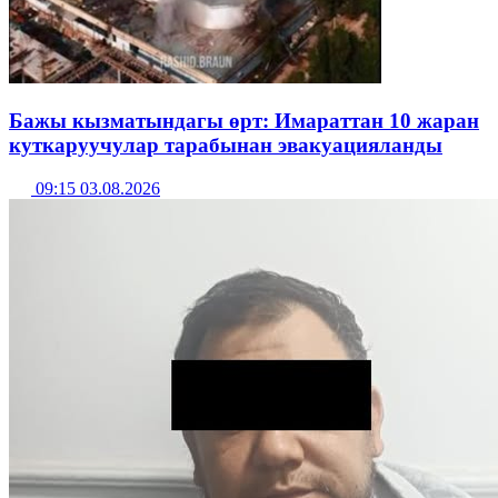
Бажы кызматындагы өрт: Имараттан 10 жаран
куткаруучулар тарабынан эвакуацияланды
09:15 03.08.2026