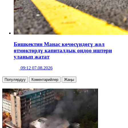
Бишкектин Манас көчөсүндөгү жол
өтмөктөрдү капиталдык оңдоо иштери
уланып жатат
09:12 07.08.2026
Популярдуу
Коментарийлер
Жаңы