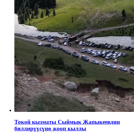
Токой кызматы Сыймык Жапыкеевдин
билдирүүсүнө жооп кылды