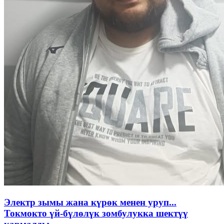
Электр зымы жана күрөк менен уруп...
Токмокто үй-бүлөлүк зомбулукка шектүү