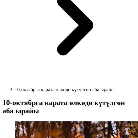
10-октябрга карата өлкөдө күтүлгөн аба ырайы
10-октябрга карата өлкөдө күтүлгөн
аба ырайы