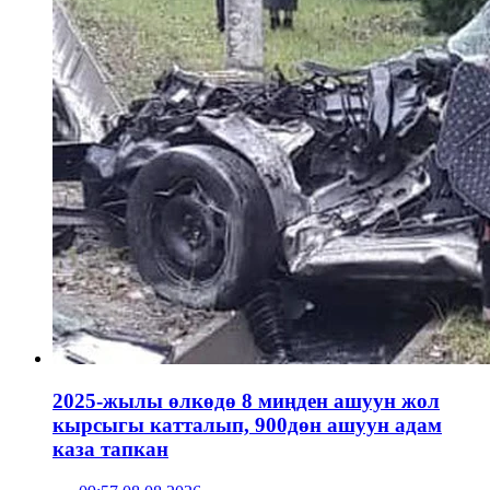
2025-жылы өлкөдө 8 миңден ашуун жол
кырсыгы катталып, 900дөн ашуун адам
каза тапкан