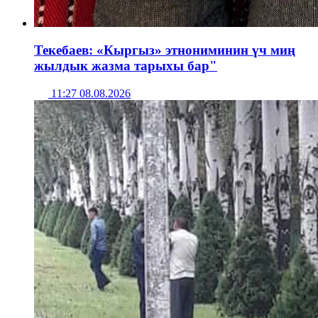
Текебаев: «Кыргыз» этнониминин үч миң
жылдык жазма тарыхы бар"
11:27 08.08.2026