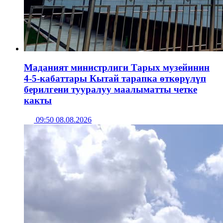
Маданият министрлиги Тарых музейинин
4-5-кабаттары Кытай тарапка өткөрүлүп
берилгени тууралуу маалыматты четке
какты
09:50 08.08.2026