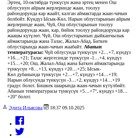
Эртең, 10-октябрда түнкүсүн жана эртең менен Ош
облусунун айрым жерлеринде жаан, тоолуу
райондорунда кар жаайт, калган аймактарда жаан-чачын
болбойт. Күндүз Ысык-Көл, Нарын облустарынын айрым
жерлеринде жаан, Чүй, Ош облустарынын тоолуу
райондорунда жаан, кар, бийик тоолуу райондорунда кар
жаашы күтүлөт. Чүй, Ош облустарынын дыйканчылык
аймактарында жана Талас, Жалал-Абад, Баткен
облустарында жаан-чачын жаабайт.
Абанын
температурасы:
Чүй облусунда түнкүсүн +2…+7, күндүз
+16…+21; Талас жергесинде түнкүсүн -1…+4, күндүз
+15…+20; Ош, Жалал-Абад жана Баткен аймактарында ​
түнкүсүн +8…+13, күндүз +20…+25; Ысык-
Көл дубанында түнкүсүн +2…+7, күндүз +14…+19;
Нарын облусунда түнкүсүн -3…+2, күндүз +14…+19
градус болот. Бишкек шаарында жаан-чачын күтүлбөйт.
Абанын температурасы түнкүсүн +5…+7°, күндүз +18…
+20° болот.
Эдита Ильясова
18:37 09.10.2025