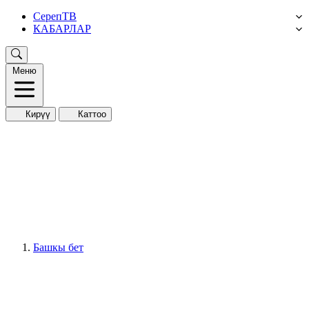
СерепТВ
КАБАРЛАР
Меню
Кирүү
Каттоо
Башкы бет