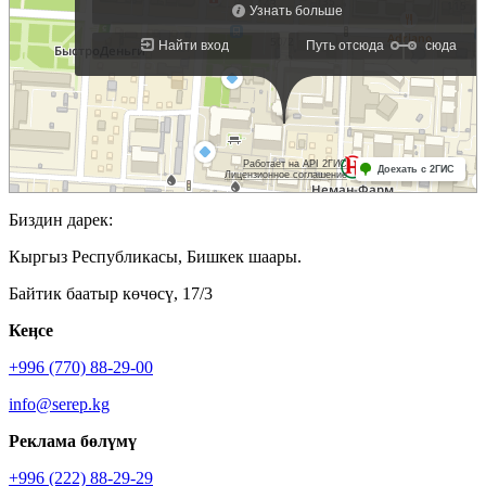
Биздин дарек:
Кыргыз Республикасы, Бишкек шаары.
Байтик баатыр көчөсү, 17/3
Кеӊсе
+996 (770) 88-29-00
info@serep.kg
Реклама бөлүмү
+996 (222) 88-29-29