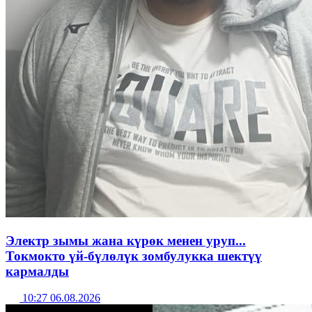
Электр зымы жана күрөк менен уруп...
Токмокто үй-бүлөлүк зомбулукка шектүү
кармалды
10:27 06.08.2026