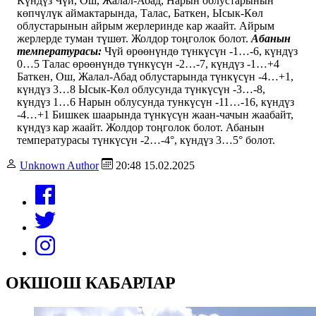
Күндүз Чүй, Ош, Жалал-Абад, Нарын облустарынын
көпчүлүк аймактарында, Талас, Баткен, Ысык-Көл
облустарынын айрым жерлеринде кар жаайт. Айрым
жерлерде туман түшөт. Жолдор тоңголок болот.
Абанын
температурасы:
Чүй өрөөнүндө түнкүсүн -1…-6, күндүз
0…5 Талас өрөөнүндө түнкүсүн -2…-7, күндүз -1…+4
Баткен, Ош, Жалал-Абад облустарында түнкүсүн -4…+1,
күндүз 3…8 Ысык-Көл облусунда түнкүсүн -3…-8,
күндүз 1…6 Нарын облусунда тункүсүн -11…-16, күндүз
-4…+1 Бишкек шаарында түнкүсүн жаан-чачын жаабайт,
күндүз кар жаайт. Жолдор тоңголок болот. Абанын
температурасы түнкүсүн -2…-4°, күндүз 3…5° болот.
Unknown Author
20:48 15.02.2025
ОКШОШ КАБАРЛАР