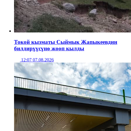
Токой кызматы Сыймык Жапыкеевдин
билдирүүсүнө жооп кылды
12:07 07.08.2026