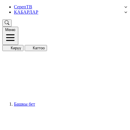
СерепТВ
КАБАРЛАР
Меню
Кирүү
Каттоо
Башкы бет