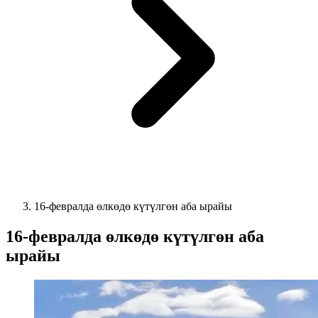
16-февралда өлкөдө күтүлгөн аба ырайы
16-февралда өлкөдө күтүлгөн аба
ырайы