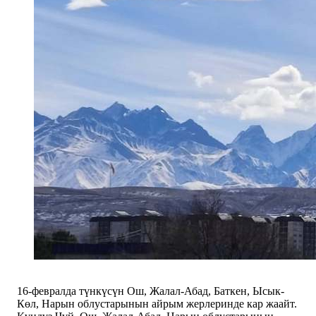
16-февралда түнкүсүн Ош, Жалал-Абад, Баткен, Ысык-
Көл, Нарын облустарынын айрым жерлеринде кар жаайт.