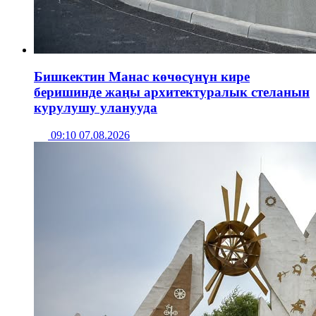
Бишкектин Манас көчөсүнүн кире
беришинде жаңы архитектуралык стеланын
курулушу уланууда
09:10 07.08.2026