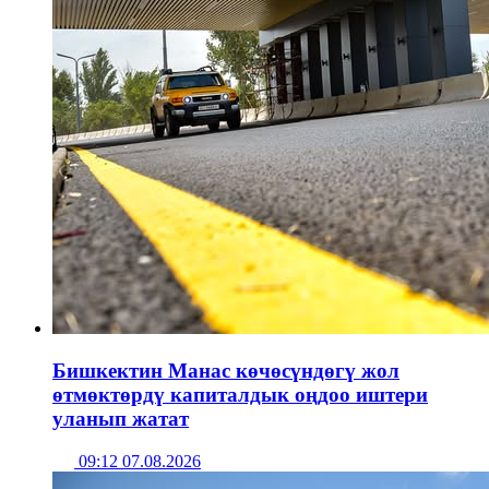
Бишкектин Манас көчөсүндөгү жол
өтмөктөрдү капиталдык оңдоо иштери
уланып жатат
09:12 07.08.2026