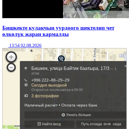
Бишкекте кулакчын уурдоого шектелип чет
өлкөлүк жаран кармалды
13:54 02.08.2026