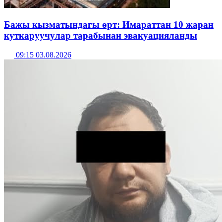
Бажы кызматындагы өрт: Имараттан 10 жаран
куткаруучулар тарабынан эвакуацияланды
09:15 03.08.2026