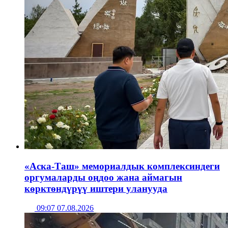
«Аска-Таш» мемориалдык комплексиндеги
оргумаларды оңдоо жана аймагын
көрктөндүрүү иштери уланууда
09:07 07.08.2026