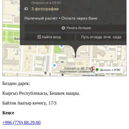
Биздин дарек:
Кыргыз Республикасы, Бишкек шаары.
Байтик баатыр көчөсү, 17/3
Кеӊсе
+996 (770) 88-29-00