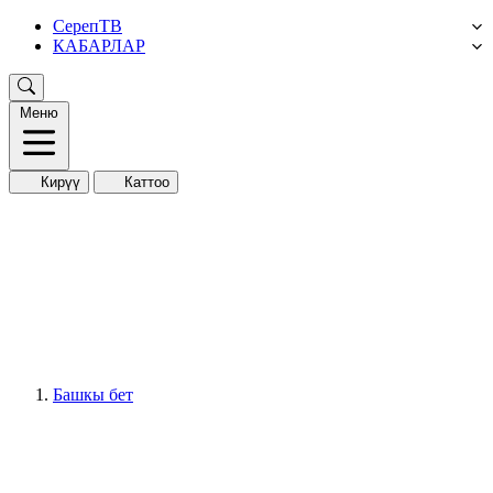
СерепТВ
КАБАРЛАР
Меню
Кирүү
Каттоо
Башкы бет