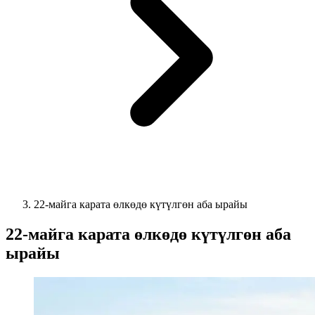
22-майга карата өлкөдө күтүлгөн аба ырайы
22-майга карата өлкөдө күтүлгөн аба
ырайы