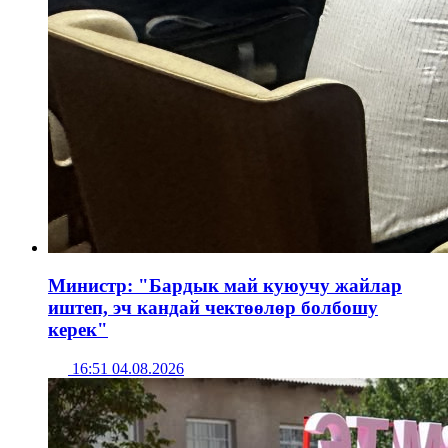
Министр: "Бардык май куюучу жайлар
иштеп, эч кандай чектөөлөр болбошу
керек"
16:51 04.08.2026