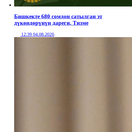
Бишкекте 680 сомдон сатылган эт
дүкөндөрүнүн дареги. Тизме
12:39 04.08.2026