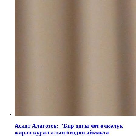
Аскат Алагозов: "Бир дагы чет өлкөлүк
жаран курал алып биздин аймакта