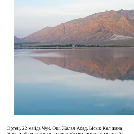
Эртең, 22-майда Чүй, Ош, Жалал-Абад, Ысык-Көл жана
Нарын облустарынын тоолуу аймактарында жаан жаайт.