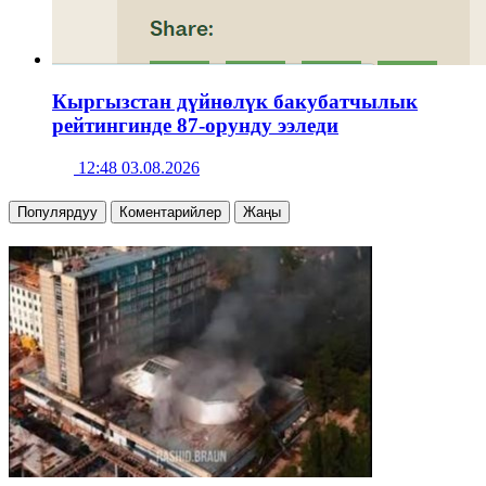
Кыргызстан дүйнөлүк бакубатчылык
рейтингинде 87-орунду ээледи
12:48 03.08.2026
Популярдуу
Коментарийлер
Жаңы