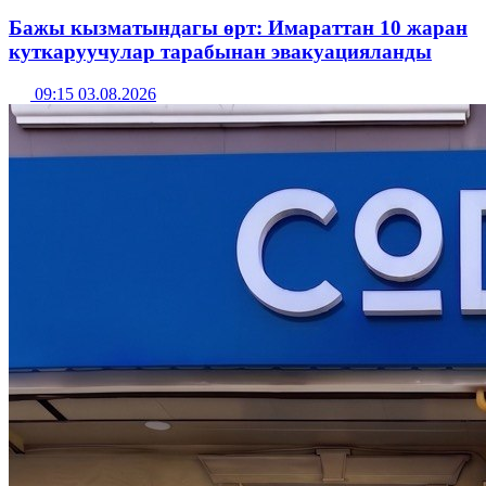
Бажы кызматындагы өрт: Имараттан 10 жаран
куткаруучулар тарабынан эвакуацияланды
09:15 03.08.2026