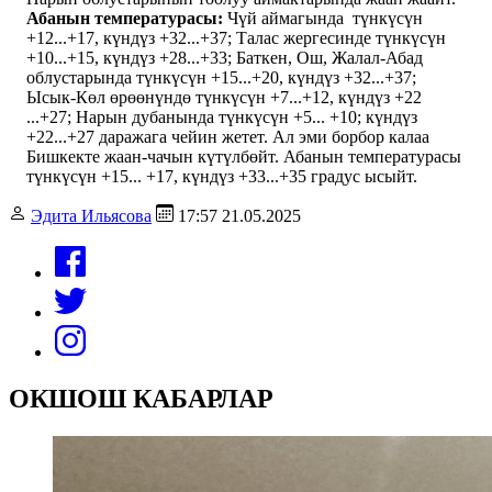
Абанын температурасы:
Чүй аймагында түнкүсүн
+12...+17, күндүз +32...+37; Талас жергесинде түнкүсүн
+10...+15, күндүз +28...+33; Баткен, Ош, Жалал-Абад
облустарында түнкүсүн +15...+20, күндүз +32...+37;
Ысык-Көл өрөөнүндө түнкүсүн +7...+12, күндүз +22
...+27; Нарын дубанында түнкүсүн +5... +10; күндүз
+22...+27 даражага чейин жетет. Ал эми борбор калаа
Бишкекте жаан-чачын күтүлбөйт. Абанын температурасы
түнкүсүн +15... +17, күндүз +33...+35 градус ысыйт.
Эдита Ильясова
17:57 21.05.2025
ОКШОШ КАБАРЛАР