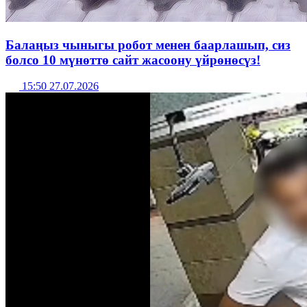
Балаңыз чыныгы робот менен баарлашып, сиз
болсо 10 мүнөттө сайт жасоону үйрөнөсүз!
15:50 27.07.2026