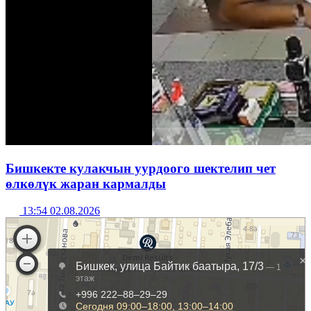
Бишкекте кулакчын уурдоого шектелип чет
өлкөлүк жаран кармалды
13:54 02.08.2026