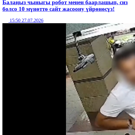
Балаңыз чыныгы робот менен баарлашып, сиз
болсо 10 мүнөттө сайт жасоону үйрөнөсүз!
15:50 27.07.2026