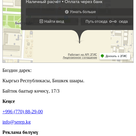
Биздин дарек:
Кыргыз Республикасы, Бишкек шаары.
Байтик баатыр көчөсү, 17/3
Кеӊсе
+996 (770) 88-29-00
info@serep.kg
Реклама бөлүмү