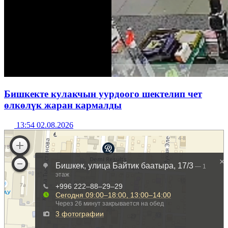
Бишкекте кулакчын уурдоого шектелип чет
өлкөлүк жаран кармалды
13:54 02.08.2026