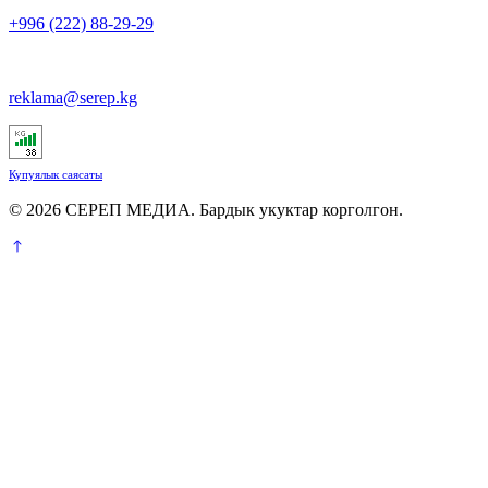
+996 (222) 88-29-29
reklama@serep.kg
Купуялык саясаты
© 2026 СЕРЕП МЕДИА. Бардык укуктар корголгон.