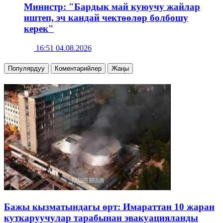
Министр: "Бардык май куюучу жайлар
иштеп, эч кандай чектөөлөр болбошу
керек"
16:51 04.08.2026
Популярдуу
Коментарийлер
Жаңы
Бажы кызматындагы өрт: Имараттан 10 жаран
куткаруучулар тарабынан эвакуацияланды