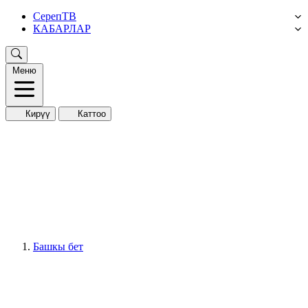
СерепТВ
КАБАРЛАР
Меню
Кирүү
Каттоо
Башкы бет