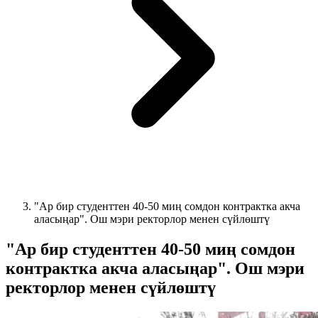
"Ар бир студенттен 40-50 миң сомдон контрактка акча
аласыңар". Ош мэри ректорлор менен сүйлөштү
"Ар бир студенттен 40-50 миң сомдон
контрактка акча аласыңар". Ош мэри
ректорлор менен сүйлөштү