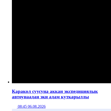
Каракол суусуна аккан экспедициялык
автоунаадан эки адам куткарылды
08:45 06.08.2026