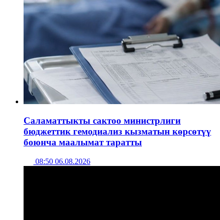
Саламаттыкты сактоо министрлиги
бюджеттик гемодиализ кызматын көрсөтүү
боюнча маалымат таратты
08:50 06.08.2026