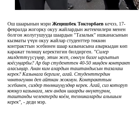
Ош шаарынын мэри
Жеңишбек
Токторбаев
кечээ, 17-
февралда жогорку окуу жайлардын жетекчилери менен
болгон жолугушууда шаардын "Тазалык" ишканасынын
кызматы үчүн окуу жайлар студенттер төккөн
контракттын эсебинен шаар казынасына азыркыдан көп
каражат төлөшү керектигин билдирген.
"Силер
милдеттүүсүңөр, этин жеп, сөөгүн бизге ыргытып
коёсуңарбы? Ар бир студенттен 40-50 миңден контракт
аласыңар. Анан ким алардын таштандысын тазалаш
керек? Казынага бергиле, агай. Студенттердин
чөнтөгүнөн деп айткан жокмун. Контракттын
эсебинен, сиздер төлөшүңүздөр керек. Агай, сиз которуп
коюңуз казынага, мен андан шаарды өнүктүрөм,
таштанды челектерди коём, техникаларды алышым
керек", -
деди мэр.