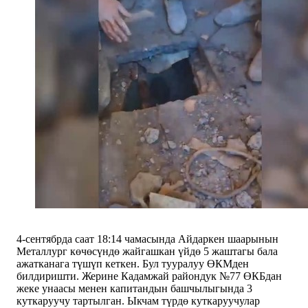
4-сентябрда саат 18:14 чамасында Айдаркен шаарынын
Металлург көчөсүндө жайгашкан үйдө 5 жаштагы бала
ажатканага түшүп кеткен. Бул тууралуу ӨКМден
билдиришти. Жерине Кадамжай райондук №77 ӨКБдан
жеке унаасы менен капитандын башчылыгында 3
куткаруучу тартылган. Ыкчам түрдө куткаруучулар