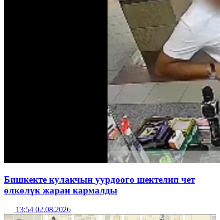
Бишкекте кулакчын уурдоого шектелип чет
өлкөлүк жаран кармалды
13:54 02.08.2026