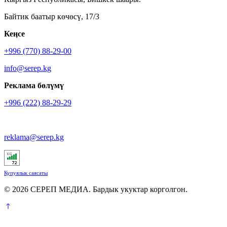
Байтик баатыр көчөсү, 17/3
Кеӊсе
+996 (770) 88-29-00
info@serep.kg
Реклама бөлүмү
+996 (222) 88-29-29
reklama@serep.kg
Купуялык саясаты
© 2026 СЕРЕП МЕДИА. Бардык укуктар корголгон.