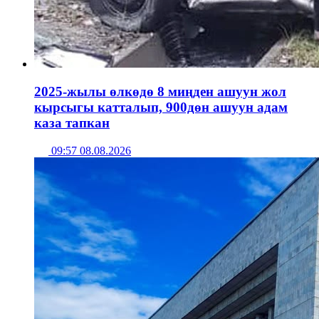
2025-жылы өлкөдө 8 миңден ашуун жол
кырсыгы катталып, 900дөн ашуун адам
каза тапкан
09:57 08.08.2026