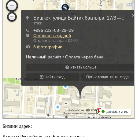
Биздин дарек:
Кыргыз Республикасы, Бишкек шаары.