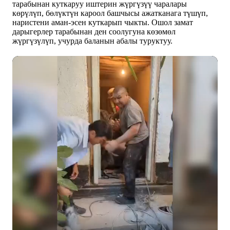
тарабынан куткаруу иштерин жүргүзүү чаралары
көрүлүп, бөлүктүн кароол башчысы ажатканага түшүп,
наристени аман-эсен куткарып чыкты. Ошол замат
дарыгерлер тарабынан ден соолугуна көзөмөл
жүргүзүлүп, учурда баланын абалы туруктуу.