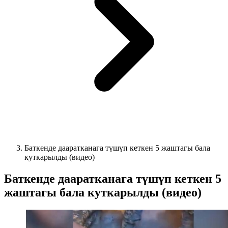
Баткенде дааратканага түшүп кеткен 5 жаштагы бала
куткарылды (видео)
Баткенде дааратканага түшүп кеткен 5
жаштагы бала куткарылды (видео)