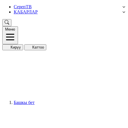
СерепТВ
КАБАРЛАР
Меню
Кирүү
Каттоо
Башкы бет