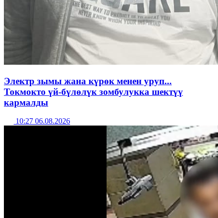
Электр зымы жана күрөк менен уруп...
Токмокто үй-бүлөлүк зомбулукка шектүү
кармалды
10:27 06.08.2026