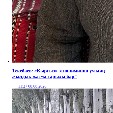
Текебаев: «Кыргыз» этнониминин үч миң
жылдык жазма тарыхы бар"
11:27 08.08.2026