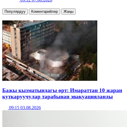
Популярдуу
Коментарийлер
Жаңы
Бажы кызматындагы өрт: Имараттан 10 жаран
куткаруучулар тарабынан эвакуацияланды
09:15 03.08.2026