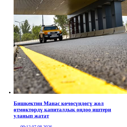
Бишкектин Манас көчөсүндөгү жол
өтмөктөрдү капиталдык оңдоо иштери
уланып жатат
09:12 07.08.2026