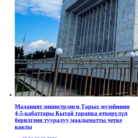
Маданият министрлиги Тарых музейинин
4-5-кабаттары Кытай тарапка өткөрүлүп
берилгени тууралуу маалыматты четке
какты