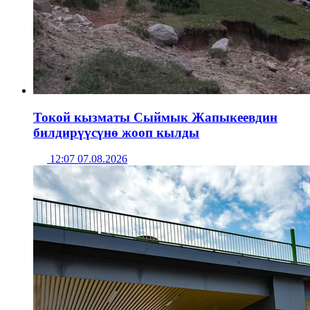
Токой кызматы Сыймык Жапыкеевдин
билдирүүсүнө жооп кылды
12:07 07.08.2026