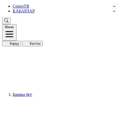
СерепТВ
КАБАРЛАР
Меню
Кирүү
Каттоо
Башкы бет