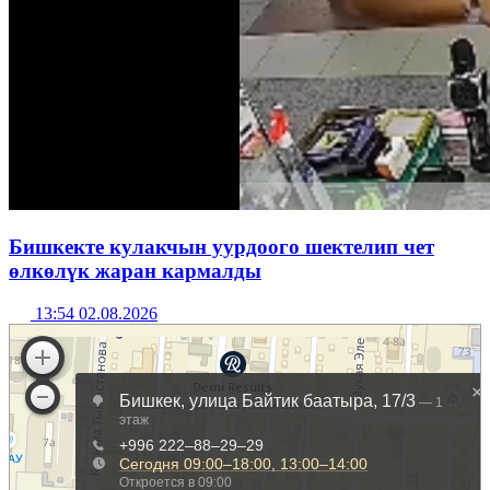
Бишкекте кулакчын уурдоого шектелип чет
өлкөлүк жаран кармалды
13:54 02.08.2026