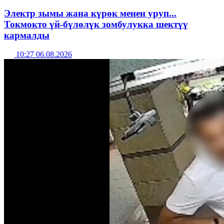
Электр зымы жана күрөк менен уруп...
Токмокто үй-бүлөлүк зомбулукка шектүү
кармалды
10:27 06.08.2026