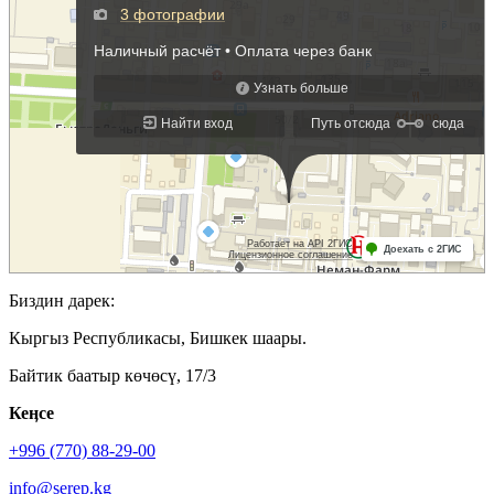
Биздин дарек:
Кыргыз Республикасы, Бишкек шаары.
Байтик баатыр көчөсү, 17/3
Кеӊсе
+996 (770) 88-29-00
info@serep.kg