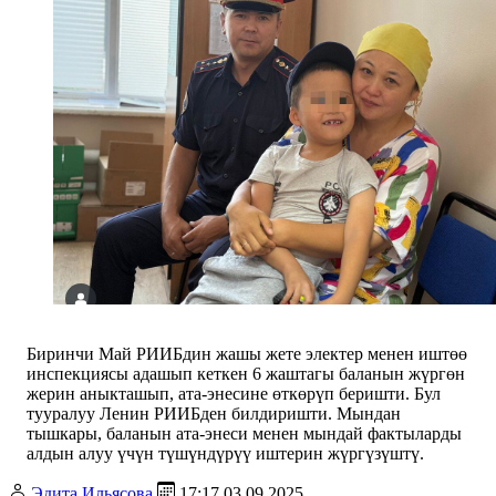
Биринчи Май РИИБдин жашы жете электер менен иштөө
инспекциясы адашып кеткен 6 жаштагы баланын жүргөн
жерин аныкташып, ата-энесине өткөрүп беришти. Бул
тууралуу Ленин РИИБден билдиришти. Мындан
тышкары, баланын ата-энеси менен мындай фактыларды
алдын алуу үчүн түшүндүрүү иштерин жүргүзүштү.
Эдита Ильясова
17:17 03.09.2025