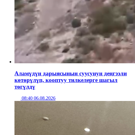
Аламүдүн дарыясынын суусунун деңгээли
көтөрүлүп, кооптуу тилкелерге шагыл
төгүлдү
08:40 06.08.2026