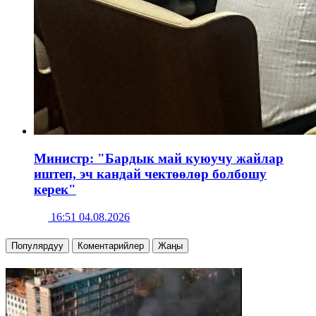
Министр: "Бардык май куюучу жайлар
иштеп, эч кандай чектөөлөр болбошу
керек"
16:51 04.08.2026
Популярдуу
Коментарийлер
Жаңы