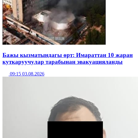
Бажы кызматындагы өрт: Имараттан 10 жаран
куткаруучулар тарабынан эвакуацияланды
09:15 03.08.2026