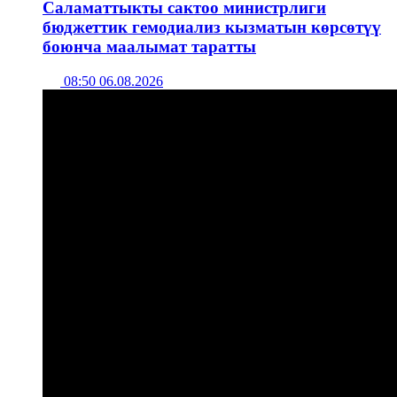
Саламаттыкты сактоо министрлиги
бюджеттик гемодиализ кызматын көрсөтүү
боюнча маалымат таратты
08:50 06.08.2026