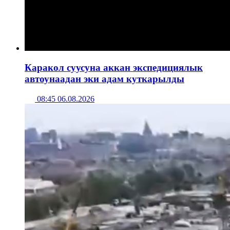
Каракол суусуна аккан экспедициялык
автоунаадан эки адам куткарылды
08:45 06.08.2026