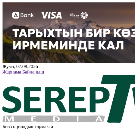
Жума, 07.08.2026
Жарнама
Байланыш
Биз социалдык тармакта