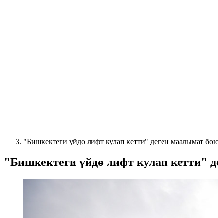
"Бишкектеги үйдө лифт кулап кетти" деген маалымат бо
"Бишкектеги үйдө лифт кулап кетти" 