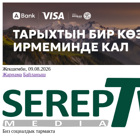
Жекшемби, 09.08.2026
Жарнама
Байланыш
Биз социалдык тармакта