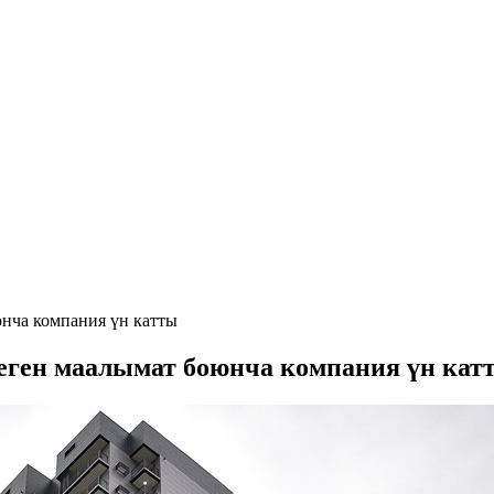
юнча компания үн катты
деген маалымат боюнча компания үн кат