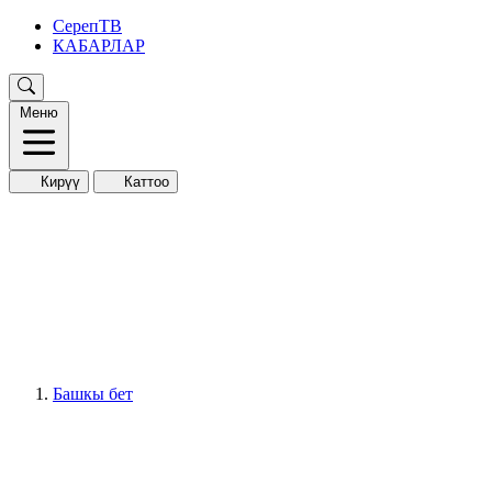
СерепТВ
КАБАРЛАР
Меню
Кирүү
Каттоо
Башкы бет