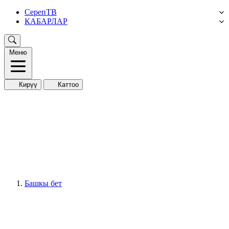
СерепТВ
КАБАРЛАР
Меню
Кирүү
Каттоо
Башкы бет