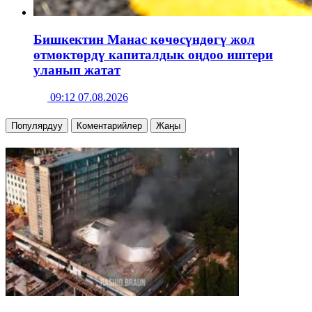
Бишкектин Манас көчөсүндөгү жол
өтмөктөрдү капиталдык оңдоо иштери
уланып жатат
09:12 07.08.2026
Популярдуу
Коментарийлер
Жаңы