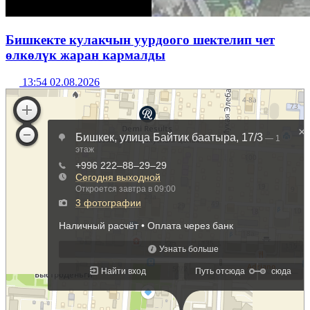
Бишкекте кулакчын уурдоого шектелип чет
өлкөлүк жаран кармалды
13:54 02.08.2026