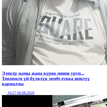
Электр зымы жана күрөк менен уруп...
Токмокто үй-бүлөлүк зомбулукка шектүү
кармалды
10:27 06.08.2026