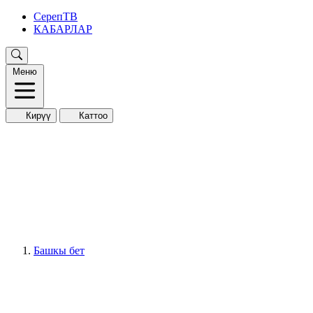
СерепТВ
КАБАРЛАР
Меню
Кирүү
Каттоо
Башкы бет