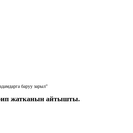
дамдарга баруу зарыл"
эрип жатканын айтышты.