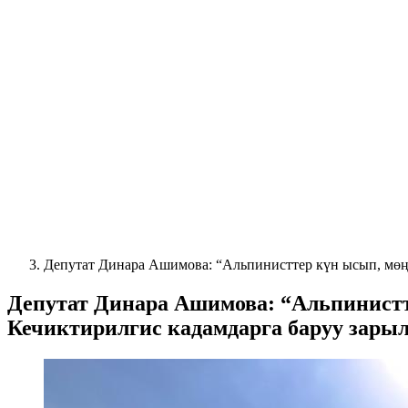
Депутат Динара Ашимова: “Альпинисттер күн ысып, мөң
Депутат Динара Ашимова: “Альпинистт
Кечиктирилгис кадамдарга баруу зары