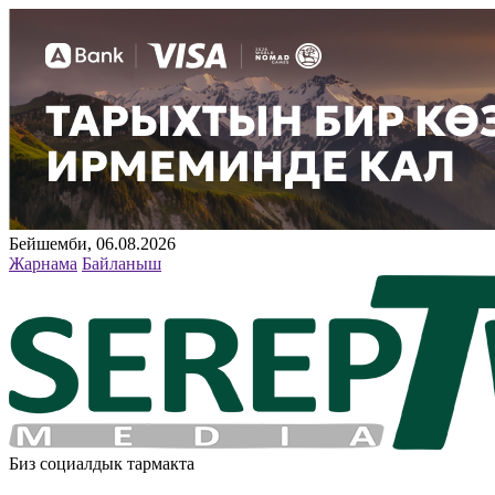
Бейшемби, 06.08.2026
Жарнама
Байланыш
Биз социалдык тармакта