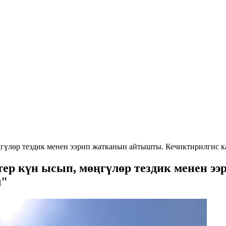
гүлөр тездик менен ээрип жатканын айтышты. Кечиктирилгис ка
ер күн ысып, мөңгүлөр тездик менен э
л"