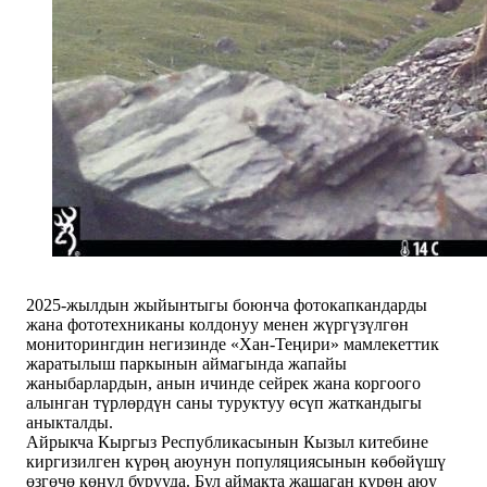
2025-жылдын жыйынтыгы боюнча фотокапкандарды
жана фототехниканы колдонуу менен жүргүзүлгөн
мониторингдин негизинде «Хан-Теңири» мамлекеттик
жаратылыш паркынын аймагында жапайы
жаныбарлардын, анын ичинде сейрек жана коргоого
алынган түрлөрдүн саны туруктуу өсүп жаткандыгы
аныкталды.
Айрыкча Кыргыз Республикасынын Кызыл китебине
киргизилген күрөң аюунун популяциясынын көбөйүшү
өзгөчө көңүл бурууда. Бул аймакта жашаган күрөң аюу