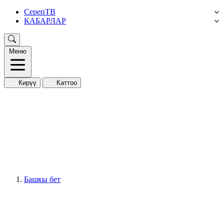
СерепТВ
КАБАРЛАР
Меню
Кирүү
Каттоо
Башкы бет