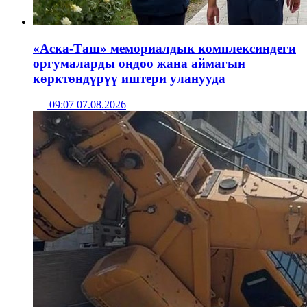
«Аска-Таш» мемориалдык комплексиндеги
оргумаларды оңдоо жана аймагын
көрктөндүрүү иштери уланууда
09:07 07.08.2026