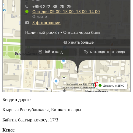
Биздин дарек:
Кыргыз Республикасы, Бишкек шаары.
Байтик баатыр көчөсү, 17/3
Кеӊсе