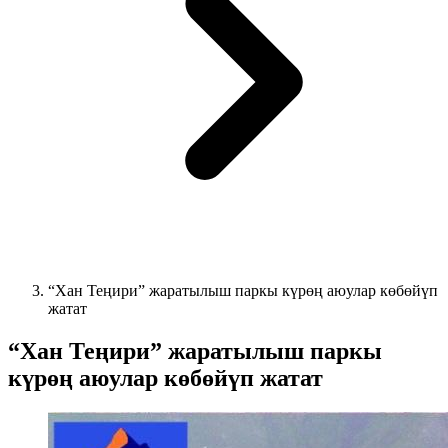
“Хан Теңири” жаратылыш паркы күрөң аюулар көбөйүп
жатат
“Хан Теңири” жаратылыш паркы
күрөң аюулар көбөйүп жатат