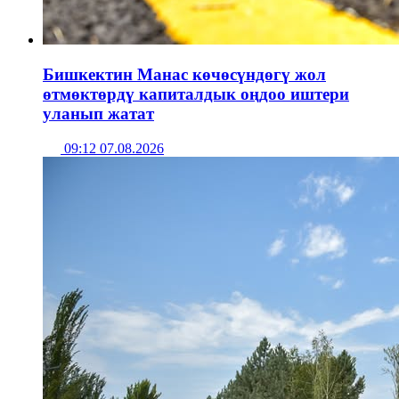
Бишкектин Манас көчөсүндөгү жол
өтмөктөрдү капиталдык оңдоо иштери
уланып жатат
09:12 07.08.2026