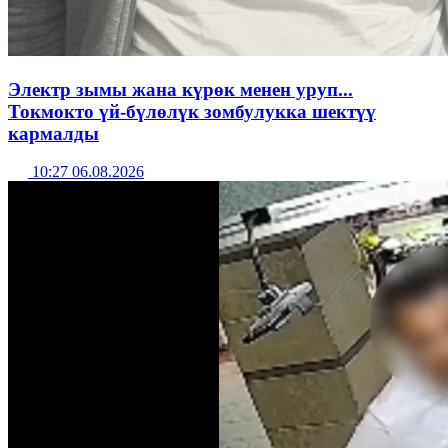
Электр зымы жана күрөк менен уруп...
Токмокто үй-бүлөлүк зомбулукка шектүү
кармалды
10:27 06.08.2026