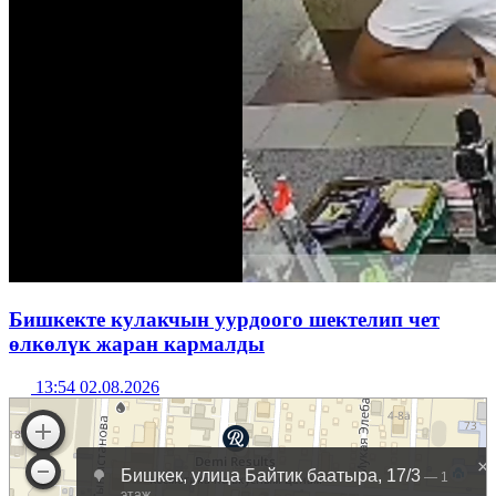
Бишкекте кулакчын уурдоого шектелип чет
өлкөлүк жаран кармалды
13:54 02.08.2026