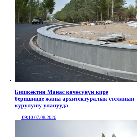
Бишкектин Манас көчөсүнүн кире
беришинде жаңы архитектуралык стеланын
курулушу уланууда
09:10 07.08.2026