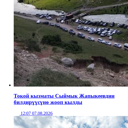
Токой кызматы Сыймык Жапыкеевдин
билдирүүсүнө жооп кылды
12:07 07.08.2026