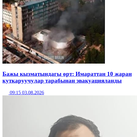
Бажы кызматындагы өрт: Имараттан 10 жаран
куткаруучулар тарабынан эвакуацияланды
09:15 03.08.2026