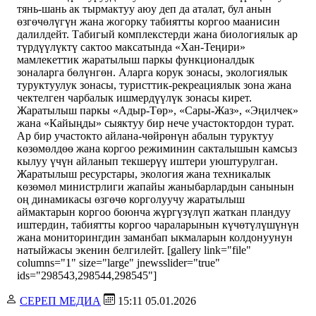
тянь-шань ак тырмактуу аюу деп да аталат, бул анын
өзгөчөлүгүн жана жогорку табиятты коргоо маанисин
далилдейт. Табигый комплекстерди жана биологиялык ар
түрдүүлүктү сактоо максатында «Хан-Теңири»
мамлекеттик жаратылыш паркы функционалдык
зоналарга бөлүнгөн. Аларга корук зонасы, экологиялык
туруктуулук зонасы, туристтик-рекреациялык зона жана
чектелген чарбалык ишмердүүлүк зонасы кирет.
Жаратылыш паркы «Адыр-Төр», «Сары-Жаз», «Эңилчек»
жана «Кайыңды» сыяктуу бир нече участоктордон турат.
Ар бир участокто айлана-чөйрөнүн абалын туруктуу
көзөмөлдөө жана коргоо режиминин сакталышын камсыз
кылуу үчүн айланып текшерүү иштери уюштурулган.
Жаратылыш ресурстары, экология жана техникалык
көзөмөл министрлиги жапайы жаныбарлардын санынын
оң динамикасы өзгөчө корголуучу жаратылыш
аймактарын коргоо боюнча жүргүзүлүп жаткан пландуу
иштердин, табиятты коргоо чараларынын күчөтүлүшүнүн
жана мониторингдин заманбап ыкмаларын колдонуунун
натыйжасы экенин белгилейт. [gallery link="file"
columns="1" size="large" jnewsslider="true"
ids="298543,298544,298545"]
СЕРЕП МЕДИА
15:11 05.01.2026