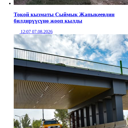
Токой кызматы Сыймык Жапыкеевдин
билдирүүсүнө жооп кылды
12:07 07.08.2026