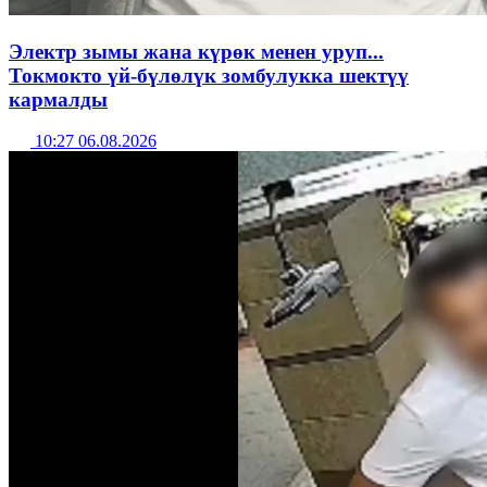
Электр зымы жана күрөк менен уруп...
Токмокто үй-бүлөлүк зомбулукка шектүү
кармалды
10:27 06.08.2026