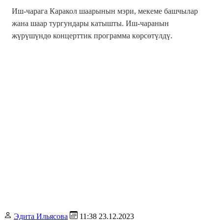
Иш-чарага Каракол шаарынын мэри, мекеме башчылар
жана шаар тургундары катышты. Иш-чаранын
жүрүшүндө концерттик программа көрсөтүлдү.
Эдита Ильясова
11:38 23.12.2023