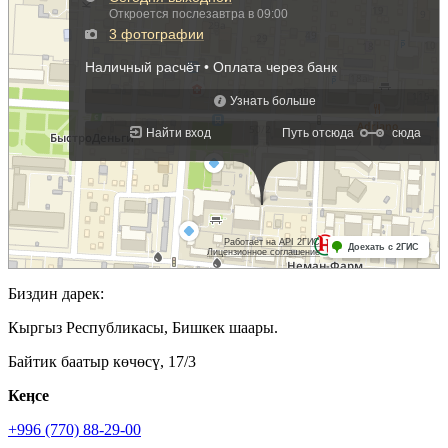
Биздин дарек:
Кыргыз Республикасы, Бишкек шаары.
Байтик баатыр көчөсү, 17/3
Кеӊсе
+996 (770) 88-29-00