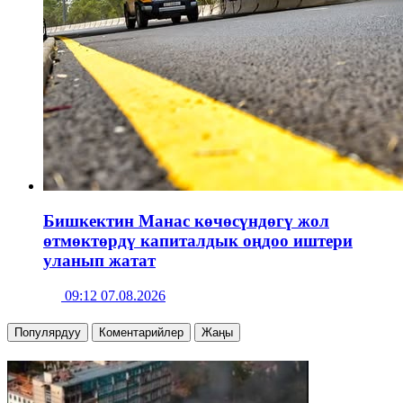
Бишкектин Манас көчөсүндөгү жол
өтмөктөрдү капиталдык оңдоо иштери
уланып жатат
09:12 07.08.2026
Популярдуу
Коментарийлер
Жаңы