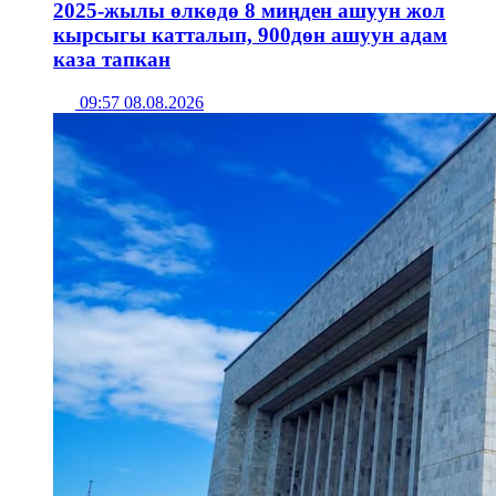
2025-жылы өлкөдө 8 миңден ашуун жол
кырсыгы катталып, 900дөн ашуун адам
каза тапкан
09:57 08.08.2026