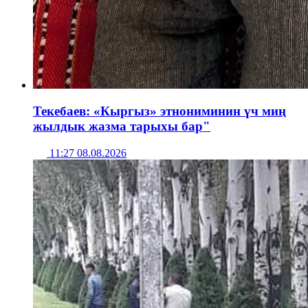
Текебаев: «Кыргыз» этнониминин үч миң
жылдык жазма тарыхы бар"
11:27 08.08.2026