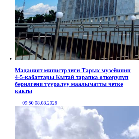
Маданият министрлиги Тарых музейинин
4-5-кабаттары Кытай тарапка өткөрүлүп
берилгени тууралуу маалыматты четке
какты
09:50 08.08.2026