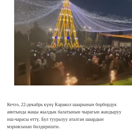
Кечээ, 22-декабрь күнү Каракол шаарынын борбордук
аянтында жаңы жылдык балатынын чырагын жандыруу
иш-чарасы өттү. Бул тууралуу аталган шаардын
мэриясынан билдиришти.