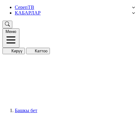
СерепТВ
КАБАРЛАР
Меню
Кирүү
Каттоо
Башкы бет