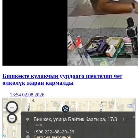
Бишкекте кулакчын уурдоого шектелип чет
өлкөлүк жаран кармалды
13:54 02.08.2026