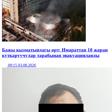
Бажы кызматындагы өрт: Имараттан 10 жаран
куткаруучулар тарабынан эвакуацияланды
09:15 03.08.2026