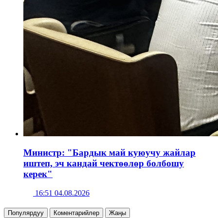
Министр: "Бардык май куюучу жайлар
иштеп, эч кандай чектөөлөр болбошу
керек"
16:51 04.08.2026
Популярдуу
Коментарийлер
Жаңы