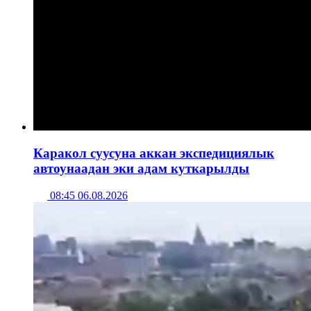
Каракол суусуна аккан экспедициялык
автоунаадан эки адам куткарылды
08:45 06.08.2026