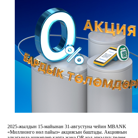
2025-жылдын 15-майынан 31-августуна чейин MBANK
«Миллионго нөл пайыз» акциясын баштады. Акциянын
алкагында ишкерлер карта жана QR код аркылуу төлөм