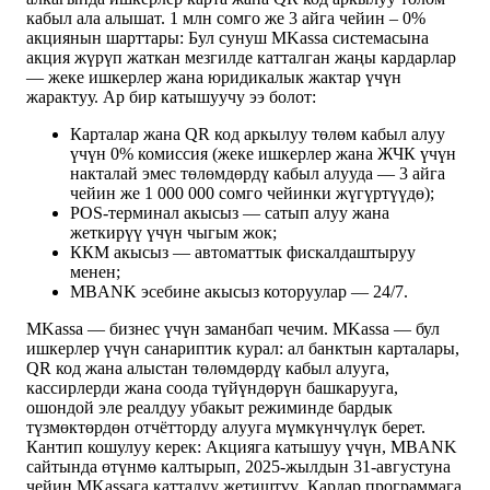
кабыл ала алышат. 1 млн сомго же 3 айга чейин – 0%
акциянын шарттары: Бул сунуш MKassa системасына
акция жүрүп жаткан мезгилде катталган жаңы кардарлар
— жеке ишкерлер жана юридикалык жактар үчүн
жарактуу. Ар бир катышуучу ээ болот:
Карталар жана QR код аркылуу төлөм кабыл алуу
үчүн 0% комиссия (жеке ишкерлер жана ЖЧК үчүн
накталай эмес төлөмдөрдү кабыл алууда — 3 айга
чейин же 1 000 000 сомго чейинки жүгүртүүдө);
POS-терминал акысыз — сатып алуу жана
жеткирүү үчүн чыгым жок;
ККМ акысыз — автоматтык фискалдаштыруу
менен;
MBANK эсебине акысыз которуулар — 24/7.
MKassa — бизнес үчүн заманбап чечим. MKassa — бул
ишкерлер үчүн санариптик курал: ал банктын карталары,
QR код жана алыстан төлөмдөрдү кабыл алууга,
кассирлерди жана соода түйүндөрүн башкарууга,
ошондой эле реалдуу убакыт режиминде бардык
түзмөктөрдөн отчётторду алууга мүмкүнчүлүк берет.
Кантип кошулуу керек: Акцияга катышуу үчүн, MBANK
сайтында өтүнмө калтырып, 2025-жылдын 31-августуна
чейин MKassaга катталуу жетиштүү. Кардар программага