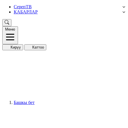
СерепТВ
КАБАРЛАР
Меню
Кирүү
Каттоо
Башкы бет