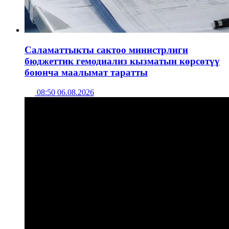
Саламаттыкты сактоо министрлиги
бюджеттик гемодиализ кызматын көрсөтүү
боюнча маалымат таратты
08:50 06.08.2026