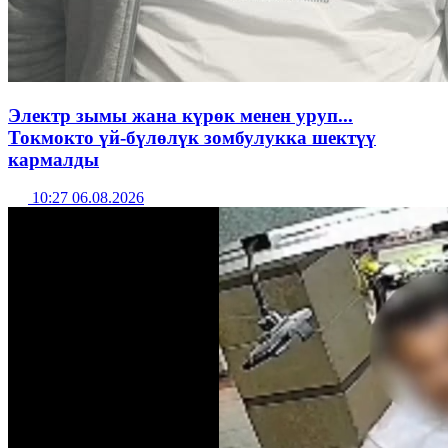
Электр зымы жана күрөк менен уруп...
Токмокто үй-бүлөлүк зомбулукка шектүү
кармалды
10:27 06.08.2026