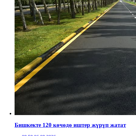
Бишкекте 120 көчөдө иштер жүрүп жатат