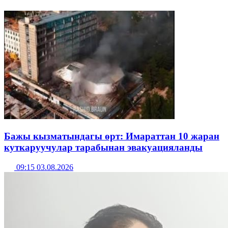
Бажы кызматындагы өрт: Имараттан 10 жаран
куткаруучулар тарабынан эвакуацияланды
09:15 03.08.2026