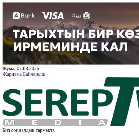
Жума, 07.08.2026
Жарнама
Байланыш
Биз социалдык тармакта