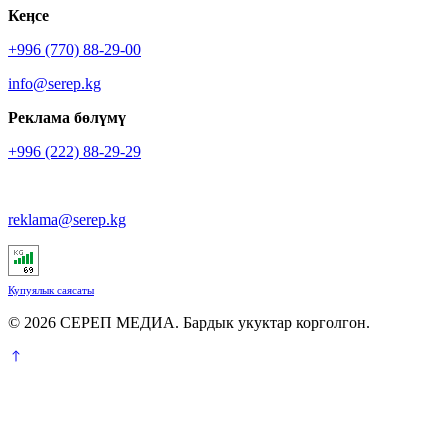
Кеӊсе
+996 (770) 88-29-00
info@serep.kg
Реклама бөлүмү
+996 (222) 88-29-29
reklama@serep.kg
Купуялык саясаты
© 2026 СЕРЕП МЕДИА. Бардык укуктар корголгон.