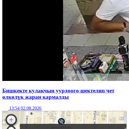
Бишкекте кулакчын уурдоого шектелип чет
өлкөлүк жаран кармалды
13:54 02.08.2026