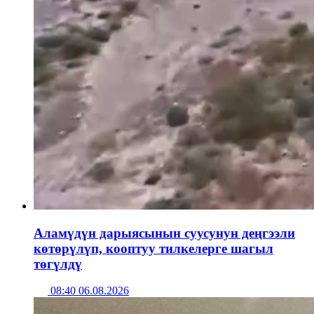
Аламүдүн дарыясынын суусунун деңгээли
көтөрүлүп, кооптуу тилкелерге шагыл
төгүлдү
08:40 06.08.2026