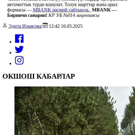
автоматтык түрдө кошулат. Толук шарттар жана арыз
формасы —
MBANK расмий сайтында.
MBANK —
Биринчи санарип!
КР УБ №014 лицензиясы
Эдита Ильясова
12:42 16.05.2025
ОКШОШ КАБАРЛАР