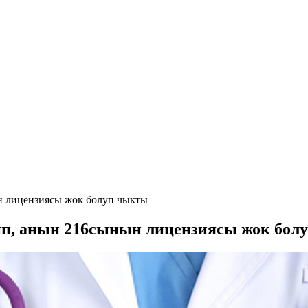
н лицензиясы жок болуп чыкты
ип, анын 216сынын лицензиясы жок бол