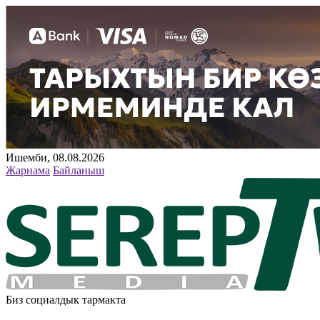
Ишемби, 08.08.2026
Жарнама
Байланыш
Биз социалдык тармакта