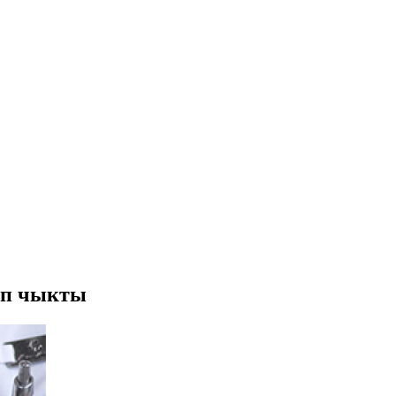
уп чыкты