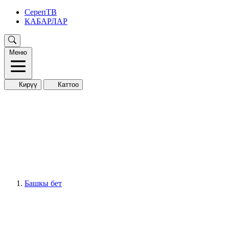
СерепТВ
КАБАРЛАР
Меню
Кирүү
Каттоо
Башкы бет