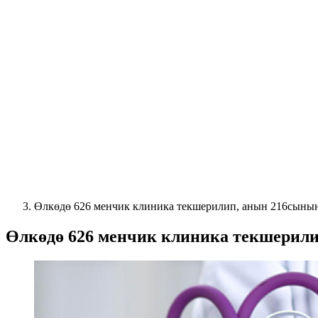
Өлкөдө 626 менчик клиника текшерилип, анын 216сыны
Өлкөдө 626 менчик клиника текшерил