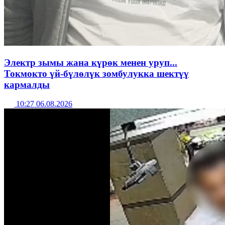
Электр зымы жана күрөк менен уруп...
Токмокто үй-бүлөлүк зомбулукка шектүү
кармалды
10:27 06.08.2026