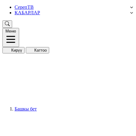
СерепТВ
КАБАРЛАР
Меню
Кирүү
Каттоо
Башкы бет