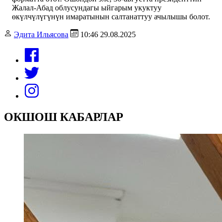
Жалал-Абад облусундагы ыйгарым укуктуу
өкүлчүлүгүнүн имаратынын салтанаттуу ачылышы болот.
Эдита Ильясова
10:46 29.08.2025
ОКШОШ КАБАРЛАР