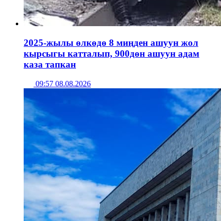
2025-жылы өлкөдө 8 миңден ашуун жол
кырсыгы катталып, 900дөн ашуун адам
каза тапкан
09:57 08.08.2026