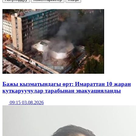
Бажы кызматындагы өрт: Имараттан 10 жаран
куткаруучулар тарабынан эвакуацияланды
09:15 03.08.2026