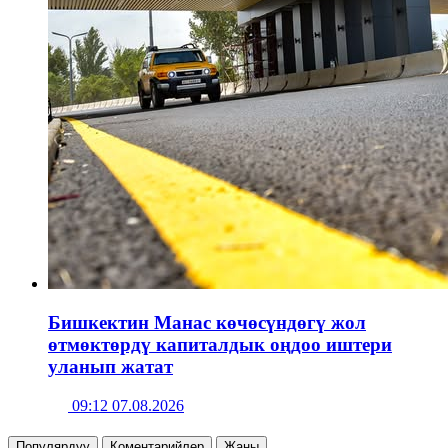
Бишкектин Манас көчөсүндөгү жол
өтмөктөрдү капиталдык оңдоо иштери
уланып жатат
09:12 07.08.2026
Популярдуу
Коментарийлер
Жаңы