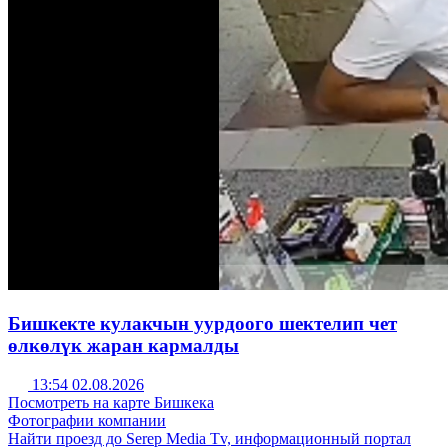
Бишкекте кулакчын уурдоого шектелип чет
өлкөлүк жаран кармалды
13:54 02.08.2026
Посмотреть на карте Бишкека
Фотографии компании
Найти проезд до Serep Media Tv, информационный портал