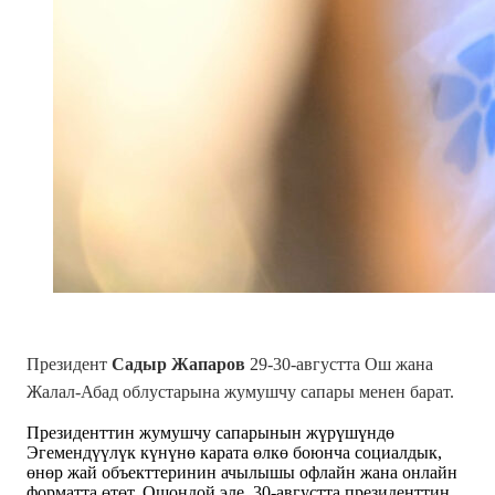
Президент
Садыр Жапаров
29-30-августта Ош жана
Жалал-Абад облустарына жумушчу сапары менен барат.
Президенттин жумушчу сапарынын жүрүшүндө
Эгемендүүлүк күнүнө карата өлкө боюнча социалдык,
өнөр жай объекттеринин ачылышы офлайн жана онлайн
форматта өтөт. Ошондой эле, 30-августта президенттин