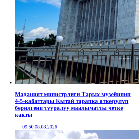
Маданият министрлиги Тарых музейинин
4-5-кабаттары Кытай тарапка өткөрүлүп
берилгени тууралуу маалыматты четке
какты
09:50 08.08.2026