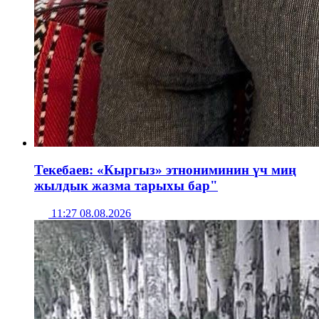
Текебаев: «Кыргыз» этнониминин үч миң
жылдык жазма тарыхы бар"
11:27 08.08.2026