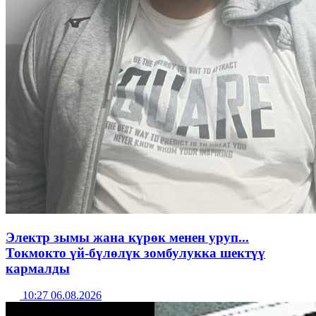
Электр зымы жана күрөк менен уруп...
Токмокто үй-бүлөлүк зомбулукка шектүү
кармалды
10:27 06.08.2026