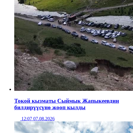
Токой кызматы Сыймык Жапыкеевдин
билдирүүсүнө жооп кылды
12:07 07.08.2026