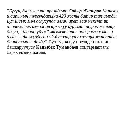
"Бүгүн, 8-августта президент
Садыр Жапаров
Каракол
шаарынын тургундарына 420 жаңы батир тапшырды.
Бул Ысык-Көл облусунда алгач ирет Мамлекеттик
ипотекалык компания аркылуу курулган турак жайлар
болуп, “Менин үйүм” мамлекеттик программасынын
алкагында жүздөгөн үй-бүлөлөр үчүн жаңы жашоонун
башталышы болду"
. Бул тууралуу президенттин иш
башкаруучусу
Каныбек Туманбаев
соцтармактагы
баракчасына жазды.