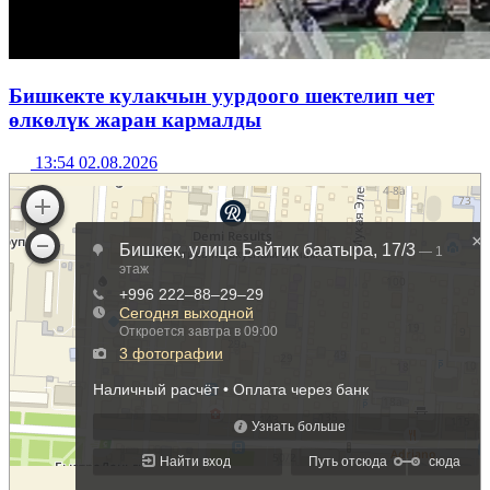
Бишкекте кулакчын уурдоого шектелип чет
өлкөлүк жаран кармалды
13:54 02.08.2026