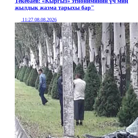
Текебаев: «Кыргыз» этнониминин үч миң
жылдык жазма тарыхы бар"
11:27 08.08.2026