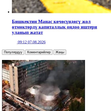
Бишкектин Манас көчөсүндөгү жол
өтмөктөрдү капиталдык оңдоо иштери
уланып жатат
09:12 07.08.2026
Популярдуу
Коментарийлер
Жаңы