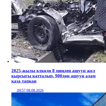
2025-жылы өлкөдө 8 миңден ашуун жол
кырсыгы катталып, 900дөн ашуун адам
каза тапкан
09:57 08.08.2026