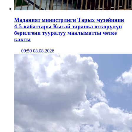
Маданият министрлиги Тарых музейинин
4-5-кабаттары Кытай тарапка өткөрүлүп
берилгени тууралуу маалыматты четке
какты
09:50 08.08.2026