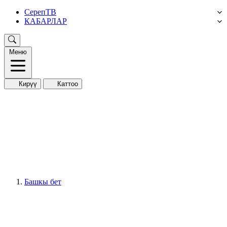
СерепТВ
КАБАРЛАР
Меню
Кирүү
Каттоо
Башкы бет