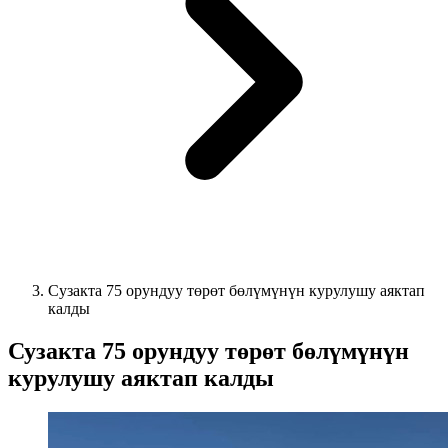
Сузакта 75 орундуу төрөт бөлүмүнүн курулушу аяктап
калды
Сузакта 75 орундуу төрөт бөлүмүнүн
курулушу аяктап калды