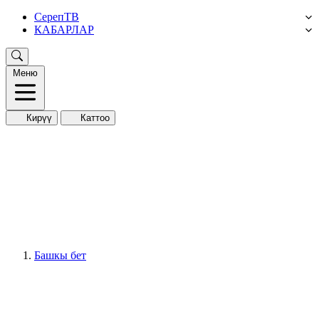
СерепТВ
КАБАРЛАР
Меню
Кирүү
Каттоо
Башкы бет