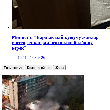
Министр: "Бардык май куюучу жайлар
иштеп, эч кандай чектөөлөр болбошу
керек"
16:51 04.08.2026
Популярдуу
Коментарийлер
Жаңы