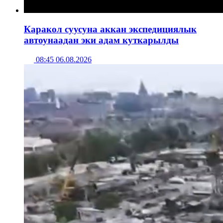
Каракол суусуна аккан экспедициялык
автоунаадан эки адам куткарылды
08:45 06.08.2026