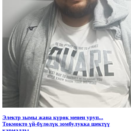
Электр зымы жана күрөк менен уруп...
Токмокто үй-бүлөлүк зомбулукка шектүү
кармалды