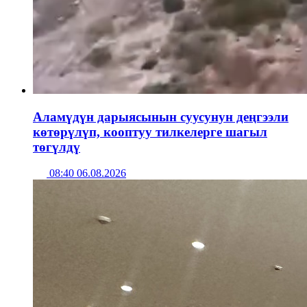
Аламүдүн дарыясынын суусунун деңгээли
көтөрүлүп, кооптуу тилкелерге шагыл
төгүлдү
08:40 06.08.2026