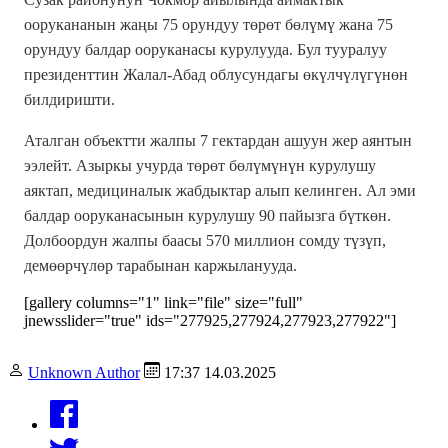
оорукананын жаңы 75 орундуу төрөт бөлүмү жана 75
орундуу балдар ооруканасы курулууда. Бул тууралуу
президенттин Жалал-Абад облусундагы өкүлчүлүгүнөн
билдиришти.
Аталган объектти жалпы 7 гектардан ашуун жер аянтын
ээлейт. Азыркы учурда төрөт бөлүмүнүн курулушу
аяктап, медициналык жабдыктар алып келинген. Ал эми
балдар ооруканасынын курулушу 90 пайызга бүткөн.
Долбоордун жалпы баасы 570 миллион сомду түзүп,
демөөрчүлөр тарабынан каржыланууда.
[gallery columns="1" link="file" size="full"
jnewsslider="true" ids="277925,277924,277923,277922"]
Unknown Author
17:37 14.03.2025