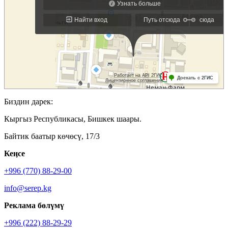
Биздин дарек:
Кыргыз Республикасы, Бишкек шаары.
Байтик баатыр көчөсү, 17/3
Кеӊсе
+996 (770) 88-29-00
info@serep.kg
Реклама бөлүмү
+996 (222) 88-29-29