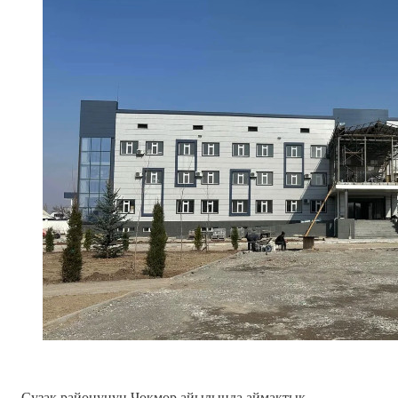
Сузак районунун Чокмор айылында аймактык