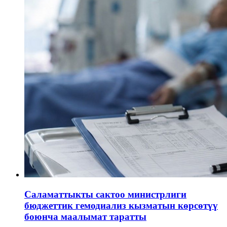
Саламаттыкты сактоо министрлиги
бюджеттик гемодиализ кызматын көрсөтүү
боюнча маалымат таратты