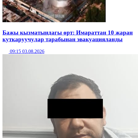
Бажы кызматындагы өрт: Имараттан 10 жаран
куткаруучулар тарабынан эвакуацияланды
09:15 03.08.2026