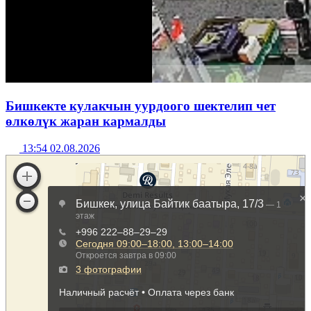
Бишкекте кулакчын уурдоого шектелип чет
өлкөлүк жаран кармалды
13:54 02.08.2026