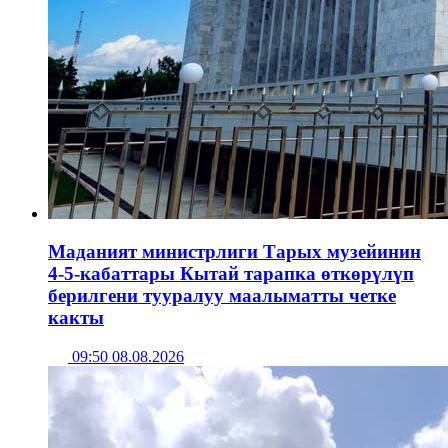
Маданият министрлиги Тарых музейинин
4-5-кабаттары Кытай тарапка өткөрүлүп
берилгени тууралуу маалыматты четке
какты
09:50 08.08.2026