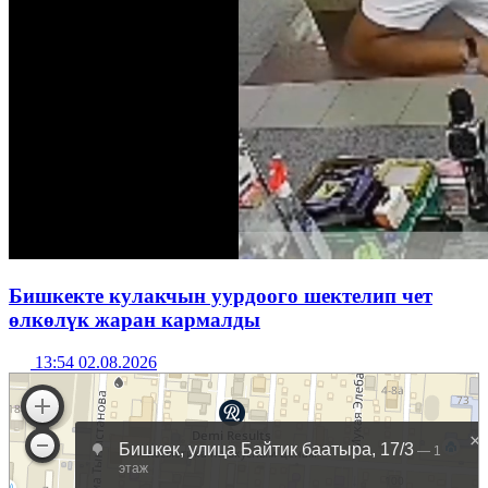
Бишкекте кулакчын уурдоого шектелип чет
өлкөлүк жаран кармалды
13:54 02.08.2026