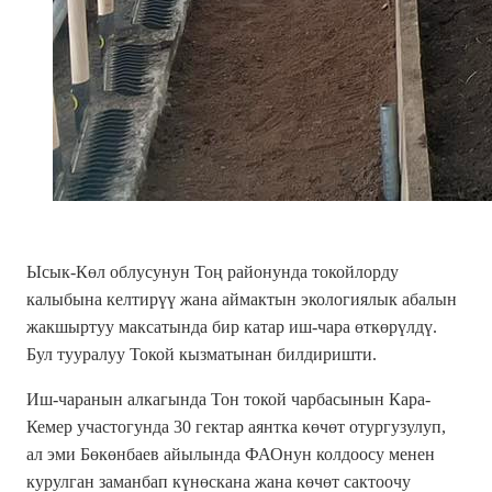
Ысык-Көл облусунун Тоң районунда токойлорду
калыбына келтирүү жана аймактын экологиялык абалын
жакшыртуу максатында бир катар иш-чара өткөрүлдү.
Бул тууралуу Токой кызматынан билдиришти.
Иш-чаранын алкагында Тон токой чарбасынын Кара-
Кемер участогунда 30 гектар аянтка көчөт отургузулуп,
ал эми Бөкөнбаев айылында ФАОнун колдоосу менен
курулган заманбап күнөскана жана көчөт сактоочу