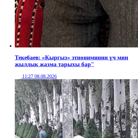
Текебаев: «Кыргыз» этнониминин үч миң
жылдык жазма тарыхы бар"
11:27 08.08.2026