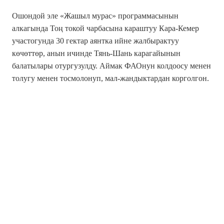
Ошондой эле «Жашыл мурас» программасынын
алкагында Тоң токой чарбасына караштуу Кара-Кемер
участогунда 30 гектар аянтка ийне жалбырактуу
көчөттөр, анын ичинде Тянь-Шань карагайынын
балатылары отургузулду. Аймак ФАОнун колдоосу менен
толугу менен тосмолонуп, мал-жандыктардан корголгон.