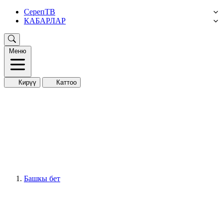
СерепТВ
КАБАРЛАР
Меню
Кирүү
Каттоо
Башкы бет