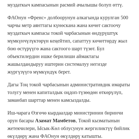
муздаткыч кампасынын расмий ачылышы болуп өттү.
ФАОнун «Френс» долбоорунун алкагында курулган 500
чарчы метр аянттагы күнөскана жана көчөт сактоочу
муздаткыч кампасы токой чарбасынын өндүрүштүк
мүмкүнчүлүктөрүн кеңейтип, сапаттуу көчөттөрдү жыл
бою өстүрүүгө жана сактоого шарт түзөт. Бул
объектилердин ишке берилиши аймактагы
жашылдандыруу иштерин системалуу негизде
жүргүзүүгө мүмкүндүк берет.
Дагы Тоң токой чарбасынын административдик имараты
толугу менен капиталдык оңдоп-түзөөдөн өткөрүлүп,
заманбап шарттар менен камсыздалды.
Иш-чарага Өзгөчө кырдаалдар министринин биринчи
орун басары
Азамат Мамбетов
, Токой кызматынын
жетекчилери, Ысык-Көл облусунун жергиликтүү бийлик
өкүлдөрү жана ФАОнун өкүлдөрү катышты.