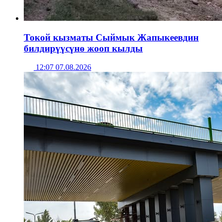
Токой кызматы Сыймык Жапыкеевдин
билдирүүсүнө жооп кылды
12:07 07.08.2026