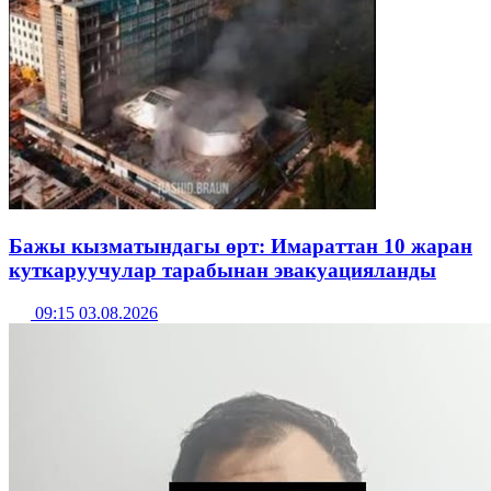
Бажы кызматындагы өрт: Имараттан 10 жаран
куткаруучулар тарабынан эвакуацияланды
09:15 03.08.2026