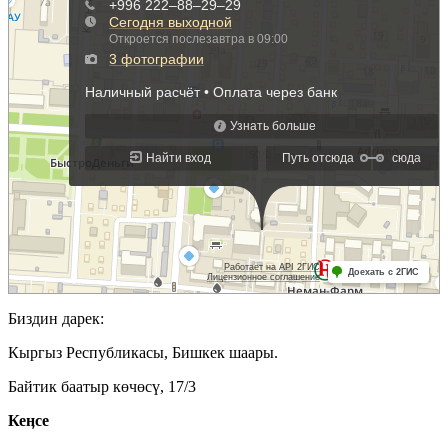
Биздин дарек:
Кыргыз Республикасы, Бишкек шаары.
Байтик баатыр көчөсү, 17/3
Кеӊсе