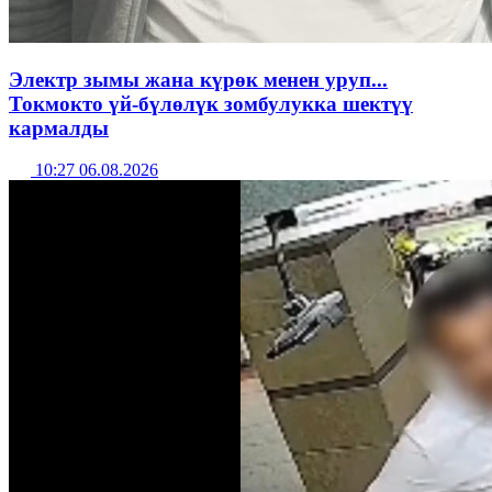
Электр зымы жана күрөк менен уруп...
Токмокто үй-бүлөлүк зомбулукка шектүү
кармалды
10:27 06.08.2026