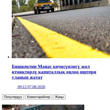
Бишкектин Манас көчөсүндөгү жол
өтмөктөрдү капиталдык оңдоо иштери
уланып жатат
09:12 07.08.2026
Популярдуу
Коментарийлер
Жаңы