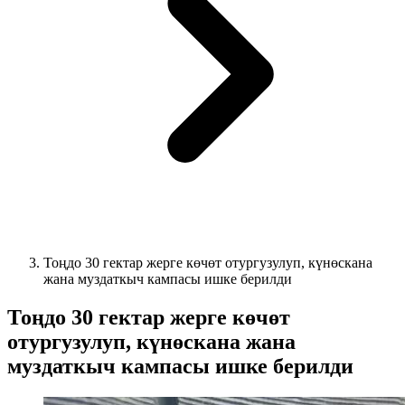
Тоңдо 30 гектар жерге көчөт отургузулуп, күнөскана
жана муздаткыч кампасы ишке берилди
Тоңдо 30 гектар жерге көчөт
отургузулуп, күнөскана жана
муздаткыч кампасы ишке берилди