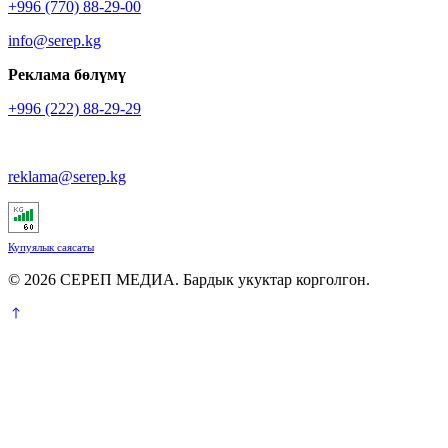
+996 (770) 88-29-00
info@serep.kg
Реклама бөлүмү
+996 (222) 88-29-29
reklama@serep.kg
Купуялык саясаты
© 2026 СЕРЕП МЕДИА. Бардык укуктар корголгон.