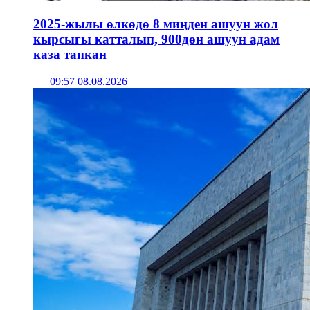
2025-жылы өлкөдө 8 миңден ашуун жол
кырсыгы катталып, 900дөн ашуун адам
каза тапкан
09:57 08.08.2026