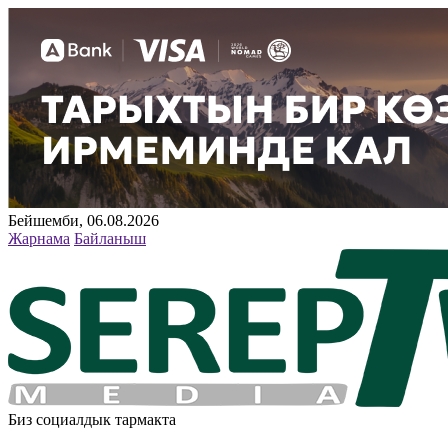
Бейшемби, 06.08.2026
Жарнама
Байланыш
Биз социалдык тармакта