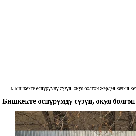
Бишкекте өспүрүмдү сүзүп, окуя болгон жерден качып к
Бишкекте өспүрүмдү сүзүп, окуя болго