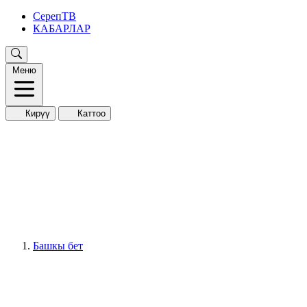
СерепТВ
КАБАРЛАР
Меню
Кирүү
Каттоо
Башкы бет