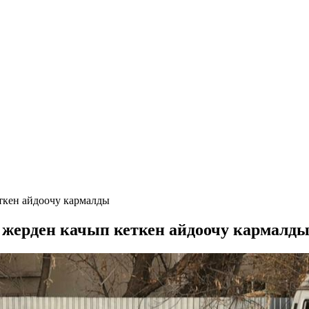
еткен айдоочу кармалды
н жерден качып кеткен айдоочу кармалд