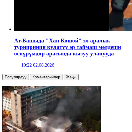
Ат-Башыда "Хан Кошой" эл аралык
турниринин кулатуу эр таймаш мелдеши
өспүрүмдөр арасында кызуу уланууда
10:22 02.08.2026
Популярдуу
Коментарийлер
Жаңы