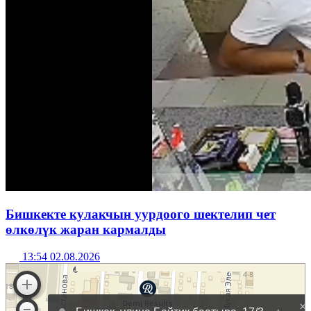
Бишкекте кулакчын уурдоого шектелип чет
өлкөлүк жаран кармалды
13:54 02.08.2026