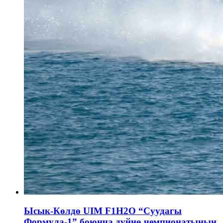
Ысык-Көлдө UIM F1H2O “Суудагы
Формула-1” боюнча дүйнө чемпионатынын