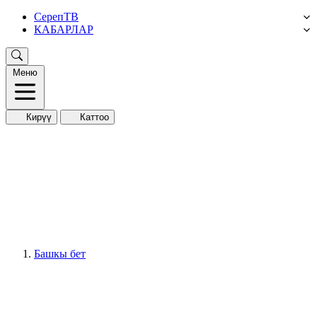
СерепТВ
КАБАРЛАР
Меню
Кирүү
Каттоо
Башкы бет