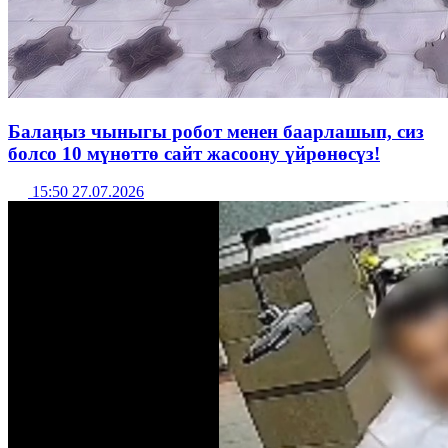
Балаңыз чыныгы робот менен баарлашып, сиз
болсо 10 мүнөттө сайт жасоону үйрөнөсүз!
15:50 27.07.2026