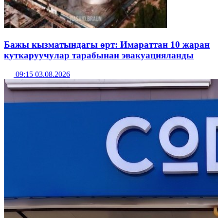
Бажы кызматындагы өрт: Имараттан 10 жаран
куткаруучулар тарабынан эвакуацияланды
09:15 03.08.2026