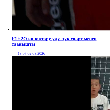
F1H2O коноктору улуттук спорт менен
таанышты
13:07 02.08.2026