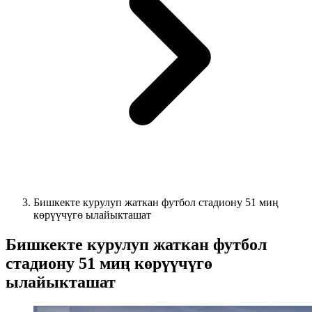
Бишкекте курулуп жаткан футбол стадиону 51 миң
көрүүчүгө ылайыкташат
Бишкекте курулуп жаткан футбол
стадиону 51 миң көрүүчүгө
ылайыкташат