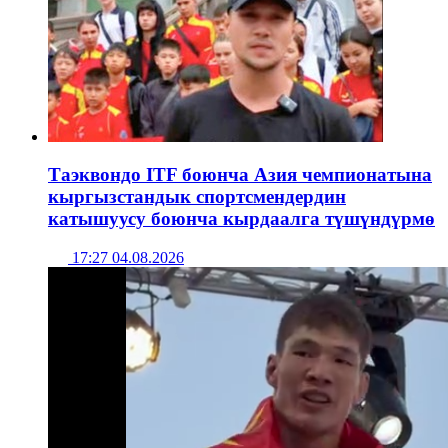
Таэквондо ITF боюнча Азия чемпионатына
кыргызстандык спортсмендердин
катышуусу боюнча кырдаалга түшүндүрмө
17:27 04.08.2026