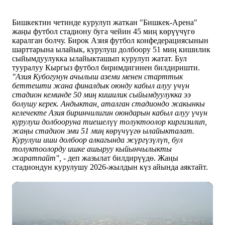
Бишкектин четинде курулуп жаткан "Бишкек-Арена"
жаңы футбол стадиону буга чейин 45 миң көрүүчүгө
каралган болчу. Бирок Азия футбол конфедерациясынын
шарттарына ылайык, курулуш долбоору 51 миң кишилик
сыйымдуулукка ылайыкташып курулуп жатат. Бул
тууралуу Кыргыз футбол биримдигинен билдиришти.
"Азия Кубогунун ачылыш аземи менен старттык
беттешти жана финалдык оюнду кабыл алуу үчүн
стадион кеминде 50 миң кишилик сыйымдуулукка ээ
болушу керек. Андыктан, аталган стадиондо жакынкы
келечекте Азия биринчилигин оюндарын кабыл алуу үчүн
курулуш долбооруна тиешелүү толуктоолор киргизилип,
жаңы стадион эми 51 миң көрүчүүгө ылайыкталат.
Курулуш иши долбоор алкагында жүргүзүлүп, бул
толуктоолорду ишке ашыруу кыйынчылыкты
жаратпайт",
- деп жазылат билдирүүдө. Жаңы
стадиондун курулушу 2026-жылдын күз айында аяктайт.