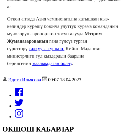
ал.
Өткөн аптада Азия чемпионатына катышкан кыз-
келиндер күрөшү боюнча улуттук курама команданын
мүчөлөрүн аэропорттон тосуп алууда
Мээрим
Жуманазарованын
гана гүлсүз турган
сүрөттөрү
талкууга түшкөн.
Кийин Маданият
министрлиги гүл кыздардын баарына
берилгенин
маалымдаган болчу
.
Эдита Ильясова
09:07 18.04.2023
ОКШОШ КАБАРЛАР