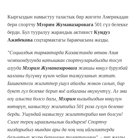
Кыргыздын намыстуу таластык бир жигити Америкадан
бери спортчу
Мээрим Жуманазаровага
501 гүл белекке
берди. Бул тууралуу жарандык активист
Кундуз
Ажибекова
соцтармактагы баракчасына жазды.
"Социалдык тармактарда Казакстанда өткөн Азия
чемпиондугунда катышкан спортчуларыбызды тосуп
алууда
Мээрим Жуманазаровага
жакшы көңүл бурулбай
калганы бүгүнкү күнгө чейин талкууланып жатат.
Бишкектеги жигиттер ушул абалды жөнгө салып, бир
букет гүл белекке берип коё албаганы өкүнүчтүү. Ал эми
өзү алыста болсо дагы,
Мээрим
кызыбыздын көңүлүн
көтөрүп, намыстуу жигитибиз 501 роза гүлүн белекке
берди. Ушундай намыстуу жигиттерибиз көп болсун!
Сизге терең ыраазычылык билдирем! Спортчу
кыздарыбыз мындан ары да чоң чоң ийгиликтерди
багынтып жүрө беришине тилектешмин",
- деп жазды