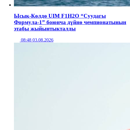
Ысык-Көлдө UIM F1H2O “Суудагы
Формула-1” боюнча дүйнө чемпионатынын
этабы жыйынтыкталды
08:48 03.08.2026