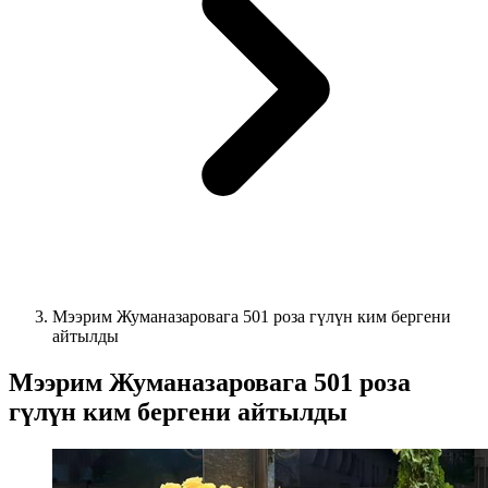
Мээрим Жуманазаровага 501 роза гүлүн ким бергени
айтылды
Мээрим Жуманазаровага 501 роза
гүлүн ким бергени айтылды