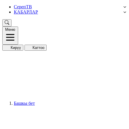
СерепТВ
КАБАРЛАР
Меню
Кирүү
Каттоо
Башкы бет