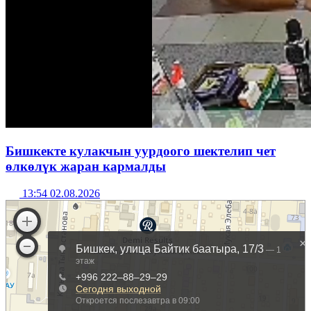
Бишкекте кулакчын уурдоого шектелип чет
өлкөлүк жаран кармалды
13:54 02.08.2026