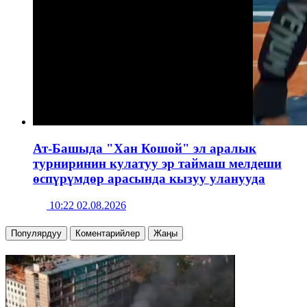
Ат-Башыда "Хан Кошой" эл аралык
турниринин кулатуу эр таймаш мелдеши
өспүрүмдөр арасында кызуу уланууда
10:22 02.08.2026
Популярдуу
Коментарийлер
Жаңы