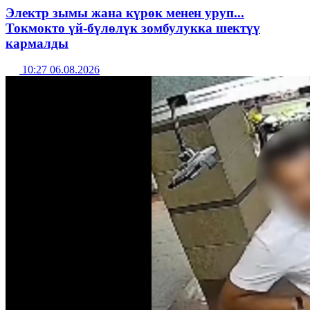
Электр зымы жана күрөк менен уруп...
Токмокто үй-бүлөлүк зомбулукка шектүү
кармалды
10:27 06.08.2026