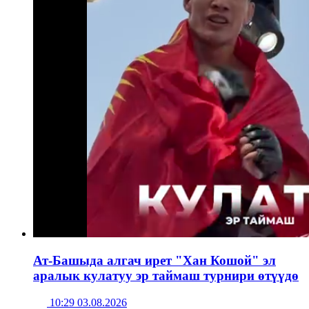
Ат-Башыда алгач ирет "Хан Кошой" эл
аралык кулатуу эр таймаш турнири өтүүдө
10:29 03.08.2026