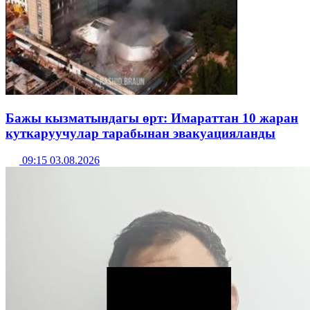
Бажы кызматындагы өрт: Имараттан 10 жаран
куткаруучулар тарабынан эвакуацияланды
09:15 03.08.2026