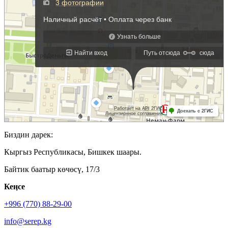
Биздин дарек:
Кыргыз Республикасы, Бишкек шаары.
Байтик баатыр көчөсү, 17/3
Кеӊсе
+996 (770) 88-29-00
info@serep.kg