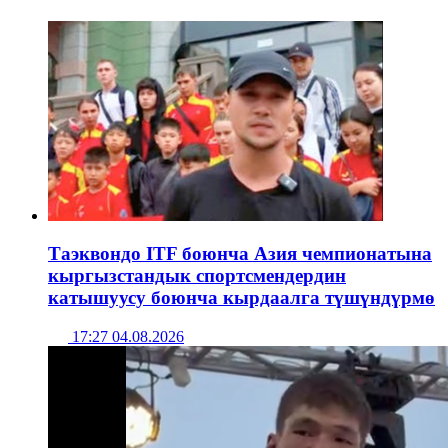
Таэквондо ITF боюнча Азия чемпионатына
кыргызстандык спортсмендердин
катышуусу боюнча кырдаалга түшүндүрмө
17:27 04.08.2026