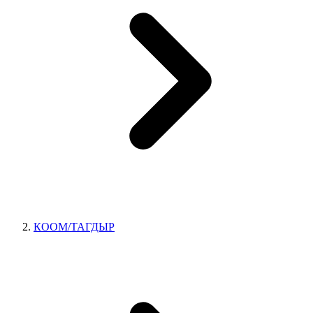
КООМ/ТАГДЫР