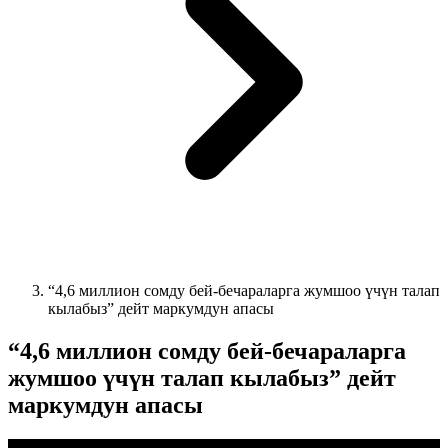
“4,6 миллион сомду бей-бечараларга жумшоо үчүн талап
кылабыз” дейт маркумдун апасы
“4,6 миллион сомду бей-бечараларга
жумшоо үчүн талап кылабыз” дейт
маркумдун апасы