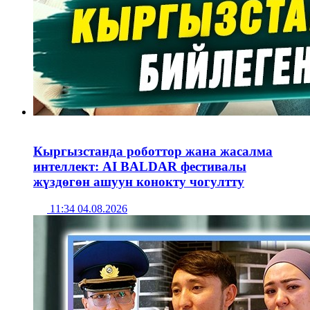
Кыргызстанда роботтор жана жасалма
интеллект: AI BALDAR фестивалы
жүздөгөн ашуун конокту чогултту
11:34 04.08.2026