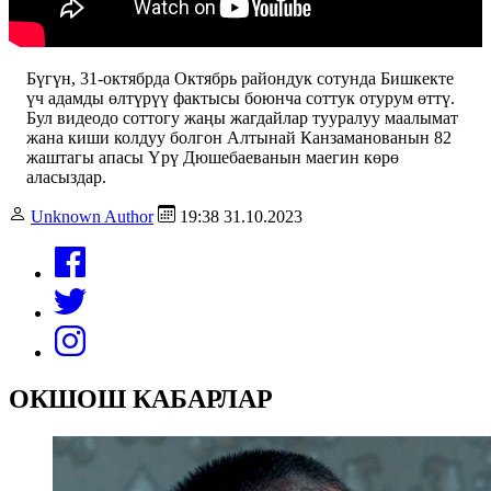
Бүгүн, 31-октябрда Октябрь райондук сотунда Бишкекте
үч адамды өлтүрүү фактысы боюнча соттук отурум өттү.
Бул видеодо соттогу жаңы жагдайлар тууралуу маалымат
жана киши колдуу болгон Алтынай Канзаманованын 82
жаштагы апасы Үрү Дюшебаеванын маегин көрө
аласыздар.
Unknown Author
19:38 31.10.2023
ОКШОШ КАБАРЛАР