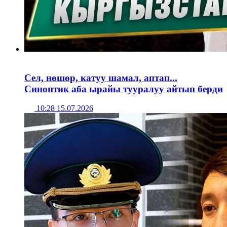
Сел, нөшөр, катуу шамал, аптап...
Синоптик аба ырайы тууралуу айтып берди
10:28 15.07.2026