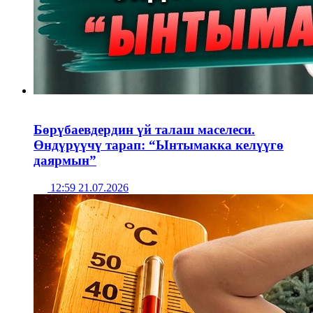
Бөрүбаевдердин үй талаш маселеси.
Өндүрүүчү тарап: “Ынтымакка келүүгө
даярмын”
12:59 21.07.2026