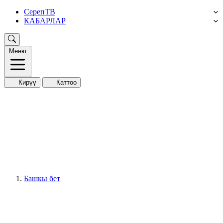
СерепТВ
КАБАРЛАР
Меню
Кирүү
Каттоо
Башкы бет