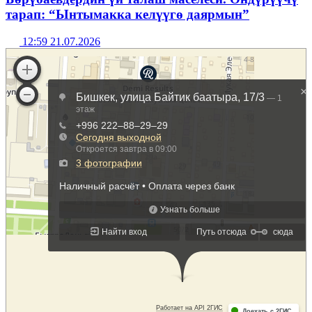
тарап: “Ынтымакка келүүгө даярмын”
12:59 21.07.2026