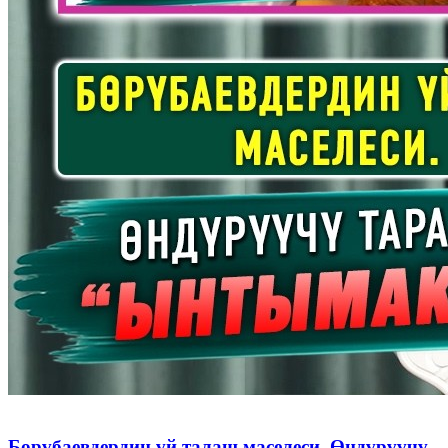
Бөрүбаевдердин үй талаш маселеси. Өндүрүүчү