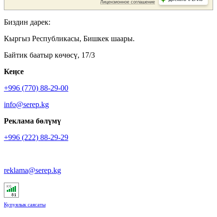
Биздин дарек:
Кыргыз Республикасы, Бишкек шаары.
Байтик баатыр көчөсү, 17/3
Кеӊсе
+996 (770) 88-29-00
info@serep.kg
Реклама бөлүмү
+996 (222) 88-29-29
reklama@serep.kg
Купуялык саясаты