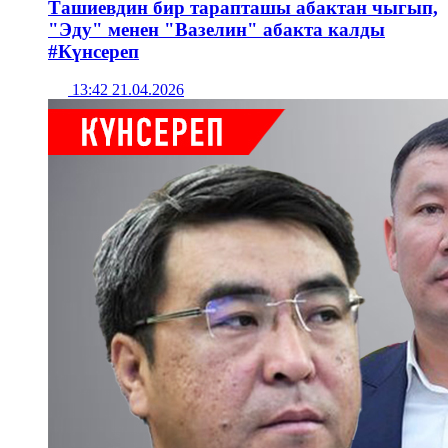
Ташиевдин бир тарапташы абактан чыгып,
"Эду" менен "Вазелин" абакта калды
#Күнсереп
13:42 21.04.2026