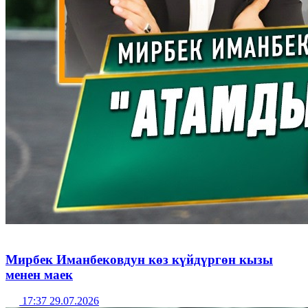
Мирбек Иманбековдун көз күйдүргөн кызы
менен маек
17:37 29.07.2026