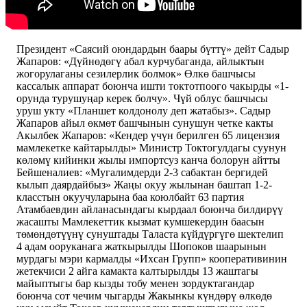
Президент «Саясий оюндардын баары бүттү» дейт Садыр
Жапаров: «Дүйнөдөгү абал курчубаганда, айлыктын
жогорулаганы сезилерлик болмок» Өлкө башчысы
кассалык аппарат боюнча ишти токтотпоого чакырды «1-
орунда турушуңар керек болчу». Чүй облус башчысы
уруш укту «Планшет колдонолу деп жатабыз». Садыр
Жапаров айыл өкмөт башчынын сунушун четке какты
Акылбек Жапаров: «Кендер үчүн берилген 65 лицензия
мамлекетке кайтарылды» Министр Токтогулдагы суунун
көлөмү кийинки жылы импортсуз канча болорун айтты
Бейшеналиев: «Мугалимдерди 2-3 сабактан бергидей
кылып даярдайбыз» Жаңы окуу жылынан баштап 1-2-
класстын окуучуларына баа коюлбайт 63 партия
Атамбаевдин айланасындагы кырдаал боюнча билдирүү
жасашты Мамлекеттик кызмат кумшекердин баасын
төмөндөтүүнү сунуштады Таласта күйдүргүгө шектелип
4 адам ооруканага жаткырылды Шопоков шаарынын
мурдагы мэри кармалды «Ихсан Групп» кооперативинин
жетекчиси 2 айга камакта калтырылды 13 жаштагы
майыптыгы бар кызды тобу менен зордуктагандар
боюнча сот чечим чыгарды Жакынкы күндөрү өлкөдө