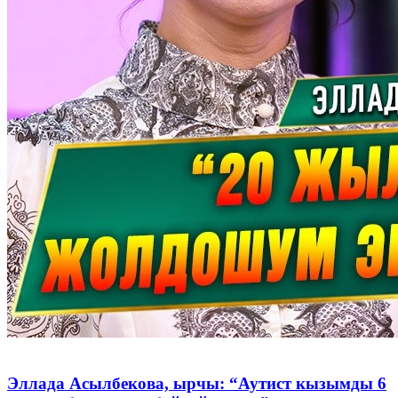
Эллада Асылбекова, ырчы: “Аутист кызымды 6