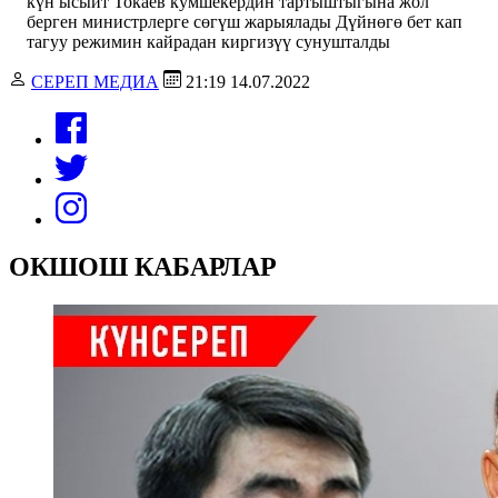
күн ысыйт Токаев кумшекердин тартыштыгына жол
берген министрлерге сөгүш жарыялады Дүйнөгө бет кап
тагуу режимин кайрадан киргизүү сунушталды
СЕРЕП МЕДИА
21:19 14.07.2022
ОКШОШ КАБАРЛАР