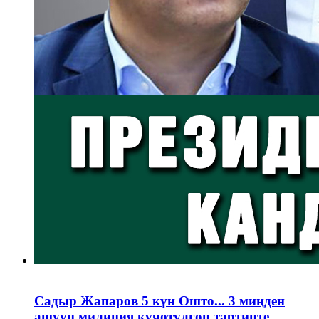
Садыр Жапаров 5 күн Ошто... 3 миңден
ашуун милиция күчөтүлгөн тартипте...