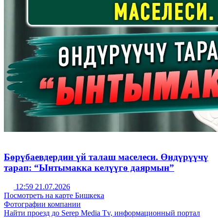
Бөрүбаевдердин үй талаш маселеси. Өндүрүүчү
тарап: “Ынтымакка келүүгө даярмын”
12:59 21.07.2026
Посмотреть на карте Бишкека
Фотографии компании
Найти проезд до Serep Media Tv, информационный портал