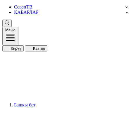
СерепТВ
КАБАРЛАР
Меню
Кирүү
Каттоо
Башкы бет