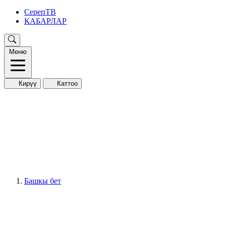
СерепТВ
КАБАРЛАР
Меню
Кирүү
Каттоо
Башкы бет