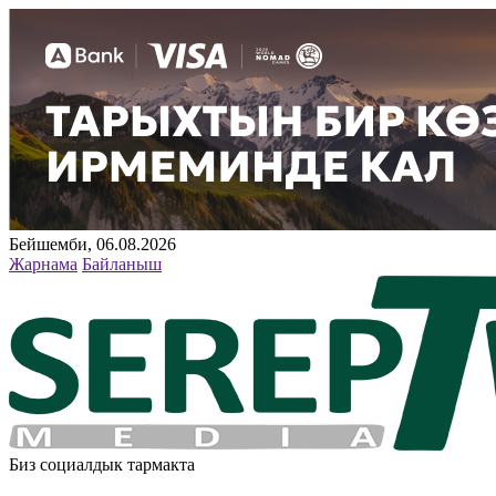
Бейшемби, 06.08.2026
Жарнама
Байланыш
Биз социалдык тармакта