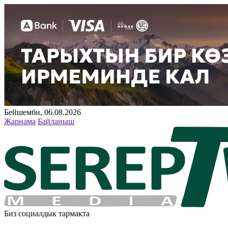
Бейшемби, 06.08.2026
Жарнама
Байланыш
Биз социалдык тармакта