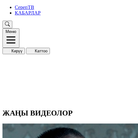
СерепТВ
КАБАРЛАР
Меню
Кирүү
Каттоо
ЖАҢЫ ВИДЕОЛОР