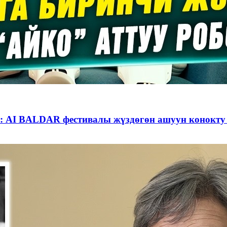
: AI BALDAR фестивалы жүздөгөн ашуун конокту