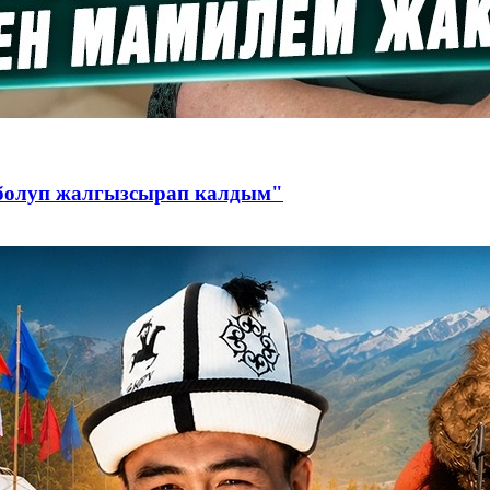
 болуп жалгызсырап калдым"