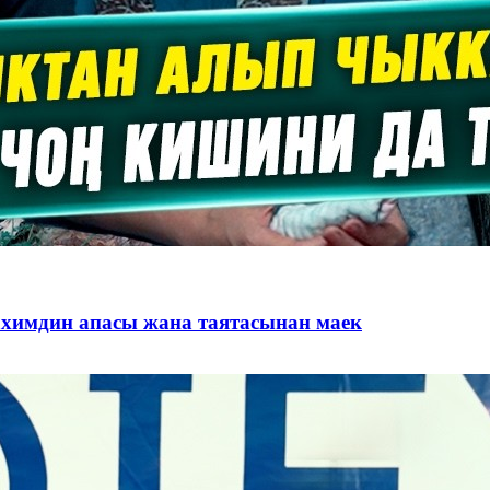
ахимдин апасы жана таятасынан маек