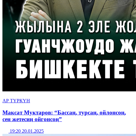
АР ТҮРКҮН
Максат Муктаров: “Бассаң, турсаң, ойлонсоң,
сен жетесиң ойгонсоң”
19:20 20.01.2025