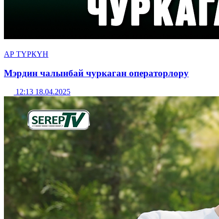
АР ТҮРКҮН
Мэрдин чалынбай чуркаган операторлору
12:13 18.04.2025