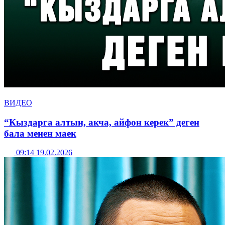
ВИДЕО
“Кыздарга алтын, акча, айфон керек” деген
бала менен маек
09:14 19.02.2026