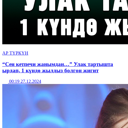
АР ТҮРКҮН
“Сен кетпечи жанымдан…” Улак тартышта
ырдап, 1 күндө жылдыз болгон жигит
00:19 27.12.2024