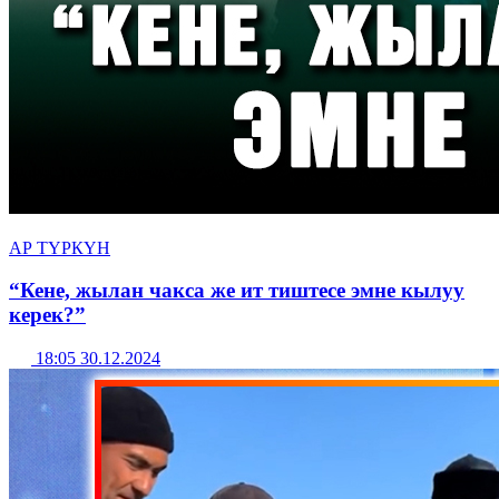
АР ТҮРКҮН
“Кене, жылан чакса же ит тиштесе эмне кылуу
керек?”
18:05 30.12.2024