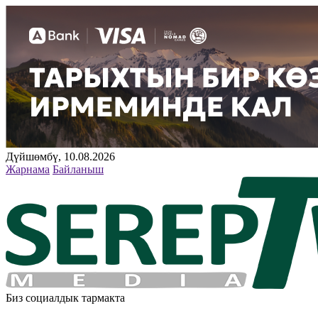
Дүйшөмбү, 10.08.2026
Жарнама
Байланыш
Биз социалдык тармакта