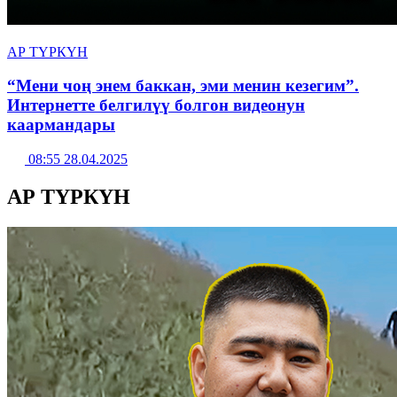
АР ТҮРКҮН
“Мени чоң энем баккан, эми менин кезегим”.
Интернетте белгилүү болгон видеонун
каармандары
08:55 28.04.2025
АР ТҮРКҮН