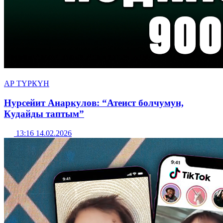
АР ТҮРКҮН
Нурсейит Анаркулов: “Атеист болчумун,
Кудайды таптым”
13:16 14.02.2026