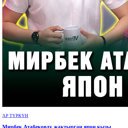
АР ТҮРКҮН
Мирбек Атабековду жактырган япон кызы