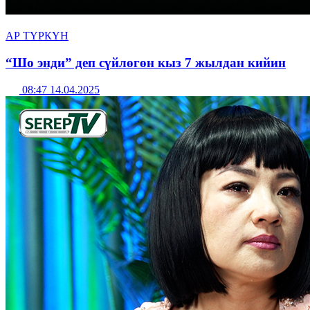
АР ТҮРКҮН
“Шо энди” деп сүйлөгөн кыз 7 жылдан кийин
08:47 14.04.2025