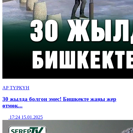
АР ТҮРКҮН
30 жылда болгон эмес! Бишкекте жаңы жер
өтмөк...
17:24 15.01.2025