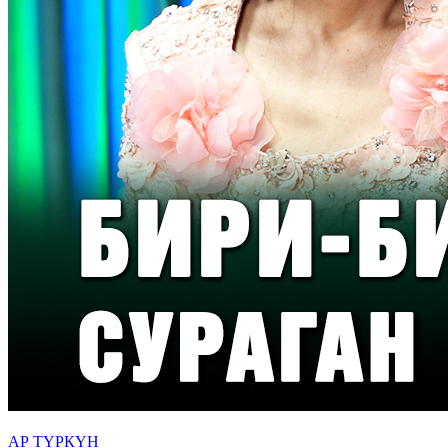
АР ТҮРКҮН