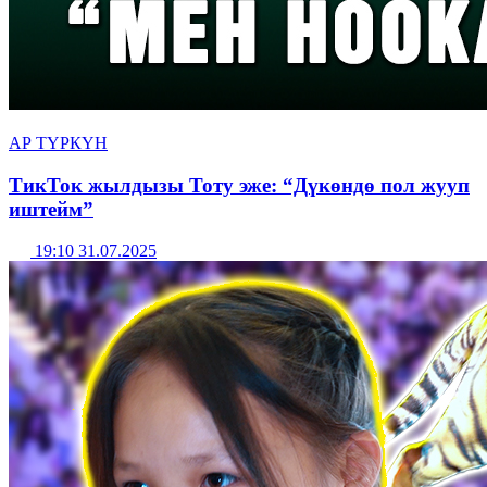
АР ТҮРКҮН
ТикТок жылдызы Тоту эже: “Дүкөндө пол жууп
иштейм”
19:10 31.07.2025