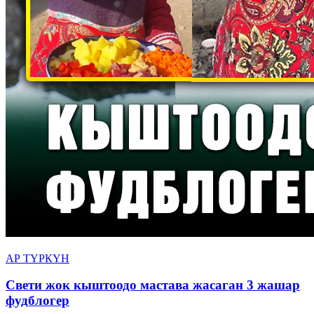
АР ТҮРКҮН
Свети жок кыштоодо мастава жасаган 3 жашар
фудблогер