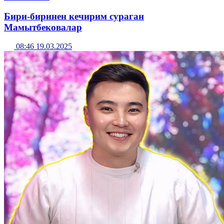
Бири-биринен кечирим сураган
Мамытбековалар
08:46 19.03.2025