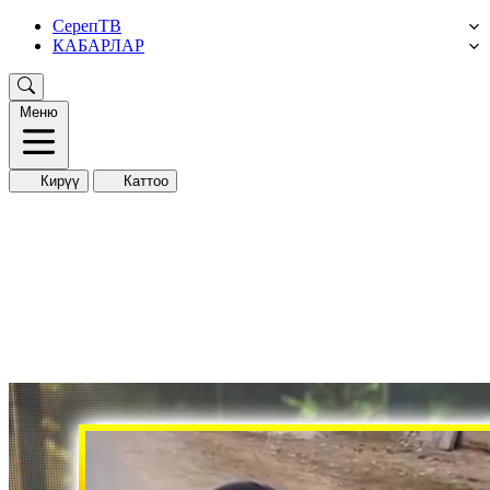
СерепТВ
КАБАРЛАР
Меню
Кирүү
Каттоо