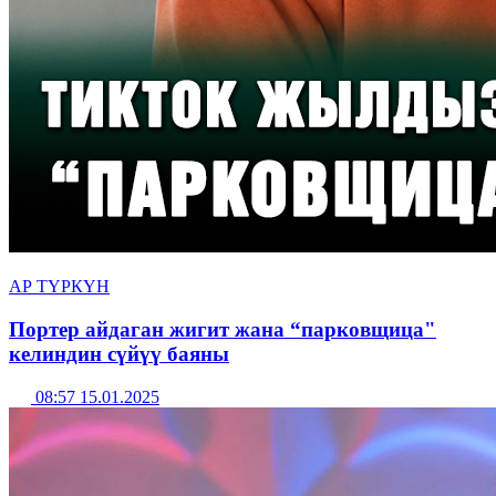
АР ТҮРКҮН
Портер айдаган жигит жана “парковщица"
келиндин сүйүү баяны
08:57 15.01.2025