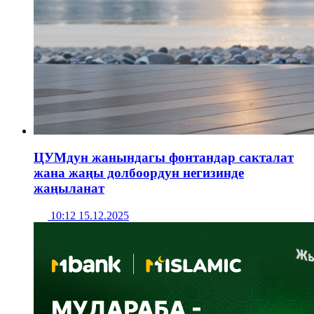
ЦУМдун жанындагы фонтандар сакталат
жана жаңы долбоордун негизинде
жаңыланат
10:12 15.12.2025