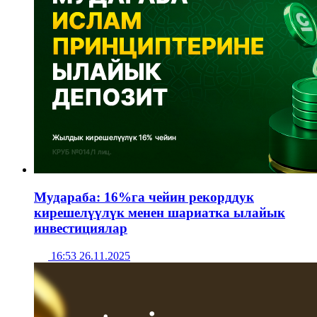
Мудараба: 16%га чейин рекорддук
кирешелүүлүк менен шариатка ылайык
инвестициялар
16:53 26.11.2025