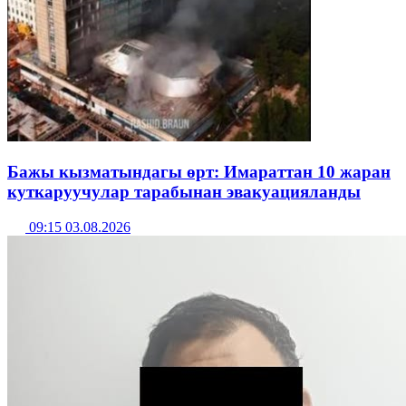
Бажы кызматындагы өрт: Имараттан 10 жаран
куткаруучулар тарабынан эвакуацияланды
09:15 03.08.2026