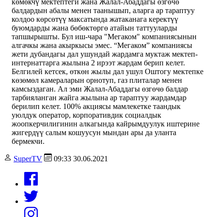
көмөкчү мектептеги жана Жалал-Абаддагы өзгөчө
балдардын абалы менен таанышып, аларга ар тараптуу
колдоо көрсөтүү максатында жатаканага керектүү
буюмдарды жана бөбөктөргө атайын таттууларды
тапшырышты. Бул иш-чара "Мегаком" компаниясынын
алгачкы жана акыркысы эмес. “Мегаком” компаниясы
жети дубандагы дал ушундай жардамга муктаж мектеп-
интернаттарга жылына 2 ирээт жардам берип келет.
Белгилей кетсек, өткөн жылы дал ушул Оштогу мектепке
көзөмөл камераларын орнотуп, газ плиталар менен
камсыздаган. Ал эми Жалал-Абаддагы өзгөчө балдар
тарбияланган жайга жылына ар тараптуу жардамдар
берилип келет. 100% акциясы мамлекетке таандык
уюлдук оператор, корпоративдик социалдык
жоопкерчилигинин алкагында кайрымдуулук иштерине
жигердүү салым кошуусун мындан ары да уланта
бермекчи.
SuperTV
09:33 30.06.2021