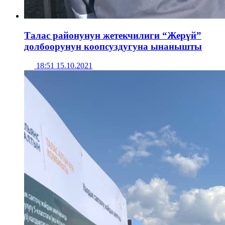
Талас районунун жетекчилиги “Жерүй”
долбоорунун коопсуздугуна ынанышты
18:51 15.10.2021