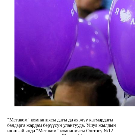
"Мегаком" компаниясы дагы да аярлуу катмардагы
балдарга жардам берүүсун улантууда. Ушул жылдын
июнь айында “Мегаком” компаниясы Оштогу №12