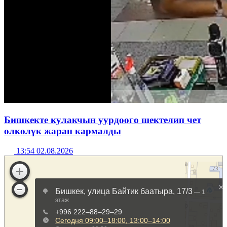
Бишкекте кулакчын уурдоого шектелип чет
өлкөлүк жаран кармалды
13:54 02.08.2026