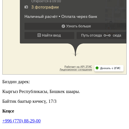
Биздин дарек:
Кыргыз Республикасы, Бишкек шаары.
Байтик баатыр көчөсү, 17/3
Кеӊсе
+996 (770) 88-29-00