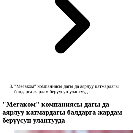
"Мегаком" компаниясы дагы да аярлуу катмардагы
балдарга жардам берүүсун улантууда
"Мегаком" компаниясы дагы да
аярлуу катмардагы балдарга жардам
берүүсун улантууда