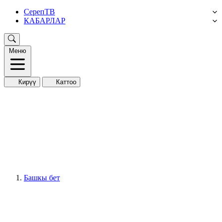
СерепТВ
КАБАРЛАР
Меню
Кирүү
Каттоо
Башкы бет