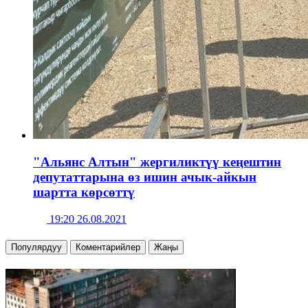
"Альянс Алтын" жергиликтүү кеңештин
депутаттарына өз ишин ачык-айкын
шартта көрсөттү
19:20 26.08.2021
Популярдуу
Коментарийлер
Жаңы