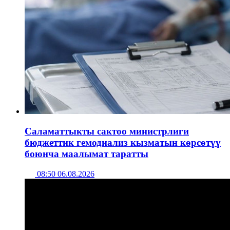
Саламаттыкты сактоо министрлиги
бюджеттик гемодиализ кызматын көрсөтүү
боюнча маалымат таратты
08:50 06.08.2026