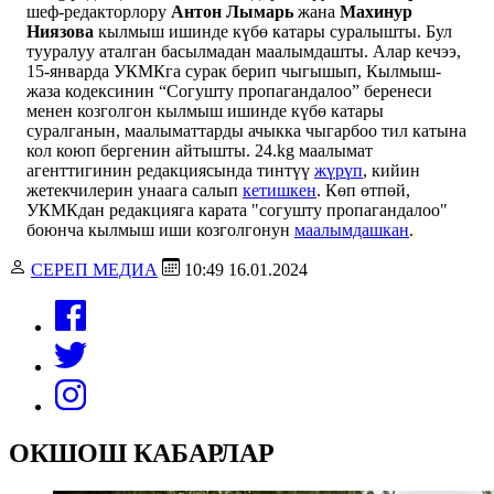
шеф-редакторлору
Антон Лымарь
жана
Махинур
Ниязова
кылмыш ишинде күбө катары суралышты. Бул
тууралуу аталган басылмадан маалымдашты. Алар кечээ,
15-январда УКМКга сурак берип чыгышып, Кылмыш-
жаза кодексинин “Согушту пропагандалоо” беренеси
менен козголгон кылмыш ишинде күбө катары
суралганын, маалыматтарды ачыкка чыгарбоо тил катына
кол коюп бергенин айтышты. 24.kg маалымат
агенттигинин редакциясында тинтүү
жүрүп
, кийин
жетекчилерин унаага салып
кетишкен
. Көп өтпөй,
УКМКдан редакцияга карата "согушту пропагандалоо"
боюнча кылмыш иши козголгонун
маалымдашкан
.
СЕРЕП МЕДИА
10:49 16.01.2024
ОКШОШ КАБАРЛАР