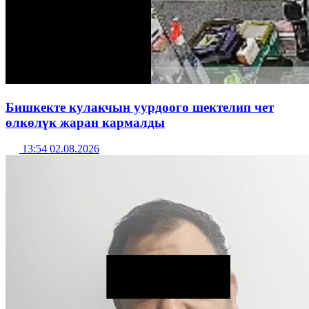
Бишкекте кулакчын уурдоого шектелип чет
өлкөлүк жаран кармалды
13:54 02.08.2026