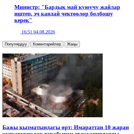
Министр: "Бардык май куюучу жайлар
иштеп, эч кандай чектөөлөр болбошу
керек"
16:51 04.08.2026
Популярдуу
Коментарийлер
Жаңы
Бажы кызматындагы өрт: Имараттан 10 жаран
куткаруучулар тарабынан эвакуацияланды