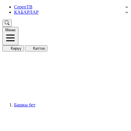
СерепТВ
КАБАРЛАР
Меню
Кирүү
Каттоо
Башкы бет