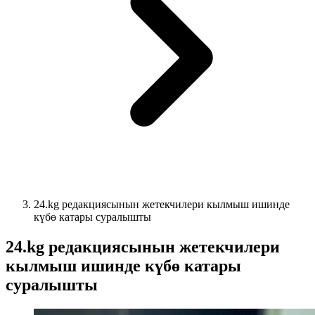
24.kg редакциясынын жетекчилери кылмыш ишинде
күбө катары суралышты
24.kg редакциясынын жетекчилери
кылмыш ишинде күбө катары
суралышты