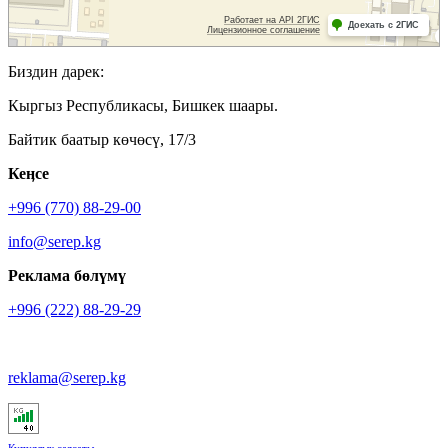
Биздин дарек:
Кыргыз Республикасы, Бишкек шаары.
Байтик баатыр көчөсү, 17/3
Кеӊсе
+996 (770) 88-29-00
info@serep.kg
Реклама бөлүмү
+996 (222) 88-29-29
reklama@serep.kg
Купуялык саясаты