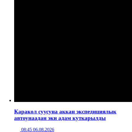
Каракол суусуна аккан экспедициялык
автоунаадан эки адам куткарылды
08:45 06.08.2026