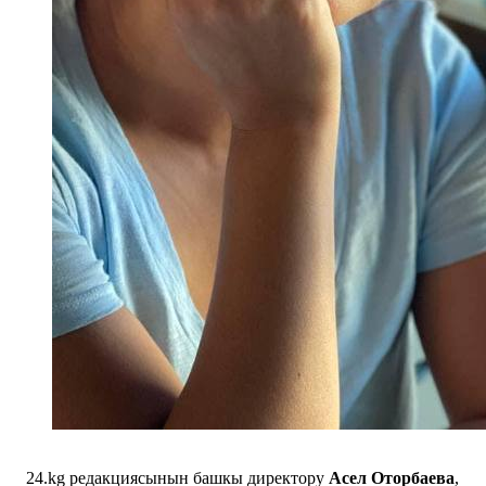
24.kg редакциясынын башкы директору
Асел Оторбаева
,