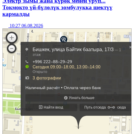
Электр зымы жана күрөк менен уруп...
Токмокто үй-бүлөлүк зомбулукка шектүү
кармалды
10:27 06.08.2026