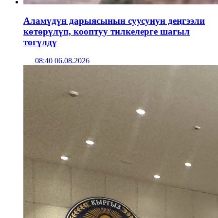
Аламүдүн дарыясынын суусунун деңгээли
көтөрүлүп, кооптуу тилкелерге шагыл
төгүлдү
08:40 06.08.2026