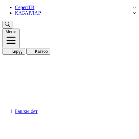
СерепТВ
КАБАРЛАР
Меню
Кирүү
Каттоо
Башкы бет