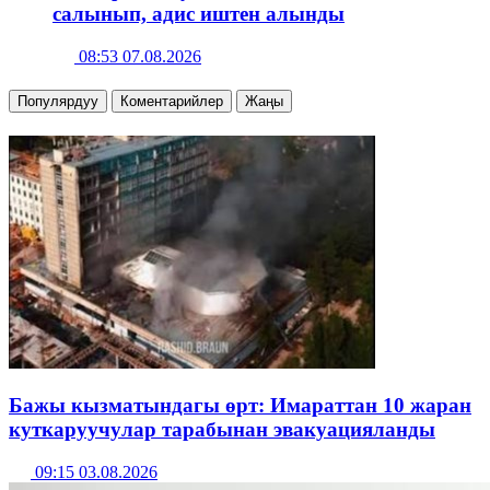
салынып, адис иштен алынды
08:53 07.08.2026
Популярдуу
Коментарийлер
Жаңы
Бажы кызматындагы өрт: Имараттан 10 жаран
куткаруучулар тарабынан эвакуацияланды
09:15 03.08.2026