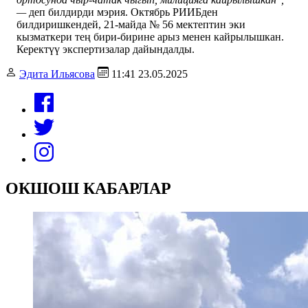
—
деп билдирди мэрия.
Октябрь РИИБден
билдиришкендей, 21-майда № 56 мектептин эки
кызматкери тең бири-бирине арыз менен кайрылышкан.
Керектүү экспертизалар дайындалды.
Эдита Ильясова
11:41 23.05.2025
ОКШОШ КАБАРЛАР