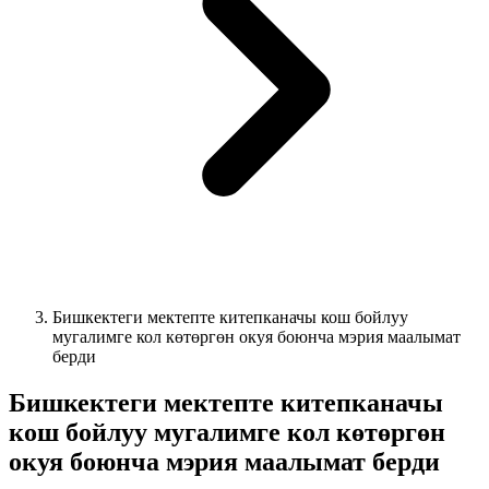
Бишкектеги мектепте китепканачы кош бойлуу
мугалимге кол көтөргөн окуя боюнча мэрия маалымат
берди
Бишкектеги мектепте китепканачы
кош бойлуу мугалимге кол көтөргөн
окуя боюнча мэрия маалымат берди