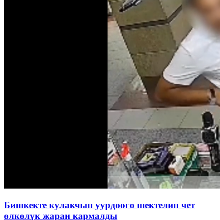
Бишкекте кулакчын уурдоого шектелип чет
өлкөлүк жаран кармалды