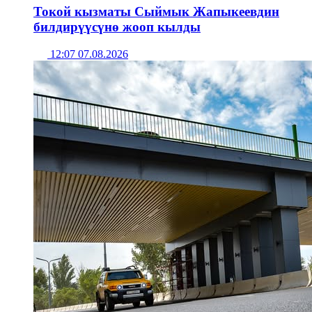
Токой кызматы Сыймык Жапыкеевдин
билдирүүсүнө жооп кылды
12:07 07.08.2026