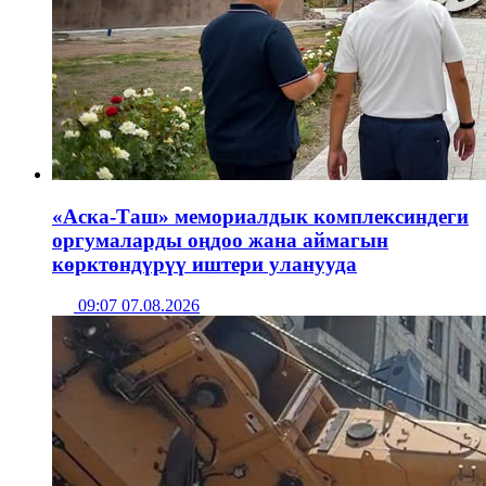
«Аска-Таш» мемориалдык комплексиндеги
оргумаларды оңдоо жана аймагын
көрктөндүрүү иштери уланууда
09:07 07.08.2026