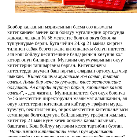
Борбор калаанын мэриясынын басма сөз кызматы
китепканачы менен кош бойлуу мугалимдин ортосунда
жаңжал чыккан № 56 мектепте болгон окуя боюнча
түшүндүрмө берди.
Буга чейин
24.kg 21-майда кыргыз
тилинен сабак берген жана китепканачы болуп иштеген
аял кош бойлуу кесиптешине балдарынын көзүнчө кол
көтөргөнүн билдирген. Мугалим окуучуларынын окуу
китептерин тапшырганы барган. Китепканачы
китептерди алуудан баш тартып, алардын ортосунда чыр
чыккан.
"Китепканачы мугалимге кол салып, тытып
салган. Анын бир нече окуучулары класс жетекчисине
болушкан. Ал аларды түртүп барып, кабинетке камап
салган",
- деп жазган.
Муниципалитет бул окуя боюнча
№ 56 мектептин директорунан маалымат алышканын, ал
окуу китептерин китепканага кайтаруу графиги мурда
түзүлүп, бекитилгенин, бирок мектептин китепканачысы
семинарда болгондугуна байланыштуу графиги жылып,
китептер 21-май күнү кезек боюнча кабыл алынып,
баштаган. Кош бойлуу мугалим кезек тартибин бузган.
"Натыйжада китепканачы менен бул мугалимдин
ортосунда чыр-чатак чыгып, милицияга кайрылышкан",