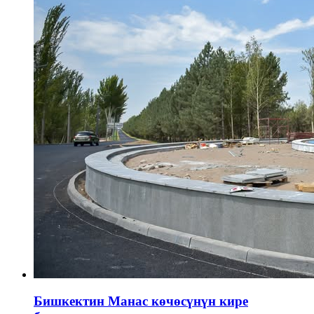
Бишкектин Манас көчөсүнүн кире