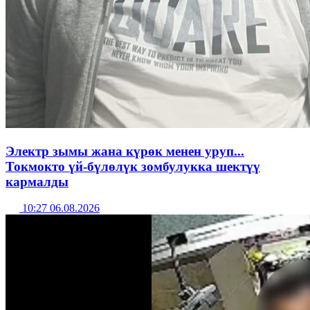
Электр зымы жана күрөк менен уруп...
Токмокто үй-бүлөлүк зомбулукка шектүү
кармалды
10:27 06.08.2026