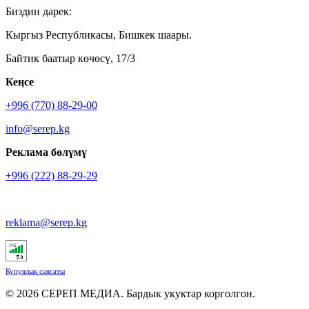
Биздин дарек:
Кыргыз Республикасы, Бишкек шаары.
Байтик баатыр көчөсү, 17/3
Кеӊсе
+996 (770) 88-29-00
info@serep.kg
Реклама бөлүмү
+996 (222) 88-29-29
reklama@serep.kg
Купуялык саясаты
© 2026 СЕРЕП МЕДИА. Бардык укуктар корголгон.