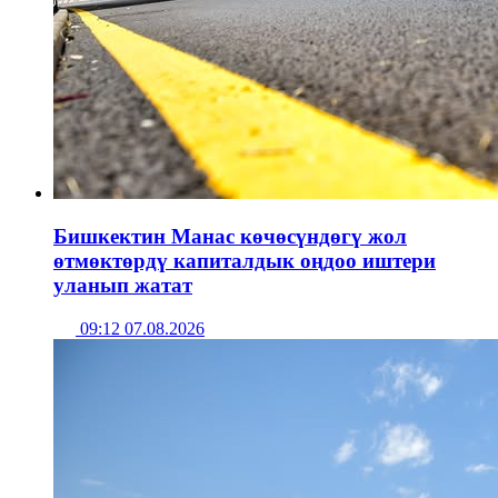
Бишкектин Манас көчөсүндөгү жол
өтмөктөрдү капиталдык оңдоо иштери
уланып жатат
09:12 07.08.2026