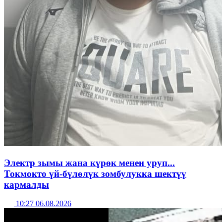
Электр зымы жана күрөк менен уруп...
Токмокто үй-бүлөлүк зомбулукка шектүү
кармалды
10:27 06.08.2026