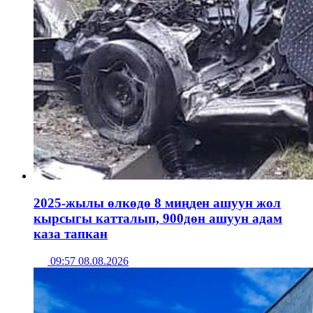
2025-жылы өлкөдө 8 миңден ашуун жол
кырсыгы катталып, 900дөн ашуун адам
каза тапкан
09:57 08.08.2026