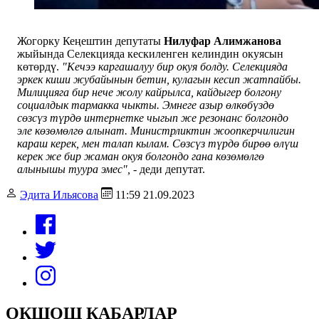
Жогорку Кеңештин депутаты
Нилуфар Алимжанова
жыйында Селекцияда кескиленген келиндин окуясын
көтөрдү.
"Кечээ каргашалуу бир окуя болду. Селекцияда
эркек киши жубайынын бетин, кулагын кесип жатпайбы.
Милицияга бир нече жолу кайрылса, кайдыгер болгону
социалдык тармакка чыкты. Эмнеге азыр өлкөбүздө
сөзсүз түрдө интернетке чыгып же резонанс болгондо
эле көзөмөлгө алынат. Министрликтин жоопкерчилигин
караш керек, мен талап кылам. Сөзсүз түрдө бирөө өлүш
керек же бир жаман окуя болгондо гана көзөмөлгө
алынышы туура эмес",
- деди депутат.
Эдита Ильясова
11:59 21.09.2023
ОКШОШ КАБАРЛАР