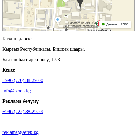
Биздин дарек:
Кыргыз Республикасы, Бишкек шаары.
Байтик баатыр көчөсү, 17/3
Кеӊсе
+996 (770) 88-29-00
info@serep.kg
Реклама бөлүмү
+996 (222) 88-29-29
reklama@serep.kg