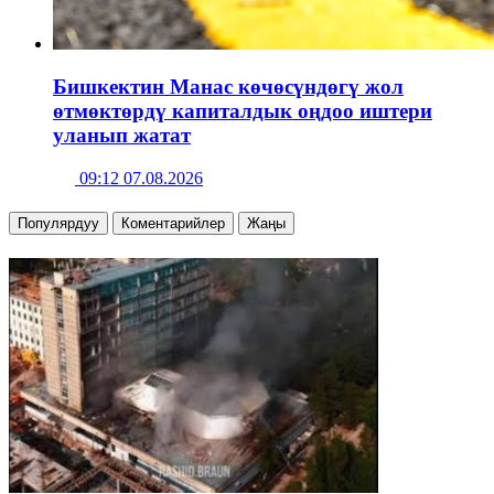
Бишкектин Манас көчөсүндөгү жол
өтмөктөрдү капиталдык оңдоо иштери
уланып жатат
09:12 07.08.2026
Популярдуу
Коментарийлер
Жаңы