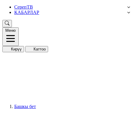
СерепТВ
КАБАРЛАР
Меню
Кирүү
Каттоо
Башкы бет