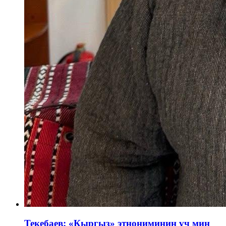
Текебаев: «Кыргыз» этнониминин үч миң