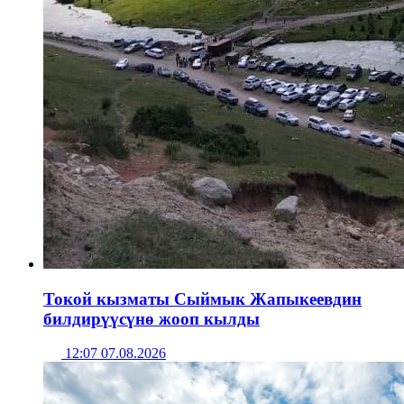
Токой кызматы Сыймык Жапыкеевдин
билдирүүсүнө жооп кылды
12:07 07.08.2026