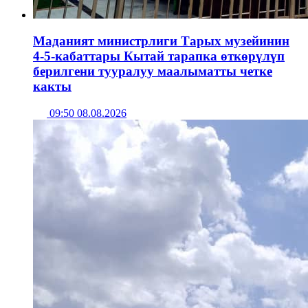
Маданият министрлиги Тарых музейинин
4-5-кабаттары Кытай тарапка өткөрүлүп
берилгени тууралуу маалыматты четке
какты
09:50 08.08.2026