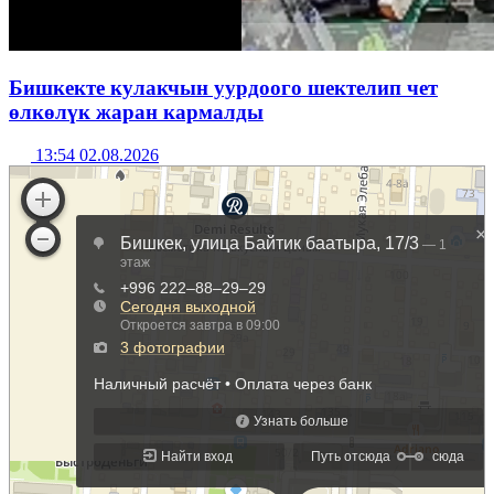
Бишкекте кулакчын уурдоого шектелип чет
өлкөлүк жаран кармалды
13:54 02.08.2026