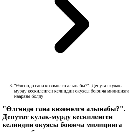
"Өлгөндө гана көзөмөлгө алынабы?". Депутат кулак-
мурду кескиленген келиндин окуясы боюнча милицияга
нааразы болду
"Өлгөндө гана көзөмөлгө алынабы?".
Депутат кулак-мурду кескиленген
келиндин окуясы боюнча милицияга