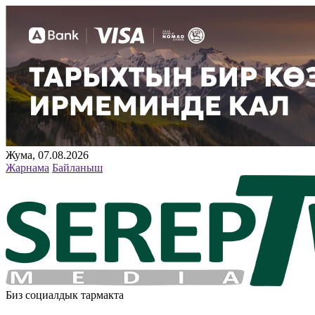
Жума, 07.08.2026
Жарнама
Байланыш
Биз социалдык тармакта