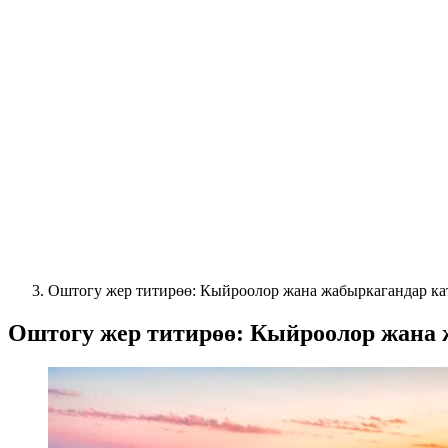
Оштогу жер титирөө: Кыйроолор жана жабыркагандар ка
Оштогу жер титирөө: Кыйроолор жана 