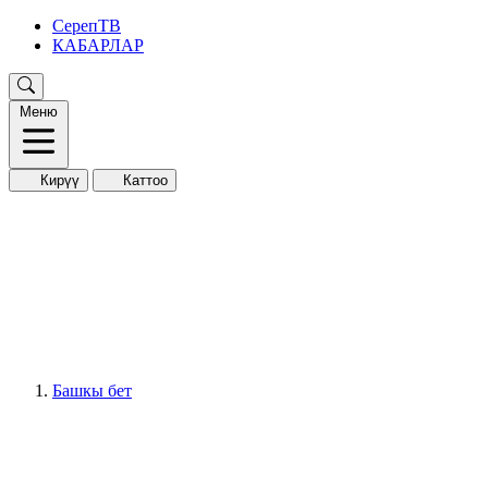
СерепТВ
КАБАРЛАР
Меню
Кирүү
Каттоо
Башкы бет