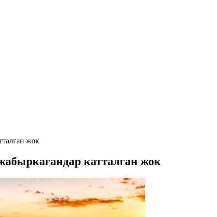
тталган жок
жабыркагандар катталган жок