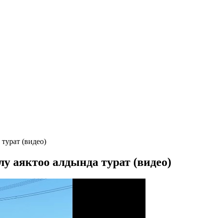
турат (видео)
у аяктоо алдында турат (видео)