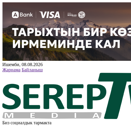
Ишемби, 08.08.2026
Жарнама
Байланыш
Биз социалдык тармакта