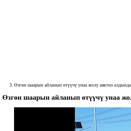
Өзгөн шаарын айланып өтүүчү унаа жолу аяктоо алдында 
Өзгөн шаарын айланып өтүүчү унаа жол