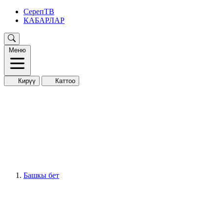
СерепТВ
КАБАРЛАР
Меню
Кирүү
Каттоо
Башкы бет