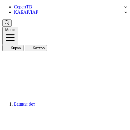
СерепТВ
КАБАРЛАР
Меню
Кирүү
Каттоо
Башкы бет