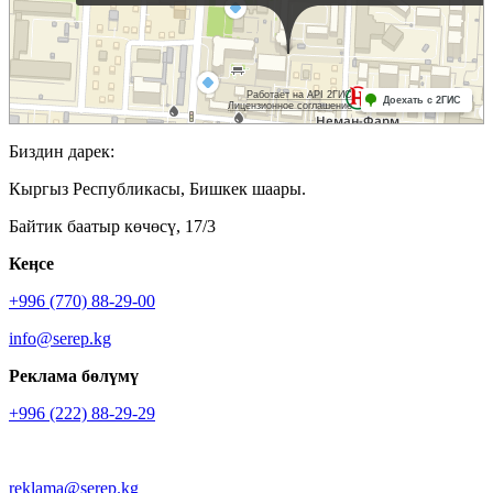
Биздин дарек:
Кыргыз Республикасы, Бишкек шаары.
Байтик баатыр көчөсү, 17/3
Кеӊсе
+996 (770) 88-29-00
info@serep.kg
Реклама бөлүмү
+996 (222) 88-29-29
reklama@serep.kg