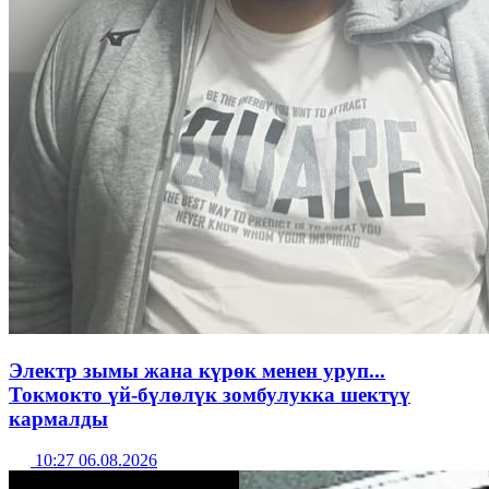
Электр зымы жана күрөк менен уруп...
Токмокто үй-бүлөлүк зомбулукка шектүү
кармалды
10:27 06.08.2026