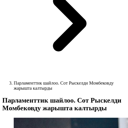
Парламенттик шайлоо. Сот Рыскелди Момбековду
жарышта калтырды
Парламенттик шайлоо. Сот Рыскелди
Момбековду жарышта калтырды