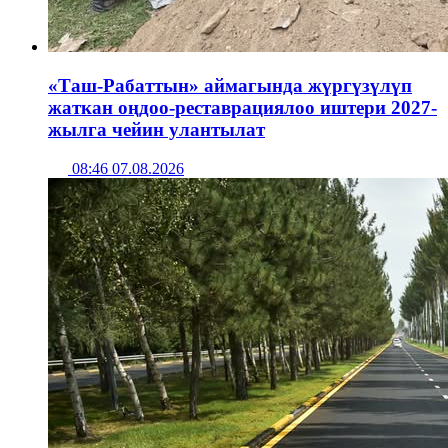
«Таш-Рабаттын» аймагында жүргүзүлүп
жаткан оңдоо-реставрациялоо иштери 2027-
жылга чейин улантылат
08:46 07.08.2026