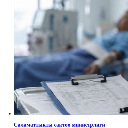
Саламаттыкты сактоо министрлиги