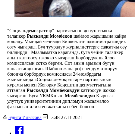
"Социал-демократтар" партиясынан
депутаттыкка
талапкер
Рыскелди Момбеков
шайлоо жарышына кайра
коюлду. Мындай чечимди Бишкектин административдик
соту чыгарды. Бул тууралуу журналисттерге саясатчы өзү
билдирди.
Маалыматка караганда, буга чейин талапкер
анын каттоосун жокко чыгарган Борбордук шайлоо
комиссиясын сотко берген. Сот анын арызын бүгүн
канааттандырган.
Шайлоо жана референдум өткөрүү
боюнча борбордук комиссиясы 24-ноябрдагы
жыйынында «Социал-демократтар» партиясынын
курамы менен Жогорку Кеңештин депутаттыгына
аттанган
Рыскелди Момбековдун
каттоосун жокко
чыгарган. Буга УКМКнын
Момбековдун
Кыргыз
улуттук университетинин дипломун жасалмалоо
фактысын иликтеп жатканы себеп болгон.
Эдита Ильясова
13:48 27.11.2021