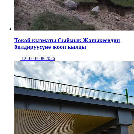
Токой кызматы Сыймык Жапыкеевдин
билдирүүсүнө жооп кылды
12:07 07.08.2026