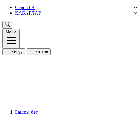
СерепТВ
КАБАРЛАР
Меню
Кирүү
Каттоо
Башкы бет