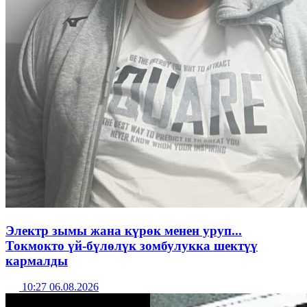
Электр зымы жана күрөк менен уруп...
Токмокто үй-бүлөлүк зомбулукка шектүү
кармалды
10:27 06.08.2026