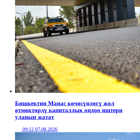
Бишкектин Манас көчөсүндөгү жол
өтмөктөрдү капиталдык оңдоо иштери
уланып жатат
09:12 07.08.2026