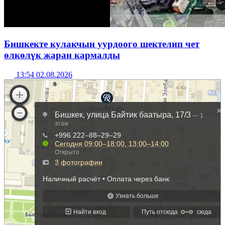
Бишкекте кулакчын уурдоого шектелип чет
өлкөлүк жаран кармалды
13:54 02.08.2026