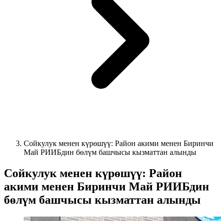
Сойкулук менен күрөшүү: Район акими менен Биринчи
Май РИИБдин бөлүм башчысы кызматтан алынды
Сойкулук менен күрөшүү: Район
акими менен Биринчи Май РИИБдин
бөлүм башчысы кызматтан алынды