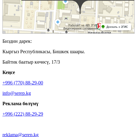
Биздин дарек:
Кыргыз Республикасы, Бишкек шаары.
Байтик баатыр көчөсү, 17/3
Кеӊсе
+996 (770) 88-29-00
info@serep.kg
Реклама бөлүмү
+996 (222) 88-29-29
reklama@serep.kg