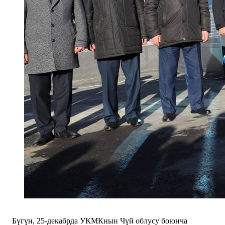
Бүгүн, 25-декабрда УКМКнын Чүй облусу боюнча