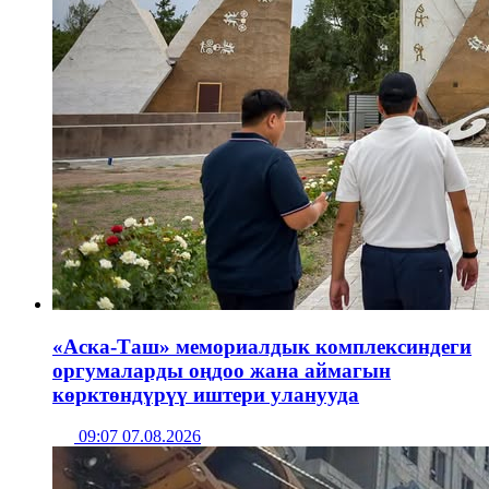
«Аска-Таш» мемориалдык комплексиндеги
оргумаларды оңдоо жана аймагын
көрктөндүрүү иштери уланууда
09:07 07.08.2026