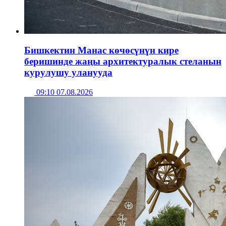
Бишкектин Манас көчөсүнүн кире
беришинде жаңы архитектуралык стеланын
курулушу уланууда
09:10 07.08.2026