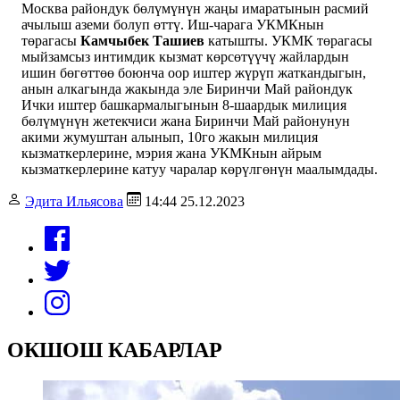
Москва райондук бөлүмүнүн жаңы имаратынын расмий
ачылыш аземи болуп өттү. Иш-чарага УКМКнын
төрагасы
Камчыбек Ташиев
катышты. УКМК төрагасы
мыйзамсыз интимдик кызмат көрсөтүүчү жайлардын
ишин бөгөттөө боюнча оор иштер жүрүп жаткандыгын,
анын алкагында жакында эле Биринчи Май райондук
Ички иштер башкармалыгынын 8-шаардык милиция
бөлүмүнүн жетекчиси жана Биринчи Май районунун
акими жумуштан алынып, 10го жакын милиция
кызматкерлерине, мэрия жана УКМКнын айрым
кызматкерлерине катуу чаралар көрүлгөнүн маалымдады.
Эдита Ильясова
14:44 25.12.2023
ОКШОШ КАБАРЛАР