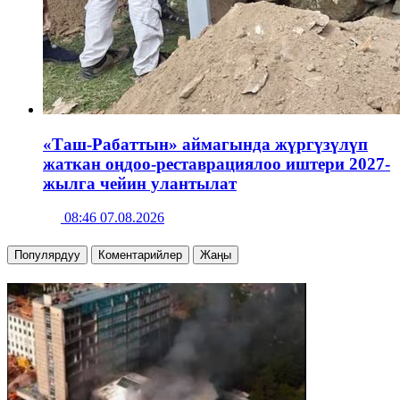
«Таш-Рабаттын» аймагында жүргүзүлүп
жаткан оңдоо-реставрациялоо иштери 2027-
жылга чейин улантылат
08:46 07.08.2026
Популярдуу
Коментарийлер
Жаңы