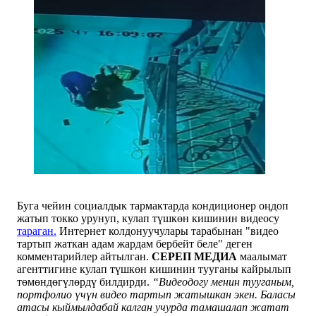
Буга чейин социалдык тармактарда кондиционер оңдоп
жатып токко урунуп, кулап түшкөн кишинин видеосу
тараган.
Интернет колдонуучулары тарабынан "видео
тартып жаткан адам жардам бербейт беле" деген
комментарийлер айтылган.
СЕРЕП МЕДИА
маалымат
агенттигине кулап түшкөн кишинин тууганы кайрылып
төмөндөгүлөрдү билдирди.
“Видеодогу менин тууганым,
портфолио үчүн видео тартып жатышкан экен. Баласы
атасы кыймылдабай калган учурда тамашалап жатат