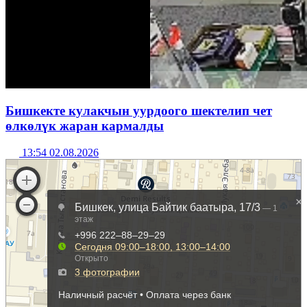
Бишкекте кулакчын уурдоого шектелип чет
өлкөлүк жаран кармалды
13:54 02.08.2026