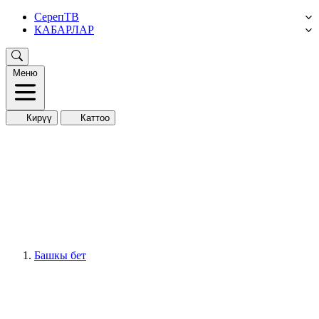
СерепТВ
КАБАРЛАР
Меню
Кирүү
Каттоо
Башкы бет