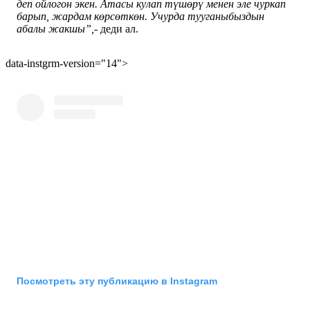
деп ойлогон экен. Атасы кулап түшөрү менен эле чуркап
барып, жардам көрсөткөн. Учурда тууганыбыздын
абалы жакшы”,-
деди ал.
data-instgrm-version="14">
Посмотреть эту публикацию в Instagram