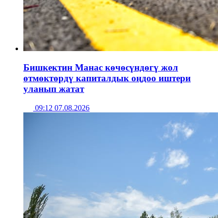
Бишкектин Манас көчөсүндөгү жол
өтмөктөрдү капиталдык оңдоо иштери
уланып жатат
09:12 07.08.2026