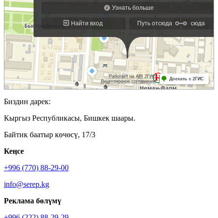
Биздин дарек:
Кыргыз Республикасы, Бишкек шаары.
Байтик баатыр көчөсү, 17/3
Кеӊсе
+996 (770) 88-29-00
info@serep.kg
Реклама бөлүмү
+996 (222) 88-29-29