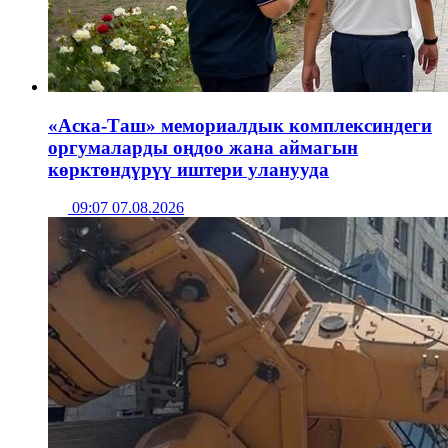
«Аска-Таш» мемориалдык комплексиндеги
оргумаларды оңдоо жана аймагын
көрктөндүрүү иштери уланууда
09:07 07.08.2026