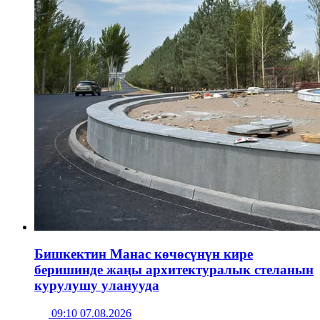
Бишкектин Манас көчөсүнүн кире
беришинде жаңы архитектуралык стеланын
курулушу уланууда
09:10 07.08.2026