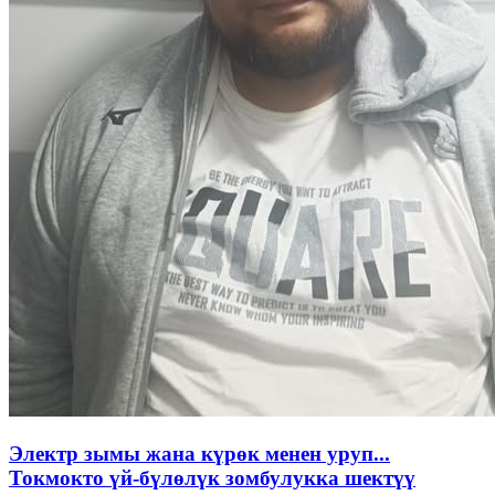
Электр зымы жана күрөк менен уруп...
Токмокто үй-бүлөлүк зомбулукка шектүү