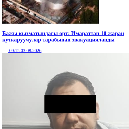
Бажы кызматындагы өрт: Имараттан 10 жаран
куткаруучулар тарабынан эвакуацияланды
09:15 03.08.2026