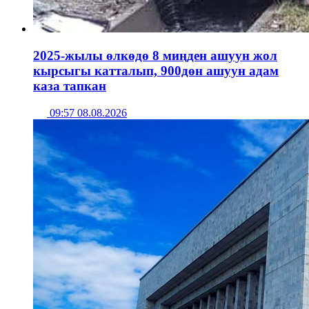
2025-жылы өлкөдө 8 миңден ашуун жол
кырсыгы катталып, 900дөн ашуун адам
каза тапкан
09:57 08.08.2026