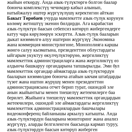
жыйын өткөрдү. Анда азык-түлүктөргө болгон баалар
боюнча комплекстүү чечимдер кабыл алынып,
натыйжалуу иштер жүргүзүлүшү керектигин айткан
Бакыт
Төрөбаев
учурда мамлекетте азык-түлүк корунун
көлөмү жетиштүү экенин билдирди. Ага карабастан
азык-түлүктүн баасын себепсиз көтөрүп жибергендерге
катуу чара көрүлөөрүн эскертти. Азык-түлүк бааларын
дыкат көзөмөлгө алуу иштерин жүргүзүү Экономика
жана коммерция министрлигине, Монополияга каршы
жөнгө салуу кызматына, президенттин облустардагы
ыйгарым укуктуу өкүлчүлүктөрүнө, жергиликтүү
мамлекеттик администрациларга жана жергиликтүү өз
алдынча башкаруу органдарына тапшырылды. Эми бул
мамлекеттик органдар аймактарда азык-түлүктөрдүн
бааларын көзөмөлдөө боюнча атайын ыкчам штабдарды
түзөт жана иштин жүрүшү менен президенттин
администрациясына отчет берип турат, ошондой эле
анын жыйынтыгы менен тиешелүү жетекчилерге баа
берилет. Жыйынга тиешелүү мамлекеттик органдардын
жетекчилери, ошондой эле аймактардагы жергиликтүү
мамлекеттик администрациялардын башчылары
видеоконференц байланышы аркылуу катышты. Анда
азык-түлүктөрдүн бааларына мониторинг жана анализ
жүргүзүү, аларды белгиленген баасында кармап туруу,
азык-түлүктөрдүн баасын көтөрүп жиберген