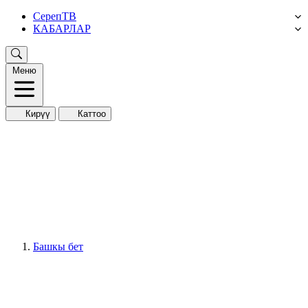
СерепТВ
КАБАРЛАР
Меню
Кирүү
Каттоо
Башкы бет