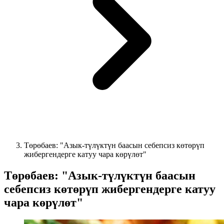
Төрөбаев: "Азык-түлүктүн баасын себепсиз көтөрүп
жибергендерге катуу чара көрүлөт"
Төрөбаев: "Азык-түлүктүн баасын
себепсиз көтөрүп жибергендерге катуу
чара көрүлөт"