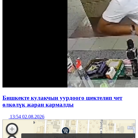
Бишкекте кулакчын уурдоого шектелип чет
өлкөлүк жаран кармалды
13:54 02.08.2026