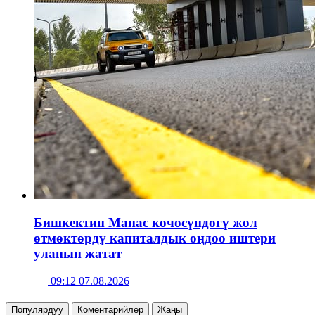
Бишкектин Манас көчөсүндөгү жол
өтмөктөрдү капиталдык оңдоо иштери
уланып жатат
09:12 07.08.2026
Популярдуу
Коментарийлер
Жаңы