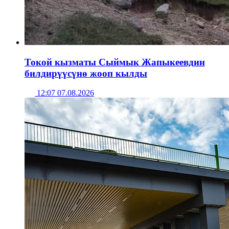
Токой кызматы Сыймык Жапыкеевдин
билдирүүсүнө жооп кылды
12:07 07.08.2026