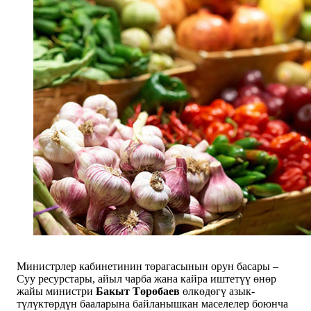
Министрлер кабинетинин төрагасынын орун басары –
Суу ресурстары, айыл чарба жана кайра иштетүү өнөр
жайы министри
Бакыт
Төрөбаев
өлкөдөгү азык-
түлүктөрдүн бааларына байланышкан маселелер боюнча