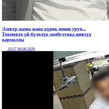
Электр зымы жана күрөк менен уруп...
Токмокто үй-бүлөлүк зомбулукка шектүү
кармалды
10:27 06.08.2026