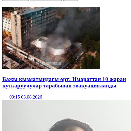
Бажы кызматындагы өрт: Имараттан 10 жаран
куткаруучулар тарабынан эвакуацияланды
09:15 03.08.2026