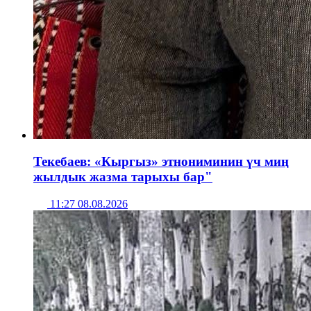
Текебаев: «Кыргыз» этнониминин үч миң
жылдык жазма тарыхы бар"
11:27 08.08.2026