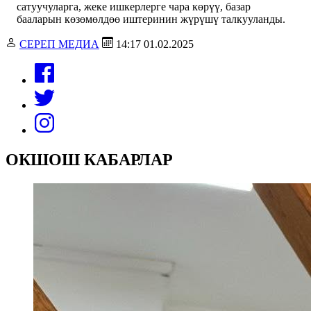
сатуучуларга, жеке ишкерлерге чара көрүү, базар
бааларын көзөмөлдөө иштеринин жүрүшү талкууланды.
СЕРЕП МЕДИА
14:17 01.02.2025
ОКШОШ КАБАРЛАР