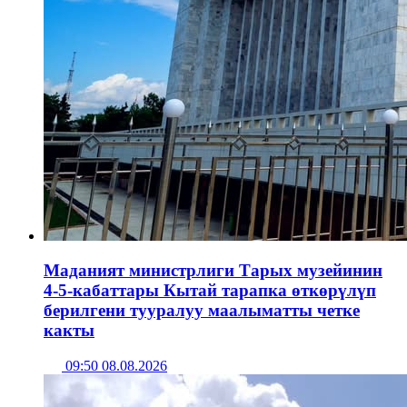
Маданият министрлиги Тарых музейинин
4-5-кабаттары Кытай тарапка өткөрүлүп
берилгени тууралуу маалыматты четке
какты
09:50 08.08.2026