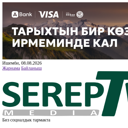
Ишемби, 08.08.2026
Жарнама
Байланыш
Биз социалдык тармакта