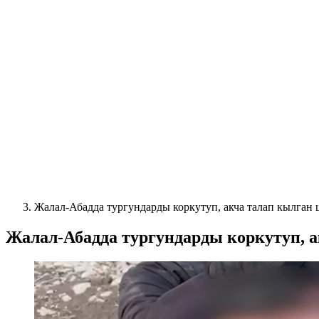
Жалал-Абадда тургундарды коркутуп, акча талап кылган
Жалал-Абадда тургундарды коркутуп, 