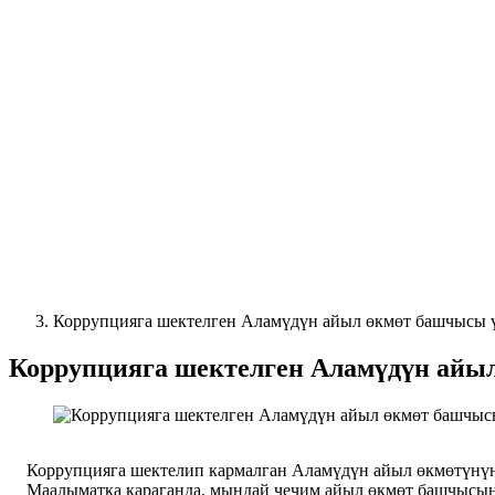
Коррупцияга шектелген Аламүдүн айыл өкмөт башчысы 
Коррупцияга шектелген Аламүдүн айы
Коррупцияга шектелип кармалган Аламүдүн айыл өкмөтүн
Маалыматка караганда, мындай чечим айыл өкмөт башчысын