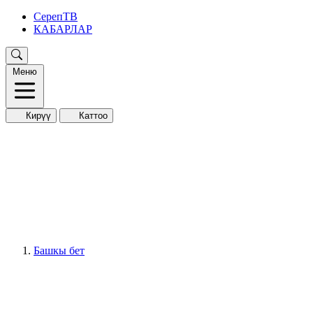
СерепТВ
КАБАРЛАР
Меню
Кирүү
Каттоо
Башкы бет