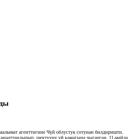
лды
аалымат агенттигине Чүй облустук сотунан билдиришти.
анааттандырып, шектүүнү үй камагына чыгарган. 11-майда