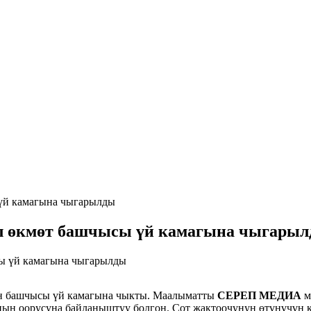
үй камагына чыгарылды
л өкмөт башчысы үй камагына чыгары
үн башчысы үй камагына чыкты. Маалыматты
СЕРЕП МЕДИА
м
ын оорусуна байланыштуу болгон. Сот жактоочунун өтүнүчүн к