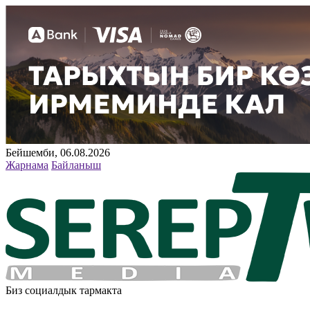
Бейшемби, 06.08.2026
Жарнама
Байланыш
Биз социалдык тармакта