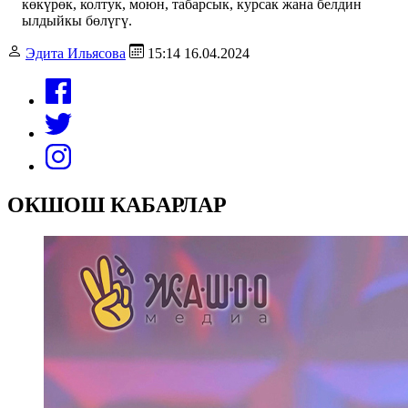
көкүрөк, колтук, моюн, табарсык, курсак жана белдин
ылдыйкы бөлүгү.
Эдита Ильясова
15:14 16.04.2024
ОКШОШ КАБАРЛАР