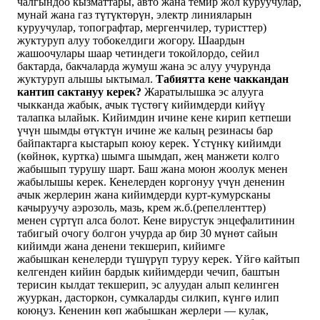
чалгындоо кызматтары, авто жана темир жол куруучулар,
мунай жана газ түтүктөрүн, электр линияларын
куруучулар, топографтар, мергенчилер, туристтер)
жуктуруп алуу тобокелдиги жогору. Шаардын
жашоочулары шаар четиндеги токойлордо, сейил
бактарда, бакчаларда жумуш жана эс алуу учурунда
жуктуруп алышы ыктымал.
Табиятта кене чаккандан
кантип сактануу керек?
Жаратылышка эс алууга
чыкканда жабык, ачык түстөгү кийимдерди кийүү
талапка ылайык. Кийимдин ичине кене кирип кетпеши
үчүн шымды өтүктүн ичине же калың резинасы бар
байпактарга кыстарып коюу керек. Үстүнкү кийимди
(көйнөк, куртка) шымга шымдап, жең манжети колго
жабышып турушу шарт. Баш жана моюн жоолук менен
жабылышы керек. Кенелерден коргонуу үчүн дененин
ачык жерлерин жана кийимдерди курт-кумурсканы
качыруучу аэрозоль, мазь, крем ж.б.(репелленттер)
менен сүртүп алса болот. Кене вирустук энцефалитинин
табигый очогу болгон учурда ар бир 30 мүнөт сайын
кийимди жана денени текшерип, кийимге
жабышкан кенелерди түшүрүп туруу керек. Үйгө кайтып
келгенден кийин бардык кийимдерди чечип, баштын
терисин кылдат текшерип, эс алуудан алып келинген
жууркан, дасторкон, сумкаларды силкип, күнгө илип
коюңуз. Кененин көп жабышкан жерлери — кулак,