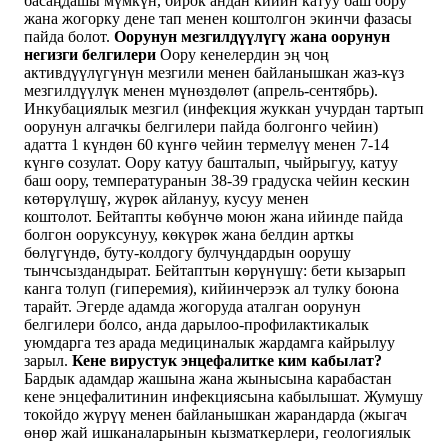
басаңдашы мүмкүн, бирок андан кийин катуу баш оору
жана жогорку дене тап менен коштолгон экинчи фазасы
пайда болот.
Оорунун мезгилдүүлүгү жана оорунун
негизги белгилери
Оору кенелердин эң чоң
активдүүлүгүнүн мезгили менен байланышкан жаз-күз
мезгилдүүлүк менен мүнөздөлөт (апрель-сентябрь).
Инкубациялык мезгил (инфекция жуккан учурдан тартып
оорунун алгачкы белгилери пайда болгонго чейин)
адатта 1 күндөн 60 күнгө чейин термелүү менен 7-14
күнгө созулат. Оору катуу башталып, чыйрыгуу, катуу
баш оору, температуранын 38-39 градуска чейин кескин
көтөрүлүшү, жүрөк айлануу, кусуу менен
коштолот. Бейтапты көбүнчө моюн жана ийинде пайда
болгон ооруксунуу, көкүрөк жана белдин арткы
бөлүгүндө, буту-колдогу булчуңдардын оорушу
тынчсыздандырат. Бейтаптын көрүнүшү: бети кызарып
канга толуп (гиперемия), кийинчерээк ал тулку боюна
тарайт. Эгерде адамда жогоруда аталган оорунун
белгилери болсо, анда дарылоо-профилактикалык
уюмдарга тез арада медициналык жардамга кайрылуу
зарыл.
Кене вирустук энцефалитке ким кабылат?
Бардык адамдар жашына жана жынысына карабастан
кене энцефалитинин инфекциясына кабылышат. Жумушу
токойдо жүрүү менен байланышкан жарандарда (жыгач
өнөр жай ишканаларынын кызматкерлери, геологиялык