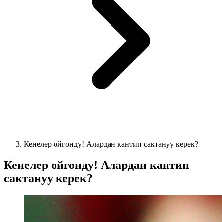
Кенелер ойгонду! Алардан кантип сактануу керек?
Кенелер ойгонду! Алардан кантип
сактануу керек?