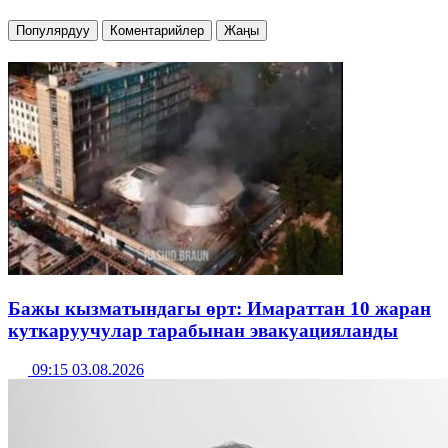
Популярдуу
Коментарийлер
Жаңы
Бажы кызматындагы өрт: Имараттан 10 жаран
куткаруучулар тарабынан эвакуацияланды
09:15 03.08.2026