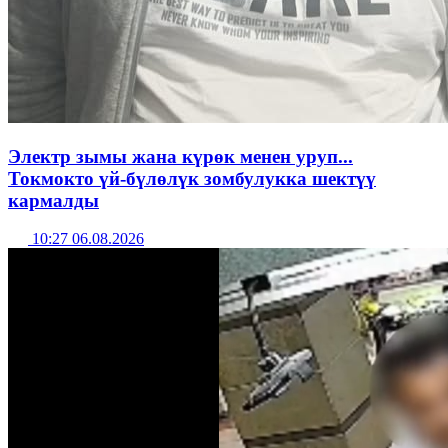
Электр зымы жана күрөк менен уруп...
Токмокто үй-бүлөлүк зомбулукка шектүү
кармалды
10:27 06.08.2026