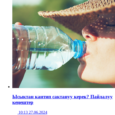
Ысыктан кантип сактануу керек? Пайдалуу
кеңештер
10:13 27.06.2024