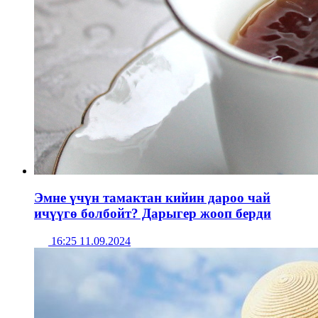
Эмне үчүн тамактан кийин дароо чай
ичүүгө болбойт? Дарыгер жооп берди
16:25 11.09.2024