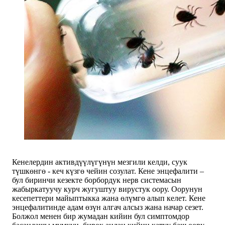
Кенелердин активдүүлүгүнүн мезгили келди, суук
түшкөнгө - кеч күзгө чейин созулат. Кене энцефалити –
бул биринчи кезекте борбордук нерв системасын
жабыркатуучу курч жугуштуу вирустук оору. Оорунун
кесепеттери майыптыкка жана өлүмгө алып келет. Кене
энцефалитинде адам өзүн алгач алсыз жана начар сезет.
Болжол менен бир жумадан кийин бул симптомдор