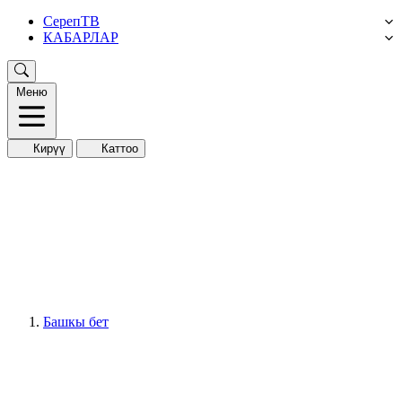
СерепТВ
КАБАРЛАР
Меню
Кирүү
Каттоо
Башкы бет