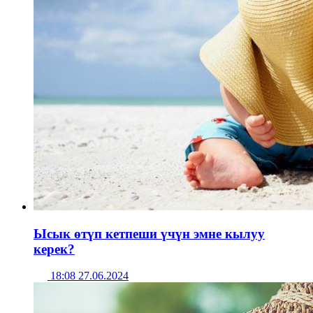
Ысык өтүп кетпеши үчүн эмне кылуу
керек?
18:08 27.06.2024