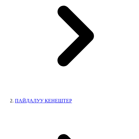
ПАЙДАЛУУ КЕӉЕШТЕР