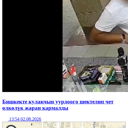
Бишкекте кулакчын уурдоого шектелип чет
өлкөлүк жаран кармалды
13:54 02.08.2026