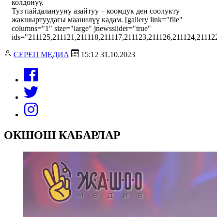
колдонуу.
Туз пайдаланууну азайтуу – коомдук ден соолукту
жакшыртуудагы маанилүү кадам. [gallery link="file"
columns="1" size="large" jnewsslider="true"
ids="211125,211121,211118,211117,211123,211126,211124,21112
СЕРЕП МЕДИА
15:12 31.10.2023
ОКШОШ КАБАРЛАР