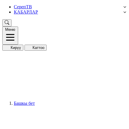
СерепТВ
КАБАРЛАР
Меню
Кирүү
Каттоо
Башкы бет