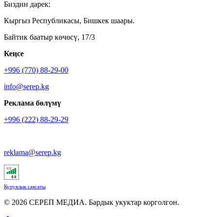
Биздин дарек:
Кыргыз Республикасы, Бишкек шаары.
Байтик баатыр көчөсү, 17/3
Кеӊсе
+996 (770) 88-29-00
info@serep.kg
Реклама бөлүмү
+996 (222) 88-29-29
reklama@serep.kg
Купуялык саясаты
© 2026 СЕРЕП МЕДИА. Бардык укуктар корголгон.