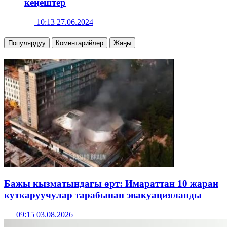
кеңештер
10:13 27.06.2024
Популярдуу
Коментарийлер
Жаңы
Бажы кызматындагы өрт: Имараттан 10 жаран
куткаруучулар тарабынан эвакуацияланды
09:15 03.08.2026