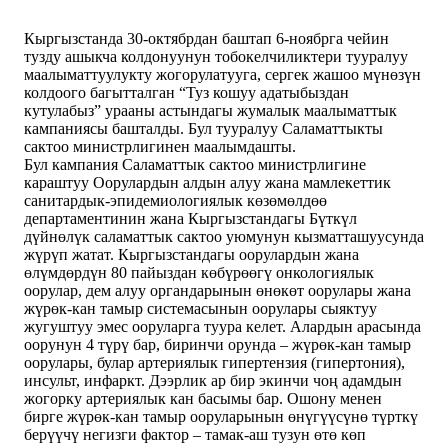
Кыргызстанда 30-октябрдан баштап 6-ноябрга чейин
тузду ашыкча колдонуунун тобокелчиликтери тууралуу
маалыматтуулукту жогорулатууга, сергек жашоо мүнөзүн
колдоого багытталган “Туз кошуу адатыбыздан
кутулабыз” урааны астындагы жумалык маалыматтык
кампаниясы башталды. Бул тууралуу Саламаттыкты
сактоо министрлигинен маалымдашты.
Бул кампания Саламаттык сактоо министрлигине
караштуу Оорулардын алдын алуу жана мамлекеттик
санитардык-эпидемиологиялык көзөмөлдөө
департаментинин жана Кыргызстандагы Бүткүл
дүйнөлүк саламаттык сактоо уюмунун кызматташуусунда
жүрүп жатат. Кыргызстандагы оорулардын жана
өлүмдөрдүн 80 пайыздан көбүрөөгү онкологиялык
оорулар, дем алуу органдарынын өнөкөт оорулары жана
жүрөк-кан тамыр системасынын оорулары сыяктуу
жугуштуу эмес ооруларга туура келет. Алардын арасында
оорунун 4 түрү бар, биринчи орунда – жүрөк-кан тамыр
оорулары, булар артериялык гипертензия (гипертония),
инсульт, инфаркт. Дээрлик ар бир экинчи чоң адамдын
жогорку артериялык кан басымы бар. Ошону менен
бирге жүрөк-кан тамыр ооруларынын өнүгүүсүнө түрткү
берүүчү негизги фактор – тамак-аш тузун өтө көп