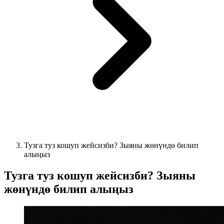
Тузга туз кошуп жейсизби? Зыяны жөнүндө билип
алыңыз
Тузга туз кошуп жейсизби? Зыяны
жөнүндө билип алыңыз