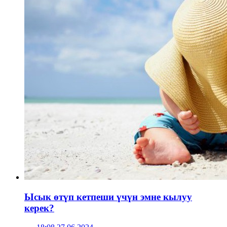
Ысык өтүп кетпеши үчүн эмне кылуу
керек?