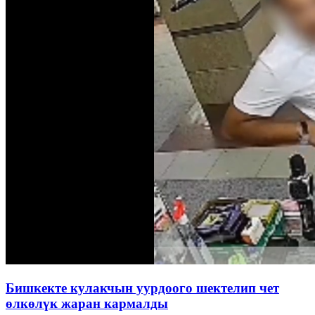
Бишкекте кулакчын уурдоого шектелип чет
өлкөлүк жаран кармалды