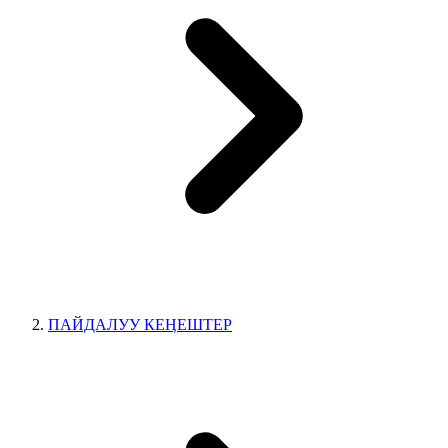
ПАЙДАЛУУ КЕӉЕШТЕР