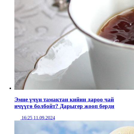
Эмне үчүн тамактан кийин дароо чай
ичүүгө болбойт? Дарыгер жооп берди
16:25 11.09.2024