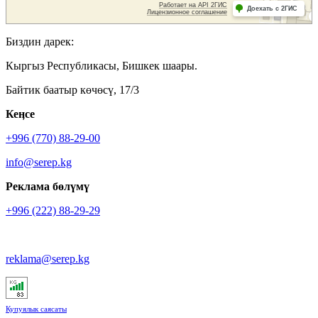
Биздин дарек:
Кыргыз Республикасы, Бишкек шаары.
Байтик баатыр көчөсү, 17/3
Кеӊсе
+996 (770) 88-29-00
info@serep.kg
Реклама бөлүмү
+996 (222) 88-29-29
reklama@serep.kg
Купуялык саясаты