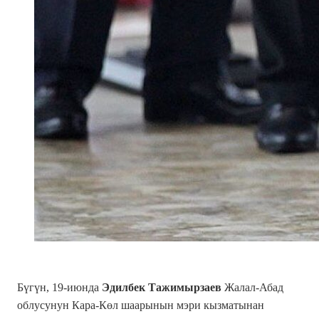
Бүгүн, 19-июнда
Эдилбек Тажимырзаев
Жалал-Абад
облусунун Кара-Көл шаарынын мэри кызматынан