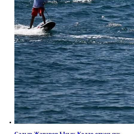
Садыр Жапаров Ысык-Көлдө өткөн суу-