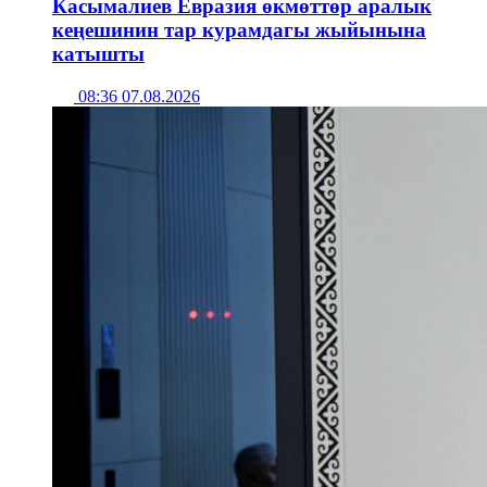
Касымалиев Евразия өкмөттөр аралык
кеңешинин тар курамдагы жыйынына
катышты
08:36 07.08.2026