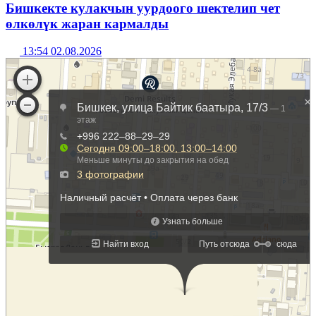
Бишкекте кулакчын уурдоого шектелип чет
өлкөлүк жаран кармалды
13:54 02.08.2026