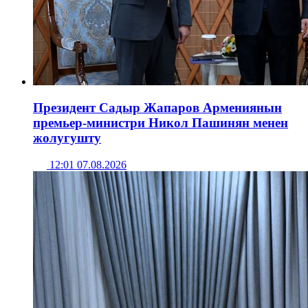
Президент Садыр Жапаров Армениянын
премьер-министри Никол Пашинян менен
жолугушту
12:01 07.08.2026