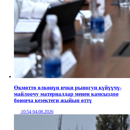
Өкмөттө өлкөнүн ички рыногун күйүүчү-
майлоочу материалдар менен камсыздоо
боюнча кезектеги жыйын өттү
10:54 04.08.2026