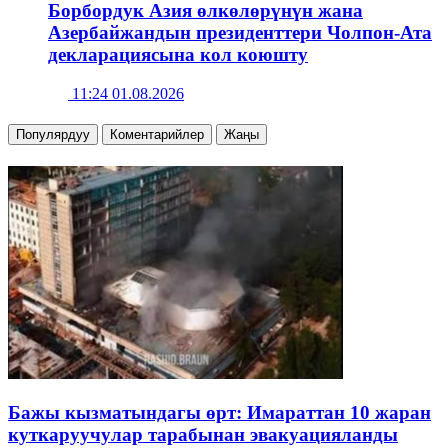
Борбордук Азия өлкөлөрүнүн жана
Азербайжандын президенттери Чолпон-Ата
декларациясына кол коюшту
11:24 01.08.2026
Популярдуу
Коментарийлер
Жаңы
Бажы кызматындагы өрт: Имараттан 10 жаран
куткаруучулар тарабынан эвакуацияланды