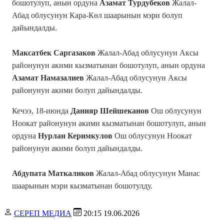
бошотулуп, анын ордуна
Азамат Турдубеков
Жалал-
Абад облусунун Кара-Көл шаарынын мэри болуп
дайындалды.
Максатбек Саргазаков
Жалал-Абад облусунун Аксы
районунун акими кызматынан бошотулуп, анын ордуна
Азамат Намазалиев
Жалал-Абад облусунун Аксы
районунун акими болуп дайындалды.
Кечээ, 18-июнда
Данияр Шейшеканов
Ош облусунун
Ноокат районунун акими кызматынан бошотулуп, анын
ордуна
Нурлан Керимкулов
Ош облусунун Ноокат
районунун акими болуп дайындалды.
Абдупата Маткаликов
Жалал-Абад облусунун Манас
шаарынын мэри кызматынан бошотулду.
СЕРЕП МЕДИА
20:15 19.06.2026