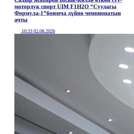
мотордук спорт UIM F1H2O “Суудагы
Формула-1”боюнча дүйнө чемпионатын
ачты
10:33 02.08.2026