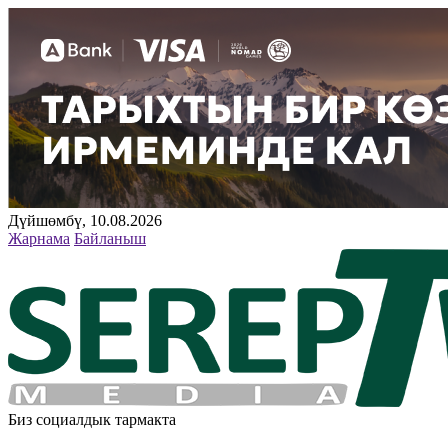
Дүйшөмбү, 10.08.2026
Жарнама
Байланыш
Биз социалдык тармакта