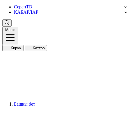
СерепТВ
КАБАРЛАР
Меню
Кирүү
Каттоо
Башкы бет