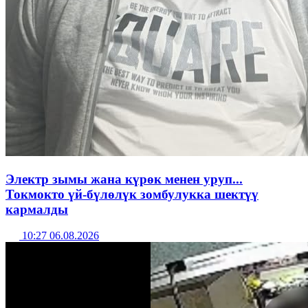
Электр зымы жана күрөк менен уруп...
Токмокто үй-бүлөлүк зомбулукка шектүү
кармалды
10:27 06.08.2026