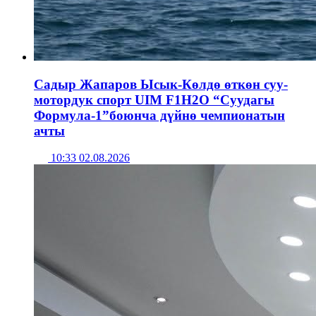
Садыр Жапаров Ысык-Көлдө өткөн суу-
мотордук спорт UIM F1H2O “Суудагы
Формула-1”боюнча дүйнө чемпионатын
ачты
10:33 02.08.2026