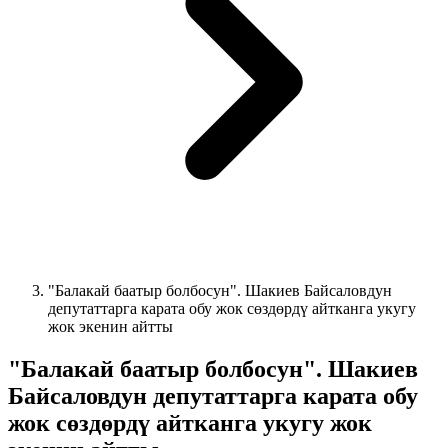
"Балакай баатыр болбосун". Шакиев Байсаловдун
депутаттарга карата обу жок сөздөрдү айтканга укугу
жок экенин айтты
"Балакай баатыр болбосун". Шакиев
Байсаловдун депутаттарга карата обу
жок сөздөрдү айтканга укугу жок