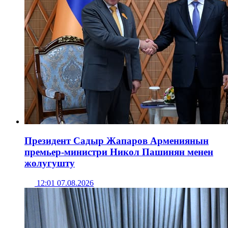
Президент Садыр Жапаров Армениянын
премьер-министри Никол Пашинян менен
жолугушту
12:01 07.08.2026