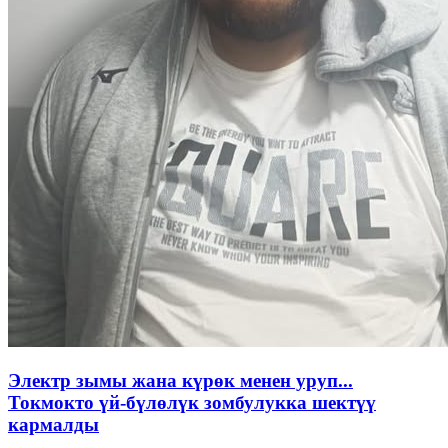
Электр зымы жана күрөк менен уруп...
Токмокто үй-бүлөлүк зомбулукка шектүү
кармалды