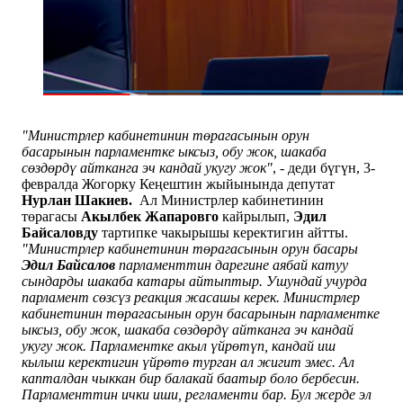
"Министрлер кабинетинин төрагасынын орун
басарынын парламентке ыксыз, обу жок, шакаба
сөздөрдү айтканга эч кандай укугу жок"
, - деди бүгүн, 3-
февралда Жогорку Кеңештин жыйынында депутат
Нурлан Шакиев.
Ал Министрлер кабинетинин
төрагасы
Акылбек Жапаровго
кайрылып,
Эдил
Байсаловду
тартипке чакырышы керектигин айтты.
"Министрлер кабинетинин төрагасынын орун басары
Эдил Байсалов
парламенттин дарегине аябай катуу
сындарды шакаба катары айтыптыр. Ушундай учурда
парламент сөзсүз реакция жасашы керек. Министрлер
кабинетинин төрагасынын орун басарынын парламентке
ыксыз, обу жок, шакаба сөздөрдү айтканга эч кандай
укугу жок. Парламентке акыл үйрөтүп, кандай иш
кылыш керектигин үйрөтө турган ал жигит эмес. Ал
капталдан чыккан бир балакай баатыр боло бербесин.
Парламенттин ички иши, регламенти бар. Бул жерде эл