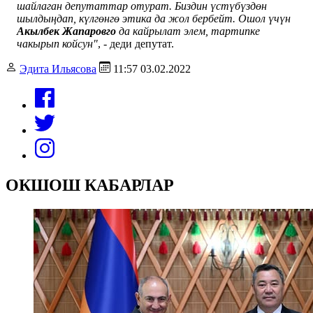
шайлаган депутаттар отурат. Биздин үстүбүздөн
шылдыңдап, күлгөнгө этика да жол бербейт. Ошол үчүн
Акылбек Жапаровго
да кайрылат элем, тартипке
чакырып койсун"
, - деди депутат.
Эдита Ильясова
11:57 03.02.2022
ОКШОШ КАБАРЛАР