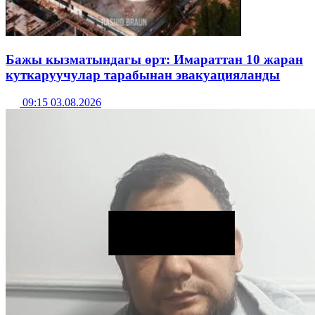
Бажы кызматындагы өрт: Имараттан 10 жаран
куткаруучулар тарабынан эвакуацияланды
09:15 03.08.2026