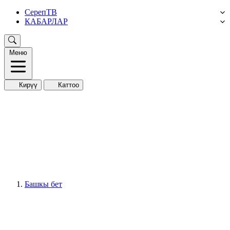
СерепТВ
КАБАРЛАР
Меню
Кирүү
Каттоо
Башкы бет