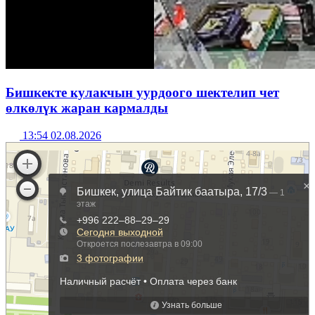
Бишкекте кулакчын уурдоого шектелип чет
өлкөлүк жаран кармалды
13:54 02.08.2026