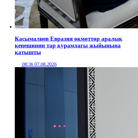
Касымалиев Евразия өкмөттөр аралык
кеңешинин тар курамдагы жыйынына
катышты
08:36 07.08.2026