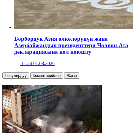
Борбордук Азия өлкөлөрүнүн жана
Азербайжандын президенттери Чолпон-Ата
декларациясына кол коюшту
11:24 01.08.2026
Популярдуу
Коментарийлер
Жаңы