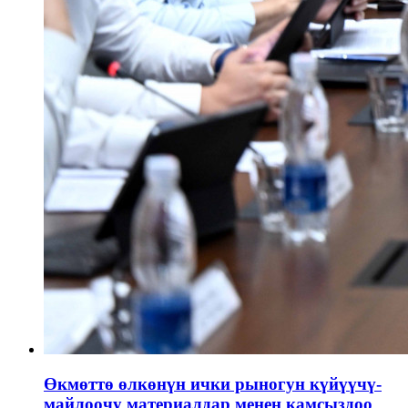
Өкмөттө өлкөнүн ички рыногун күйүүчү-
майлоочу материалдар менен камсыздоо