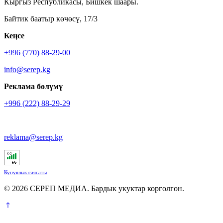
Кыргыз Республикасы, Бишкек шаары.
Байтик баатыр көчөсү, 17/3
Кеӊсе
+996 (770) 88-29-00
info@serep.kg
Реклама бөлүмү
+996 (222) 88-29-29
reklama@serep.kg
Купуялык саясаты
© 2026 СЕРЕП МЕДИА. Бардык укуктар корголгон.