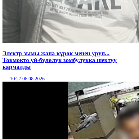
Электр зымы жана күрөк менен уруп...
Токмокто үй-бүлөлүк зомбулукка шектүү
кармалды
10:27 06.08.2026