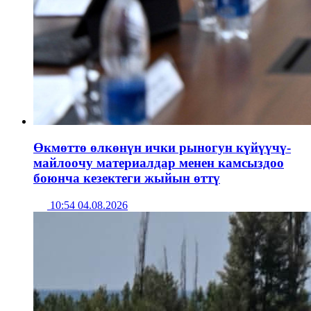
Өкмөттө өлкөнүн ички рыногун күйүүчү-
майлоочу материалдар менен камсыздоо
боюнча кезектеги жыйын өттү
10:54 04.08.2026