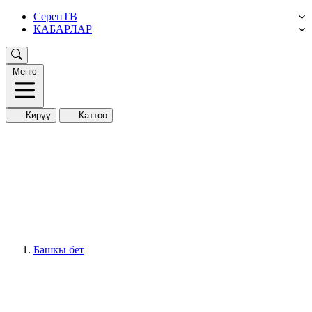
СерепТВ
КАБАРЛАР
Меню
Кирүү
Каттоо
Башкы бет