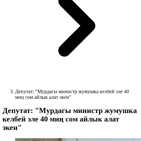
Депутат: "Мурдагы министр жумушка келбей эле 40
миң сом айлык алат экен"
Депутат: "Мурдагы министр жумушка
келбей эле 40 миң сом айлык алат
экен"