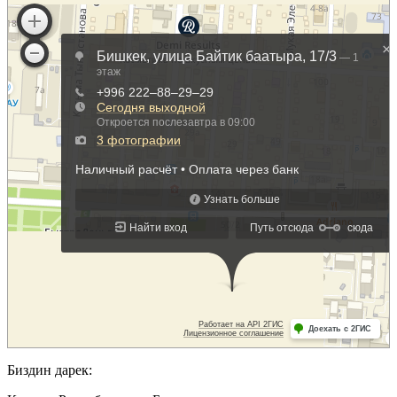
Биздин дарек: