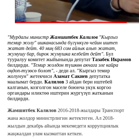
"Мурдагы министр
Жамшитбек Калилов
"Кыргыз
темир жолу" ишканасында бүгүнкүгө чейин иштеп
жатат дейт. 40 миң 683 сом айлык алып жатат,
жумушу бар, бирок жумушка келбейт дейт"
. Бул
тууралуу комитет жыйынында депутат
Тазабек Икрамов
билдирди.
"Темир жолдон түшкөн акчага эле кайра
оңдоп-түзөсө болот"
, - деди ал.
"Кыргыз темир
жолунун" жетекчиси
Азамат Сакиев
депутатка
маалымат берди.
Калилов
3 айдан бери иштебей
калганын, козголгон маселе боюнча укук коргоо
органдары иликтөө иштерин жүргүзүп жатканын
билдирди.
Жамшитбек Калилов
2
016-2018-жылдары Транспорт
жана жолдор министрлигин жетектеген. Ал 2018-
жылдын декабрь айында мекемедеги коррупциялык
жаңжалдан улам кызматтан кеткен.