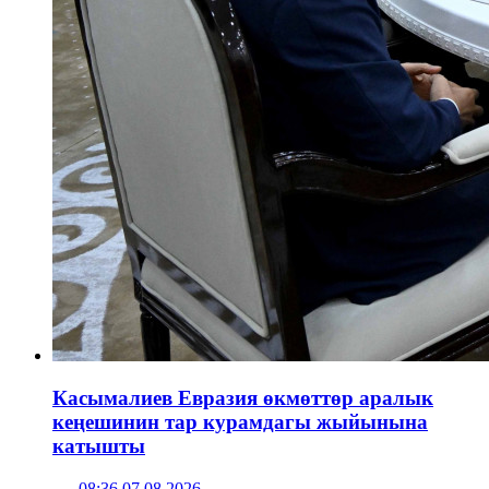
Касымалиев Евразия өкмөттөр аралык
кеңешинин тар курамдагы жыйынына
катышты
08:36 07.08.2026