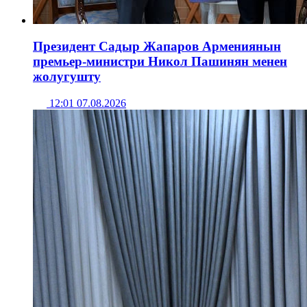
Президент Садыр Жапаров Армениянын
премьер-министри Никол Пашинян менен
жолугушту
12:01 07.08.2026