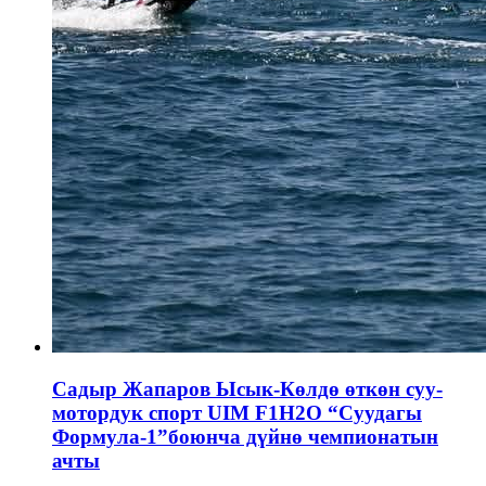
Садыр Жапаров Ысык-Көлдө өткөн суу-
мотордук спорт UIM F1H2O “Суудагы
Формула-1”боюнча дүйнө чемпионатын
ачты