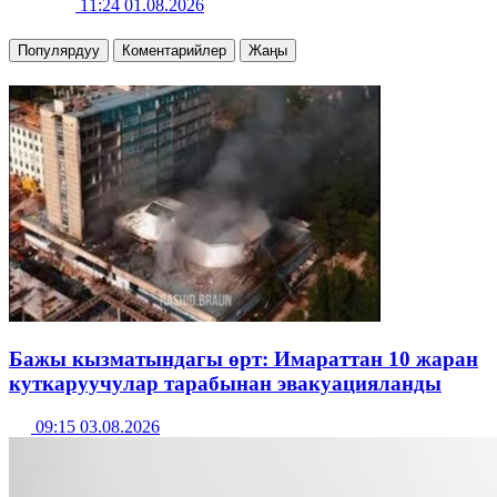
11:24 01.08.2026
Популярдуу
Коментарийлер
Жаңы
Бажы кызматындагы өрт: Имараттан 10 жаран
куткаруучулар тарабынан эвакуацияланды
09:15 03.08.2026