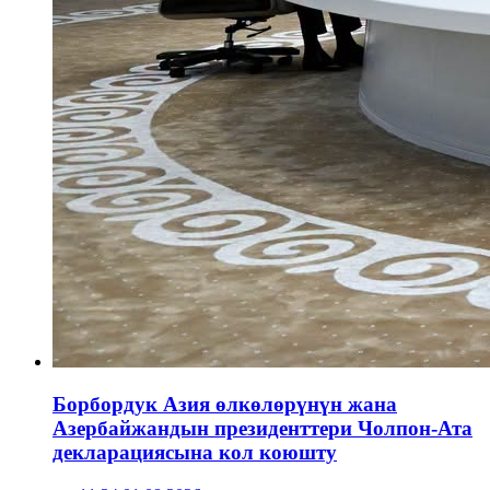
Борбордук Азия өлкөлөрүнүн жана
Азербайжандын президенттери Чолпон-Ата
декларациясына кол коюшту