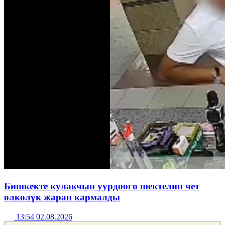
Бишкекте кулакчын уурдоого шектелип чет
өлкөлүк жаран кармалды
13:54 02.08.2026