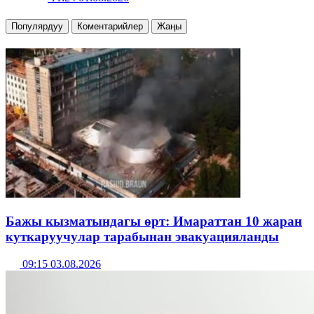
Популярдуу
Коментарийлер
Жаңы
Бажы кызматындагы өрт: Имараттан 10 жаран
куткаруучулар тарабынан эвакуацияланды
09:15 03.08.2026