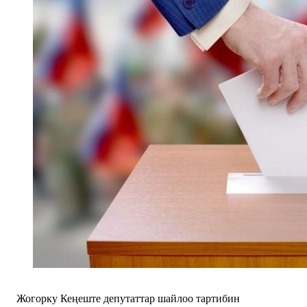
Жогорку Кеңеште депутаттар шайлоо тартибин