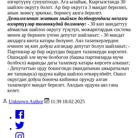
өзгөртүүнү сунуштоодо. Ага ылайык, Кыргызстанда 30
шайлоо округу болот. Ар бир округга 3 мандат берилип,
анын экөөсү эркекке, бирөөсү аялга берилет.
Демилгеленип жаткан мыйзам долбоорундагы негизги
өзгөртүүлөр төмөнкүдөй болмокчу:
- 30 көп мандаттуу
аймактык шайлоо округу түзүлүп, можаритардык система
менен ар биринен үчтөн депутат шайланат; - 30 мандат
аялдарга квота катары бөлүнөт. Аял талапкерлердин
ичинен эң көп добуш алгандар депутат болуп шайланат; -
Партиялар ар бир округдан бирден талапкерди көрсөтөт.
Ошондой эле мүчө болбогон (башка партияларда мүчө
болбосо) жаранды дагы талапкер катары көрсөтө алышат;
- Депутаттын орду бошогондо (мандатынан ажыратылып
же тапшырса) ордуна кайра шайлоо өткөрүлбөйт. Ошол
округдан добуш боюнча кийинки орунду алган
талапкерге мандат берилет. Аялдын ордуна аял гана
келет.
Unknown Author
11:39 18.02.2025