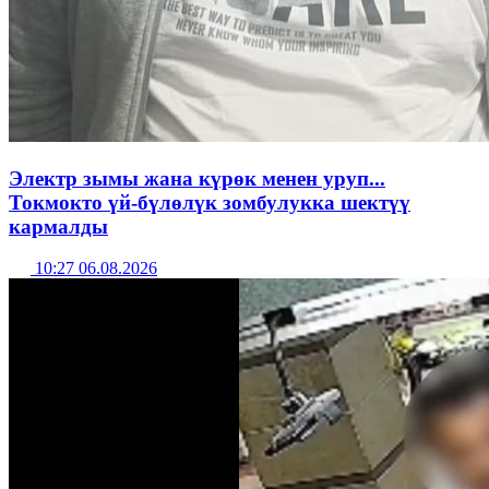
Электр зымы жана күрөк менен уруп...
Токмокто үй-бүлөлүк зомбулукка шектүү
кармалды
10:27 06.08.2026