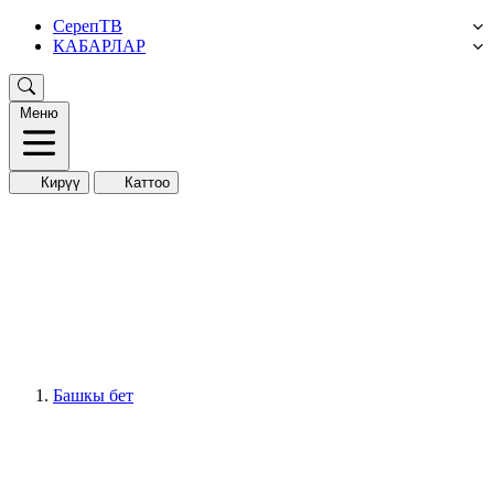
СерепТВ
КАБАРЛАР
Меню
Кирүү
Каттоо
Башкы бет