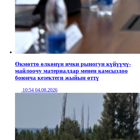
Өкмөттө өлкөнүн ички рыногун күйүүчү-
майлоочу материалдар менен камсыздоо
боюнча кезектеги жыйын өттү
10:54 04.08.2026