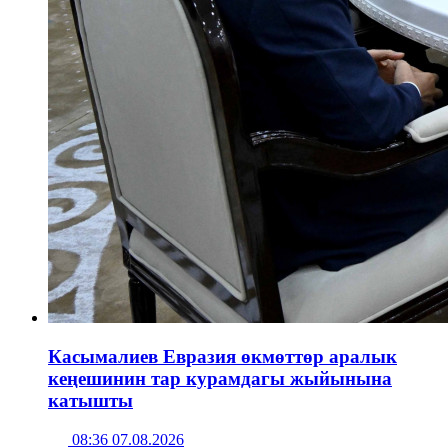
Касымалиев Евразия өкмөттөр аралык
кеңешинин тар курамдагы жыйынына
катышты
08:36 07.08.2026