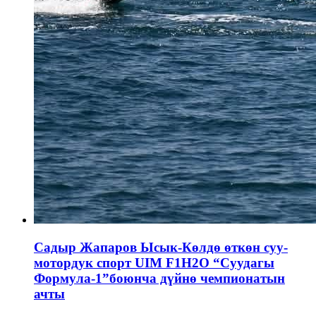
Садыр Жапаров Ысык-Көлдө өткөн суу-
мотордук спорт UIM F1H2O “Суудагы
Формула-1”боюнча дүйнө чемпионатын
ачты