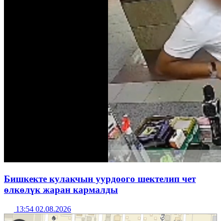
Бишкекте кулакчын уурдоого шектелип чет
өлкөлүк жаран кармалды
13:54 02.08.2026