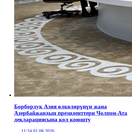
Борбордук Азия өлкөлөрүнүн жана
Азербайжандын президенттери Чолпон-Ата
декларациясына кол коюшту
11:24 01.08.2026