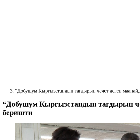
“Добушум Кыргызстандын тагдырын чечет деген маанайд
“Добушум Кыргызстандын тагдырын чеч
беришти