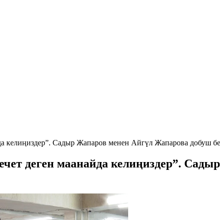
а келиңиздер”. Садыр Жапаров менен Айгүл Жапарова добуш б
ет деген маанайда келиңиздер”. Сады