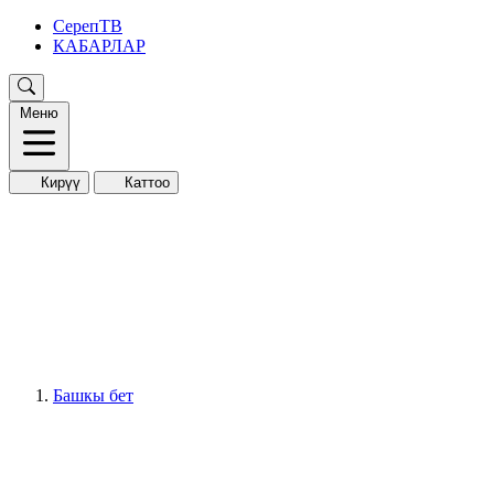
СерепТВ
КАБАРЛАР
Меню
Кирүү
Каттоо
Башкы бет