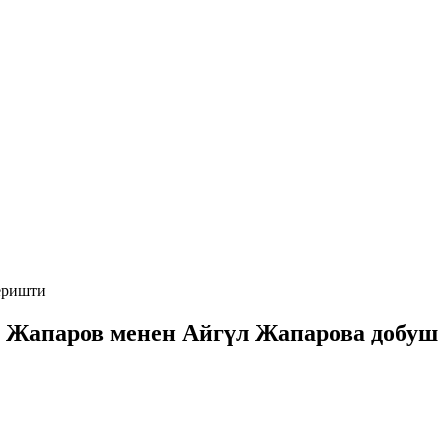
еришти
р Жапаров менен Айгүл Жапарова добуш