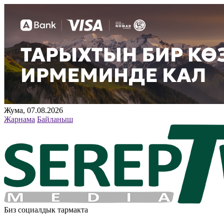
Жума, 07.08.2026
Жарнама
Байланыш
Биз социалдык тармакта