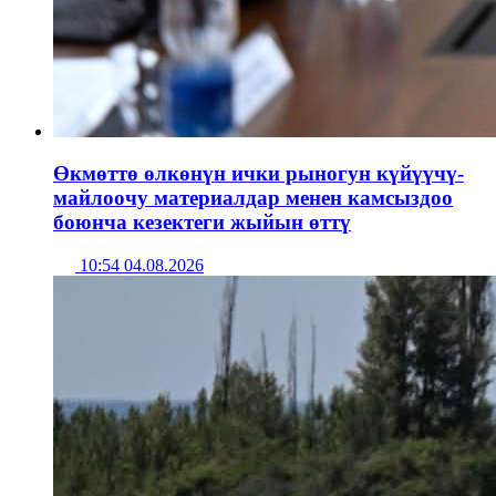
Өкмөттө өлкөнүн ички рыногун күйүүчү-
майлоочу материалдар менен камсыздоо
боюнча кезектеги жыйын өттү
10:54 04.08.2026