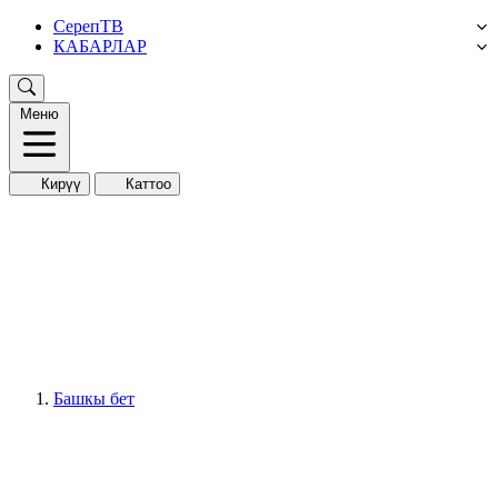
СерепТВ
КАБАРЛАР
Меню
Кирүү
Каттоо
Башкы бет