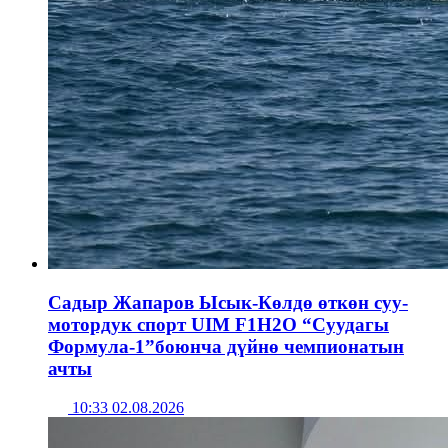
Садыр Жапаров Ысык-Көлдө өткөн суу-
мотордук спорт UIM F1H2O “Суудагы
Формула-1”боюнча дүйнө чемпионатын
ачты
10:33 02.08.2026