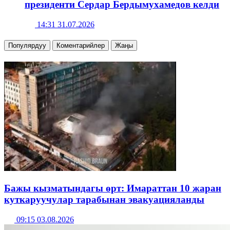
президенти Сердар Бердымухамедов келди
14:31 31.07.2026
Популярдуу
Коментарийлер
Жаңы
Бажы кызматындагы өрт: Имараттан 10 жаран
куткаруучулар тарабынан эвакуацияланды
09:15 03.08.2026