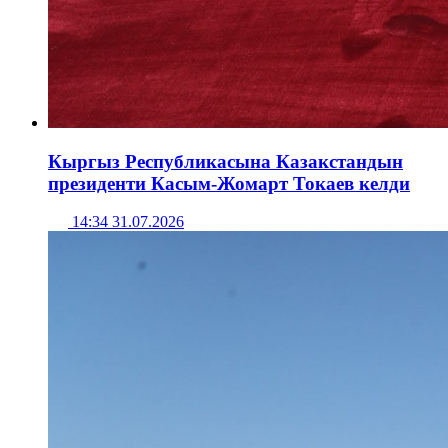
Кыргыз Республикасына Казакстандын
президенти Касым-Жомарт Токаев келди
14:34 31.07.2026