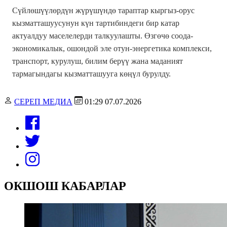
Сүйлөшүүлөрдүн жүрүшүндө тараптар кыргыз-орус
кызматташуусунун күн тартибиндеги бир катар
актуалдуу маселелерди талкуулашты. Өзгөчө соода-
экономикалык, ошондой эле отун-энергетика комплекси,
транспорт, курулуш, билим берүү жана маданият
тармагындагы кызматташууга көңүл бурулду.
СЕРЕП МЕДИА
01:29 07.07.2026
ОКШОШ КАБАРЛАР