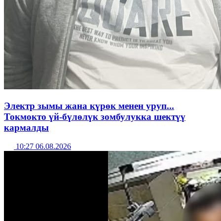
Электр зымы жана күрөк менен уруп...
Токмокто үй-бүлөлүк зомбулукка шектүү
кармалды
10:27 06.08.2026