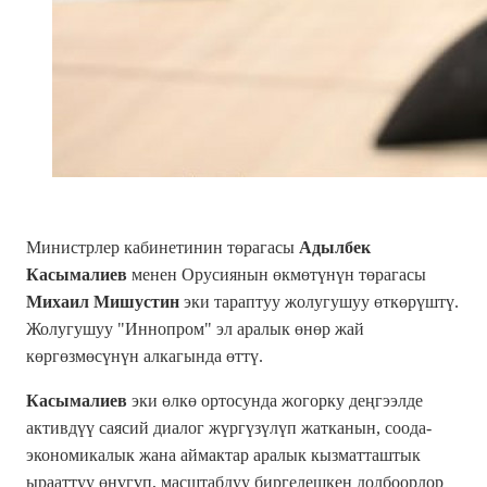
Министрлер кабинетинин төрагасы
Адылбек
Касымалиев
менен Орусиянын өкмөтүнүн төрагасы
Михаил Мишустин
эки тараптуу жолугушуу өткөрүштү.
Жолугушуу "Иннопром" эл аралык өнөр жай
көргөзмөсүнүн алкагында өттү.
Касымалиев
эки өлкө ортосунда жогорку деңгээлде
активдүү саясий диалог жүргүзүлүп жатканын, соода-
экономикалык жана аймактар аралык кызматташтык
ырааттуу өнүгүп, масштабдуу биргелешкен долбоорлор