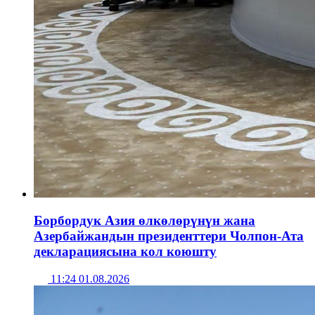
Борбордук Азия өлкөлөрүнүн жана
Азербайжандын президенттери Чолпон-Ата
декларациясына кол коюшту
11:24 01.08.2026