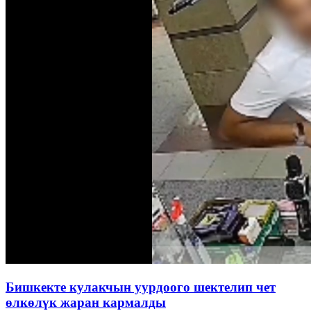
Бишкекте кулакчын уурдоого шектелип чет
өлкөлүк жаран кармалды