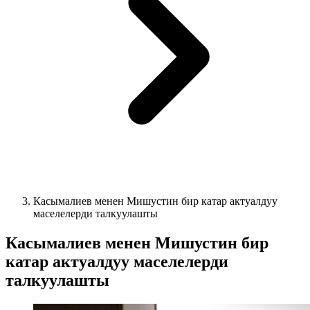
Касымалиев менен Мишустин бир катар актуалдуу
маселелерди талкуулашты
Касымалиев менен Мишустин бир
катар актуалдуу маселелерди
талкуулашты