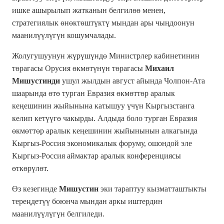
ишке ашырылып жатканын белгилөө менен,
стратегиялык өнөктөштүктү мындан ары чыңдоонун
маанилүүлүгүн кошумчалады.
Жолугушуунун жүрүшүндө Министрлер кабинетинин
төрагасы Орусия өкмөтүнүн төрагасы
Михаил
Мишустинди
ушул жылдын август айында Чолпон-Ата
шаарында өтө турган Евразия өкмөттөр аралык
кеңешинин жыйынына катышуу үчүн Кыргызстанга
келип кетүүгө чакырды. Алдыда боло турган Евразия
өкмөттөр аралык кеңешинин жыйынынын алкагында
Кыргыз-Россия экономикалык форуму, ошондой эле
Кыргыз-Россия аймактар аралык конференциясы
өткөрүлөт.
Өз кезегинде
Мишустин
эки тараптуу кызматташтыкты
тереңдетүү боюнча мындан аркы иштердин
маанилүүлүгүн белгиледи.