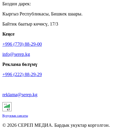
Биздин дарек:
Кыргыз Республикасы, Бишкек шаары.
Байтик баатыр көчөсү, 17/3
Кеӊсе
+996 (770) 88-29-00
info@serep.kg
Реклама бөлүмү
+996 (222) 88-29-29
reklama@serep.kg
Купуялык саясаты
© 2026 СЕРЕП МЕДИА. Бардык укуктар корголгон.