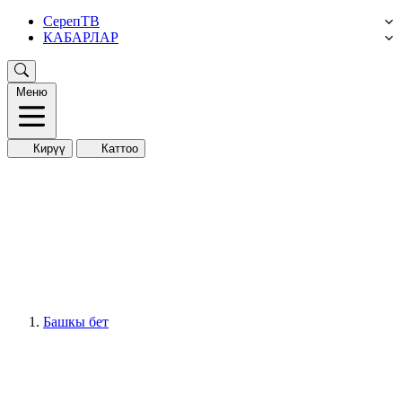
СерепТВ
КАБАРЛАР
Меню
Кирүү
Каттоо
Башкы бет