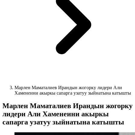
Марлен Маматалиев Ирандын жогорку лидери Али
Хаменеини акыркы сапарга узатуу зыйнатына катышты
Марлен Маматалиев Ирандын жогорку
лидери Али Хаменеини акыркы
сапарга узатуу зыйнатына катышты