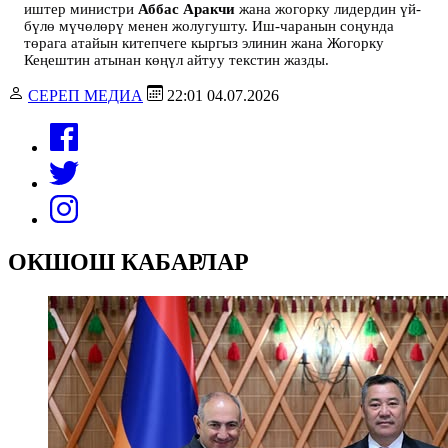
иштер министри
Аббас Аракчи
жана жогорку лидердин үй-
бүлө мүчөлөрү менен жолугушту. Иш-чаранын соңунда
төрага атайын китепчеге кыргыз элинин жана Жогорку
Кеңештин атынан көңүл айтуу текстин жазды.
СЕРЕП МЕДИА
22:01 04.07.2026
ОКШОШ КАБАРЛАР