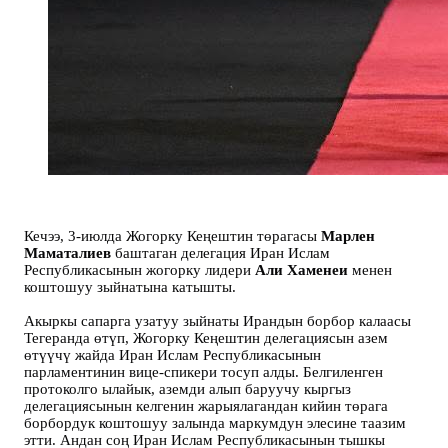
Кечээ, 3-июлда Жогорку Кеңештин төрагасы
Марлен
Маматалиев
баштаган делегация Иран Ислам
Республикасынын жогорку лидери
Али Хаменеи
менен
коштошуу зыйнатына катышты.
Акыркы сапарга узатуу зыйнаты Ирандын борбор калаасы
Тегеранда өтүп, Жогорку Кеңештин делегациясын азем
өтүүчү жайда Иран Ислам Республикасынын
парламентинин вице-спикери тосуп алды. Белгиленген
протоколго ылайык, аземди алып баруучу кыргыз
делегациясынын келгенин жарыялагандан кийин төрага
борбордук коштошуу залында маркумдун элесине таазим
этти. Андан соң Иран Ислам Республикасынын тышкы