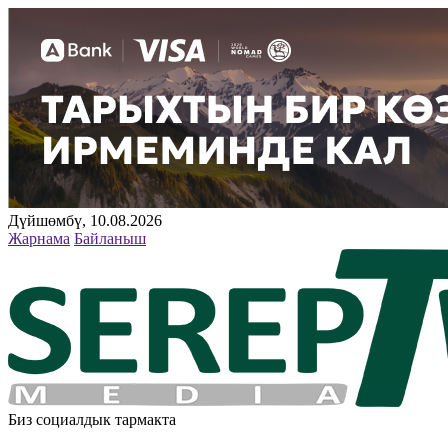
Дүйшөмбү, 10.08.2026
Жарнама
Байланыш
Биз социалдык тармакта