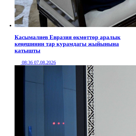
Касымалиев Евразия өкмөттөр аралык
кеңешинин тар курамдагы жыйынына
катышты
08:36 07.08.2026