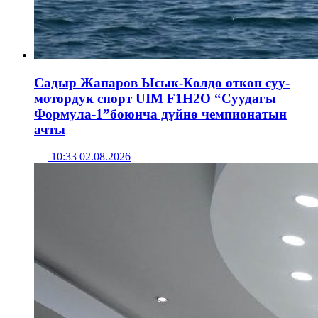
Садыр Жапаров Ысык-Көлдө өткөн суу-
мотордук спорт UIM F1H2O “Суудагы
Формула-1”боюнча дүйнө чемпионатын
ачты
10:33 02.08.2026