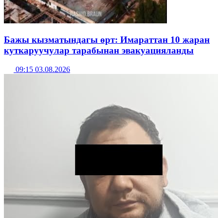
Бажы кызматындагы өрт: Имараттан 10 жаран
куткаруучулар тарабынан эвакуацияланды
09:15 03.08.2026