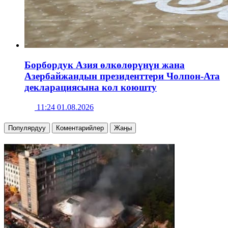
Борбордук Азия өлкөлөрүнүн жана
Азербайжандын президенттери Чолпон-Ата
декларациясына кол коюшту
11:24 01.08.2026
Популярдуу
Коментарийлер
Жаңы