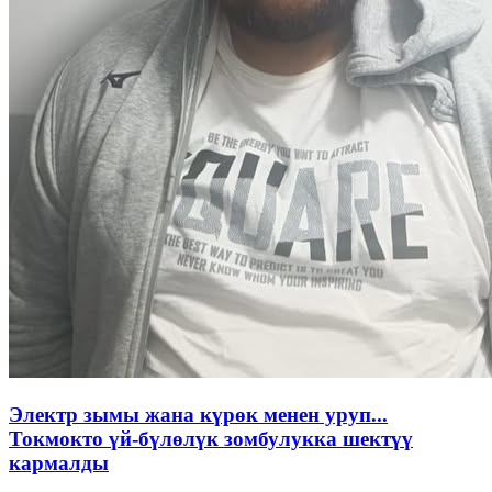
Электр зымы жана күрөк менен уруп...
Токмокто үй-бүлөлүк зомбулукка шектүү
кармалды