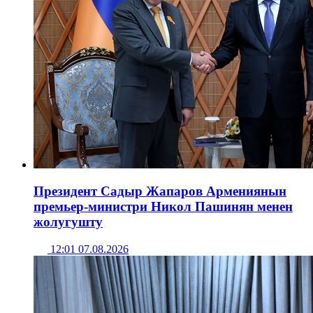
Президент Садыр Жапаров Армениянын
премьер-министри Никол Пашинян менен
жолугушту
12:01 07.08.2026