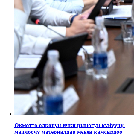
Өкмөттө өлкөнүн ички рыногун күйүүчү-
майлоочу материалдар менен камсыздоо