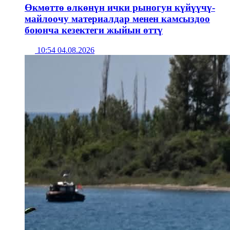
Өкмөттө өлкөнүн ички рыногун күйүүчү-
майлоочу материалдар менен камсыздоо
боюнча кезектеги жыйын өттү
10:54 04.08.2026