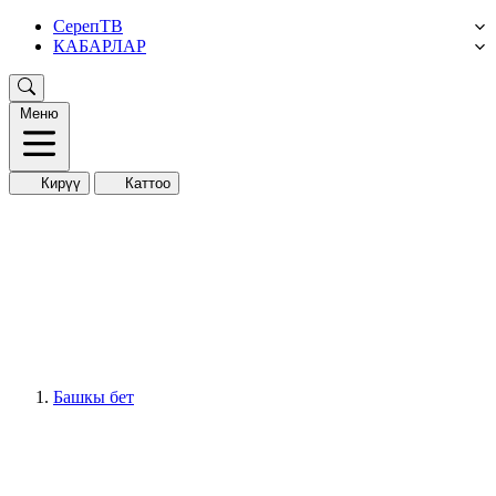
СерепТВ
КАБАРЛАР
Меню
Кирүү
Каттоо
Башкы бет