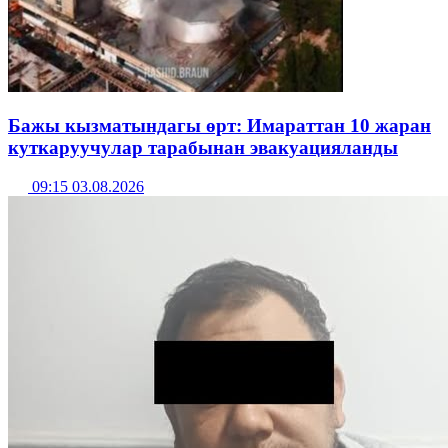
Бажы кызматындагы өрт: Имараттан 10 жаран
куткаруучулар тарабынан эвакуацияланды
09:15 03.08.2026