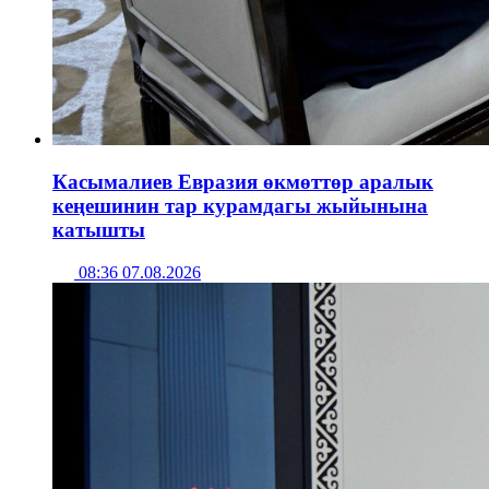
Касымалиев Евразия өкмөттөр аралык
кеңешинин тар курамдагы жыйынына
катышты
08:36 07.08.2026