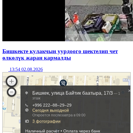
Бишкекте кулакчын уурдоого шектелип чет
өлкөлүк жаран кармалды
13:54 02.08.2026