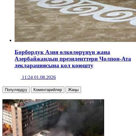
Борбордук Азия өлкөлөрүнүн жана
Азербайжандын президенттери Чолпон-Ата
декларациясына кол коюшту
11:24 01.08.2026
Популярдуу
Коментарийлер
Жаңы