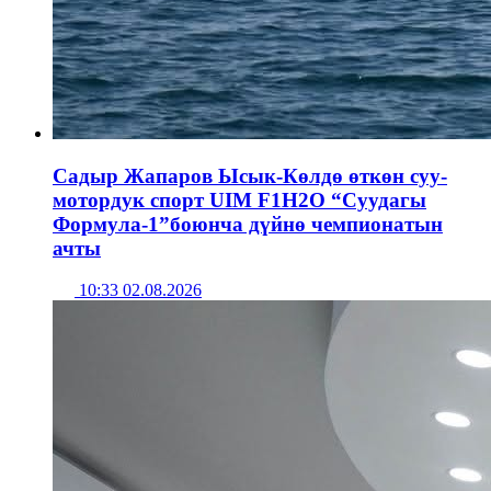
Садыр Жапаров Ысык-Көлдө өткөн суу-
мотордук спорт UIM F1H2O “Суудагы
Формула-1”боюнча дүйнө чемпионатын
ачты
10:33 02.08.2026