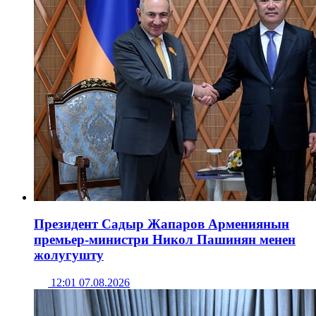
Президент Садыр Жапаров Армениянын
премьер-министри Никол Пашинян менен
жолугушту
12:01 07.08.2026