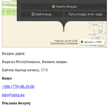
Биздин дарек:
Кыргыз Республикасы, Бишкек шаары.
Байтик баатыр көчөсү, 17/3
Кеӊсе
+996 (770) 88-29-00
info@serep.kg
Реклама бөлүмү