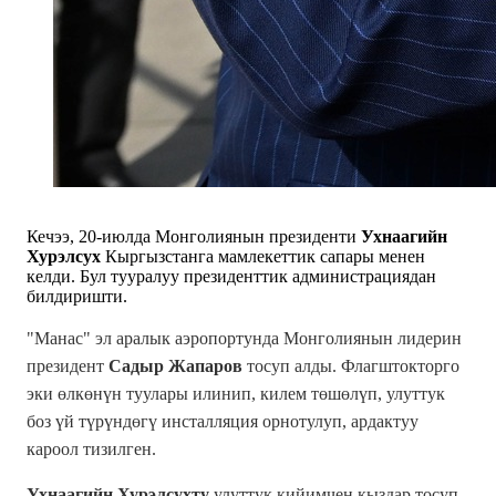
Кечээ, 20-июлда Монголиянын президенти
Ухнаагийн
Хурэлсух
Кыргызстанга мамлекеттик сапары менен
келди. Бул тууралуу президенттик администрациядан
билдиришти.
"Манас" эл аралык аэропортунда Монголиянын лидерин
президент
Садыр Жапаров
тосуп алды. Флагштокторго
эки өлкөнүн туулары илинип, килем төшөлүп, улуттук
боз үй түрүндөгү инсталляция орнотулуп, ардактуу
кароол тизилген.
Ухнаагийн Хурэлсухту
улуттук кийимчен кыздар тосуп