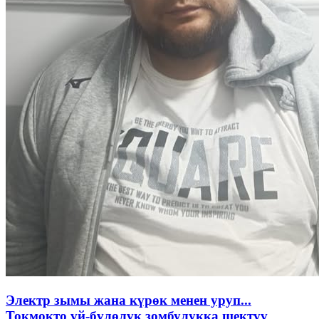
Электр зымы жана күрөк менен уруп...
Токмокто үй-бүлөлүк зомбулукка шектүү