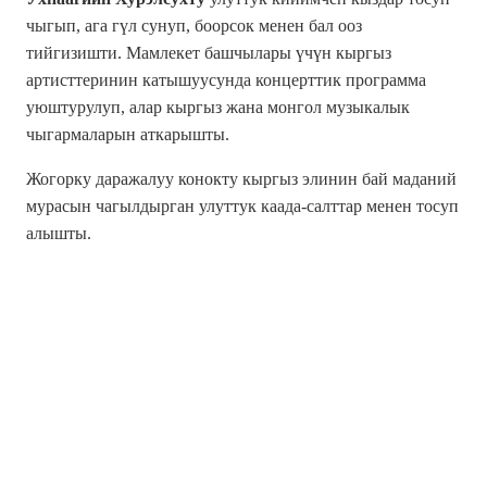
чыгып, ага гүл сунуп, боорсок менен бал ооз
тийгизишти. Мамлекет башчылары үчүн кыргыз
артисттеринин катышуусунда концерттик программа
уюштурулуп, алар кыргыз жана монгол музыкалык
чыгармаларын аткарышты.
Жогорку даражалуу конокту кыргыз элинин бай маданий
мурасын чагылдырган улуттук каада-салттар менен тосуп
алышты.