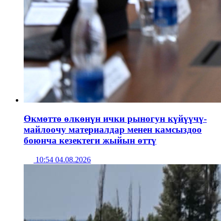
Өкмөттө өлкөнүн ички рыногун күйүүчү-
майлоочу материалдар менен камсыздоо
боюнча кезектеги жыйын өттү
10:54 04.08.2026