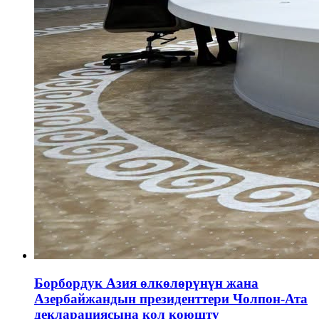
Борбордук Азия өлкөлөрүнүн жана
Азербайжандын президенттери Чолпон-Ата
декларациясына кол коюшту