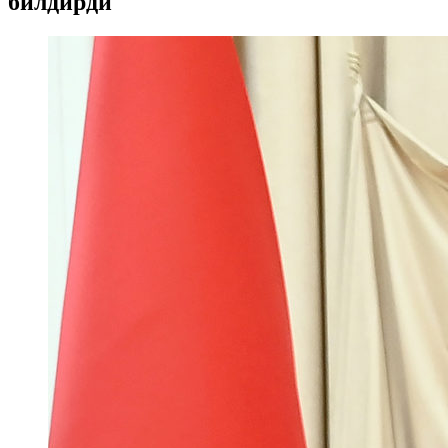
билдирди