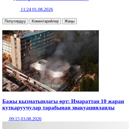
11:24 01.08.2026
Популярдуу
Коментарийлер
Жаңы
Бажы кызматындагы өрт: Имараттан 10 жаран
куткаруучулар тарабынан эвакуацияланды
09:15 03.08.2026