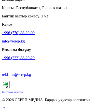
Кыргыз Республикасы, Бишкек шаары.
Байтик баатыр көчөсү, 17/3
Кеӊсе
+996 (770) 88-29-00
info@serep.kg
Реклама бөлүмү
+996 (222) 88-29-29
reklama@serep.kg
Купуялык саясаты
© 2026 СЕРЕП МЕДИА. Бардык укуктар корголгон.