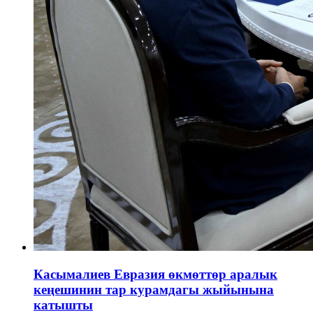
Касымалиев Евразия өкмөттөр аралык
кеңешинин тар курамдагы жыйынына
катышты