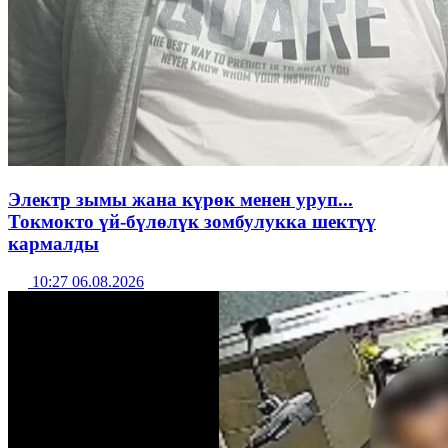
Электр зымы жана күрөк менен уруп...
Токмокто үй-бүлөлүк зомбулукка шектүү
кармалды
10:27 06.08.2026