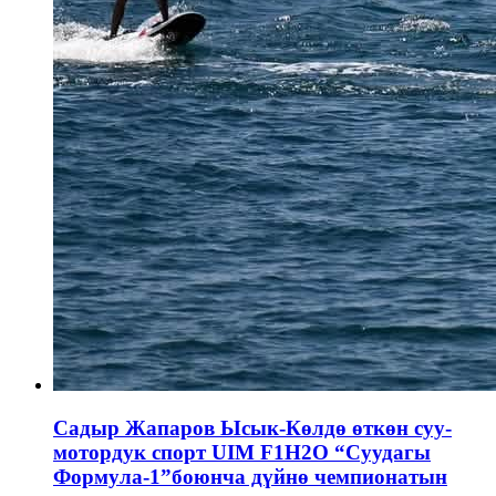
Садыр Жапаров Ысык-Көлдө өткөн суу-
мотордук спорт UIM F1H2O “Суудагы
Формула-1”боюнча дүйнө чемпионатын