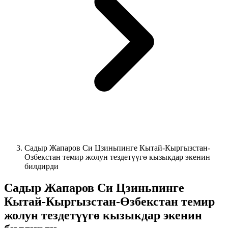
Садыр Жапаров Си Цзиньпинге Кытай-Кыргызстан-
Өзбекстан темир жолун тездетүүгө кызыкдар экенин
билдирди
Садыр Жапаров Си Цзиньпинге
Кытай-Кыргызстан-Өзбекстан темир
жолун тездетүүгө кызыкдар экенин