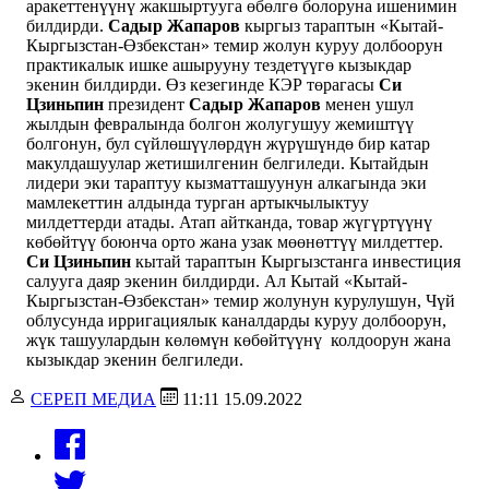
аракеттенүүнү жакшыртууга өбөлгө болоруна ишенимин
билдирди.
Садыр Жапаров
кыргыз тараптын «Кытай-
Кыргызстан-Өзбекстан» темир жолун куруу долбоорун
практикалык ишке ашырууну тездетүүгө кызыкдар
экенин билдирди. Өз кезегинде КЭР төрагасы
Си
Цзиньпин
президент
Садыр Жапаров
менен ушул
жылдын февралында болгон жолугушуу жемиштүү
болгонун, бул сүйлөшүүлөрдүн жүрүшүндө бир катар
макулдашуулар жетишилгенин белгиледи. Кытайдын
лидери эки тараптуу кызматташуунун алкагында эки
мамлекеттин алдында турган артыкчылыктуу
милдеттерди атады. Атап айтканда, товар жүгүртүүнү
көбөйтүү боюнча орто жана узак мөөнөттүү милдеттер.
Си Цзиньпин
кытай тараптын Кыргызстанга инвестиция
салууга даяр экенин билдирди. Ал Кытай «Кытай-
Кыргызстан-Өзбекстан» темир жолунун курулушун, Чүй
облусунда ирригациялык каналдарды куруу долбоорун,
жүк ташуулардын көлөмүн көбөйтүүнү колдоорун жана
кызыкдар экенин белгиледи.
СЕРЕП МЕДИА
11:11 15.09.2022