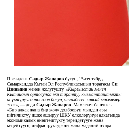
Президент
Садыр Жапаров
бүгүн, 15-сентябрда
Самаркандда Кытай Эл Республикасынын төрагасы
Си
Цзиньпин
менен жолугушту.
«Кыргызстан менен
Кытайдын ортосунда эки тараптуу кызматташтыкты
өнүктүрүүгө тоскоол болуп, чечилбеген саясий маселелер
жок»,
— деди
Садыр Жапаров
. Мамлекет башчысы
«Бир алкак жана бир жол» долбоорун мындан ары
ийгиликтүү ишке ашыруу ШКУ өлкөлөрүнүн алкагында
экономикалык өнөктөштүктү тереңдетүүгө жана
кеңейтүүгө, инфраструктураны жана маданий өз ара