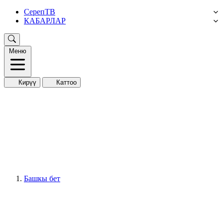
СерепТВ
КАБАРЛАР
Меню
Кирүү
Каттоо
Башкы бет