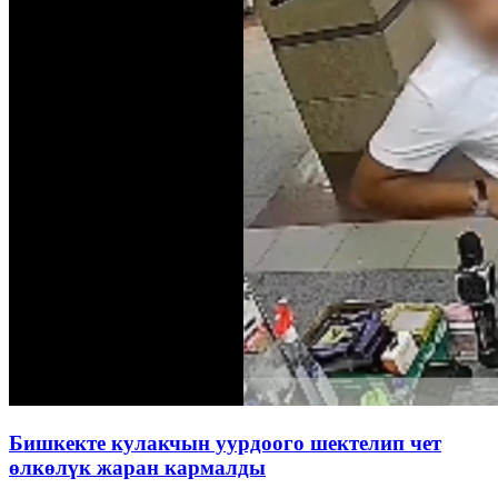
Бишкекте кулакчын уурдоого шектелип чет
өлкөлүк жаран кармалды