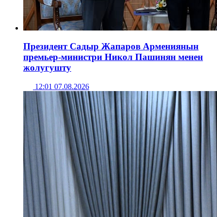
Президент Садыр Жапаров Армениянын
премьер-министри Никол Пашинян менен
жолугушту
12:01 07.08.2026