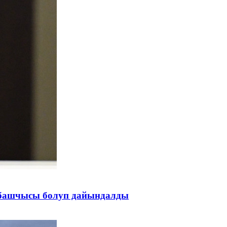
н башчысы болуп дайындалды