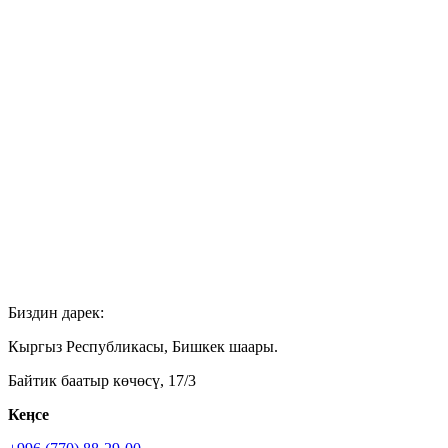
Биздин дарек:
Кыргыз Республикасы, Бишкек шаары.
Байтик баатыр көчөсү, 17/3
Кеӊсе