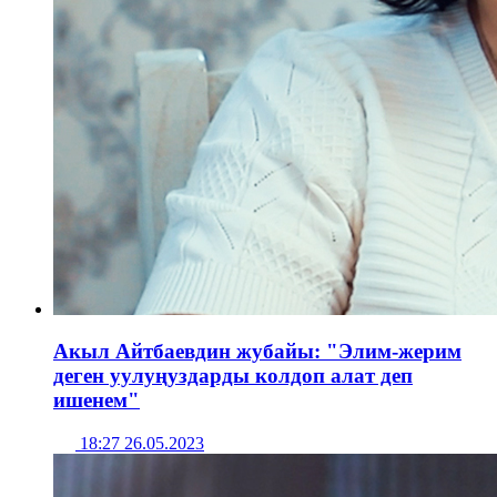
Акыл Айтбаевдин жубайы: "Элим-жерим
деген уулуңуздарды колдоп алат деп
ишенем"
18:27 26.05.2023