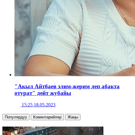
"Акыл Айтбаев элим-жерим деп абакта
отурат" дейт жубайы
15:25 18.05.2023
Популярдуу
Коментарийлер
Жаңы