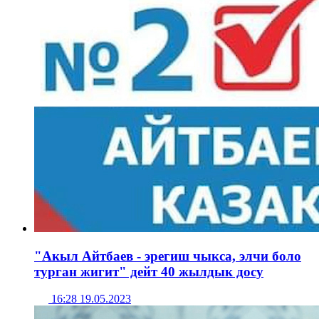
"Акыл Айтбаев - эрегиш чыкса, элчи боло
турган жигит" дейт 40 жылдык досу
16:28 19.05.2023