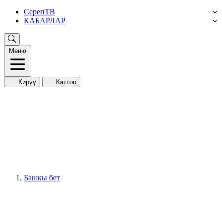
СерепТВ
КАБАРЛАР
Меню
Кирүү
Каттоо
Башкы бет