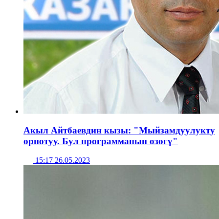
Акыл Айтбаевдин кызы: "Мыйзамдуулукту
орнотуу. Бул программанын өзөгү"
15:17 26.05.2023