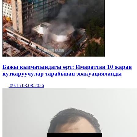
Бажы кызматындагы өрт: Имараттан 10 жаран
куткаруучулар тарабынан эвакуацияланды
09:15 03.08.2026