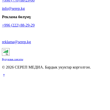
+996 (770) 88-29-00
info@serep.kg
Реклама бөлүмү
+996 (222) 88-29-29
reklama@serep.kg
Купуялык саясаты
© 2026 СЕРЕП МЕДИА. Бардык укуктар корголгон.