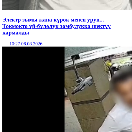
Электр зымы жана күрөк менен уруп...
Токмокто үй-бүлөлүк зомбулукка шектүү
кармалды
10:27 06.08.2026