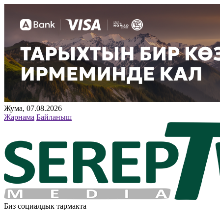
Жума, 07.08.2026
Жарнама
Байланыш
Биз социалдык тармакта