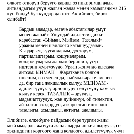
өлкөгө өткөрүп берүүгө каршы өз пикиримди ачык
айткандыгым учүн жалган жалаа менен камалганыма 215
күн болду! Бул күндөр да өтөт. Ак ийилет, бирок
сынбайт!
Бардык адамдар, өзгөчө абактагылар үмүт
менен жашайт. Ушундай адилетсиздикке
карабастан «Ыйман, Мыйзам, Тазалык!»
урааны менен шайлоого катышуудамын.
Кыздарым, туугандарым, досторум,
партиялаштарым, кошуналарым,
колдоочуларым жардам беришип, үгүт
иштерин жүргүзүүдө. Ураан жөнүндө кыскача
айтсам: ЫЙМАН – Жаратканга болгон
ишеним, сөз менен да, кыймыл-аракет менен
да, бир гана жакшылык кылуу. МЫЙЗАМ -
адилеттүүлүктү орноштуруп өнүгүүнү камсыз
кылуу керек. ТАЗАЛЫК – аруулук,
маданияттуулук, жан дуйнөнүн, ой-тилектин,
айтылган сөздөрдүн, аткарылган иштердин
тазалыгы, асылдыгы, актыгы, адалдыгы.
Элибизге, өлкөбүзгө пайдасын бере турган жаңы
мыйзамдарды жазууга жана аларды ишке ашырууга, сөз
эркиндигин коргоого жана колдоого, адилеттүүлүк үчүн