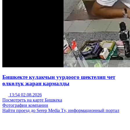
Бишкекте кулакчын уурдоого шектелип чет
өлкөлүк жаран кармалды
13:54 02.08.2026
Посмотреть на карте Бишкека
Фотографии компании
Найти проезд до Serep Media Tv, информационный портал