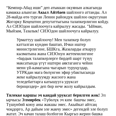
“Кемпир-Абад иши” деп атыккан окуянын алкагында
камакка алынган
Акыл Айтбаев
шайлоого аттанды. Ал
28-майда өтө турган Ленин райондук шайлоо округунан
Жогорку Кеңештин депутаттыгына талапкерлигин койду.
Ал СИЗОдон шайлоочуга кайрылуу жасады. "Ыйман,
Мыйзам, Тазалык! СИЗОдон шайлоочуга кайрылуу.
Урматтуу шайлоочу! Мен талапкер болуп
катталган күндөн баштап, Ички иштер
министрлигине, БШКга, Жазаларды аткаруу
кызматына жана СИЗОнун жетекчилигине
«бардык талапкерлерге бирдей шарт түзүү
максатында үгүт иштери аяктаганга чейин
мени үй-камагына чыгарып туруңуздар,
УТРКдан мага бөлүнгөн эфир убактысында
жеке кайрылуумду жасоого жана
теледебаттарга катышууга уруксат
бериңиздер» деп бир нече жолу кайрылдым.
Тилекке каршы эч кандай уруксат берилген жок!
Эл
ырчысы
Элмирбек
«Түбөлүк эч ким башчы эмес,
Түшүнбөй коюу аны жакшы эмес. Акыйкат айтсаң
чоңдорго, Ар дайым эле жакчу эмес» дегендей эле болуп
жатат. Эч качан талаш болбогон Кыргыз жерин башка