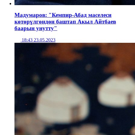
Мадумаров: "Кемпир-Абад маселеси
көтөрүлгөндөн баштап Акыл Айтбаев
баарын унутту"
18:43 23.05.2023