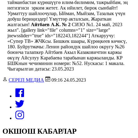
тайманбастан күрөшүүгө илим-билимим, тажрыйбам, эң
негизгиси эрким жетет. Ак ийилет, бирок сынбайт!
Урматтуу шайлоочулар, Ыйман, Мыйзам, Тазалык үчүн
добуш бериңиздер! Үмүттөр акталсын, Жараткан
жалгасын!
Айтбаев А.К. № 2
СИЗО №1. 24 май, 2023
жыл". [gallery link="file" columns="1" size="large"
jnewsslider="true" ids="182243,182244"] Аткаруучу:
«Супер ТВ» ЖЧКсы. Бишкек шаары, Күрөңкеев көчөсү,
180. Буйрутмачы: Ленин райондук шайлоо округу №26
боюнча талапкер Айтбаев Акыл Казаковичтин каржы
өкүлү Айсулуу Карабаева тарабынан каржыланды. КР
БШКнын чечиминин номери: №52. Нускасы: 1 макала.
Чыгарылган датасы: 23.05.2023
СЕРЕП МЕДИА
09:16 24.05.2023
ОКШОШ КАБАРЛАР